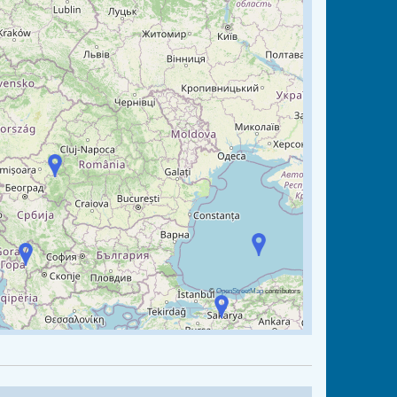
©
OpenStreetMap
contributors