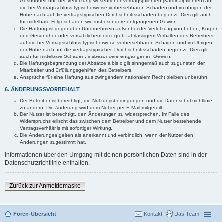
Gesundheit und der Verletzung wesentlicher Vertragspflichten (Kardinalpflichten) auf
die bei Vertragsschluss typischerweise vorhersehbaren Schäden und im übrigen der
Höhe nach auf die vertragstypischen Durchschnittsschäden begrenzt. Dies gilt auch
für mittelbare Folgeschäden wie insbesondere entgangenen Gewinn.
Die Haftung ist gegenüber Unternehmern außer bei der Verletzung von Leben, Körper
und Gesundheit oder vorsätzlichem oder grob fahrlässigem Verhalten des Betreibers
auf die bei Vertragsschluss typischerweise vorhersehbaren Schäden und im Übrigen
der Höhe nach auf die vertragstypischen Durchschnittsschäden begrenzt. Dies gilt
auch für mittelbare Schäden, insbesondere entgangenen Gewinn.
Die Haftungsbegrenzung der Absätze a bis c gilt sinngemäß auch zugunsten der
Mitarbeiter und Erfüllungsgehilfen des Betreibers.
Ansprüche für eine Haftung aus zwingendem nationalem Recht bleiben unberührt.
6. ÄNDERUNGSVORBEHALT
Der Betreiber ist berechtigt, die Nutzungsbedingungen und die Datenschutzrichtlinie
zu ändern. Die Änderung wird dem Nutzer per E-Mail mitgeteilt.
Der Nutzer ist berechtigt, den Änderungen zu widersprechen. Im Falle des
Widerspruchs erlischt das zwischen dem Betreiber und dem Nutzer bestehende
Vertragsverhältnis mit sofortiger Wirkung.
Die Änderungen gelten als anerkannt und verbindlich, wenn der Nutzer den
Änderungen zugestimmt hat.
Informationen über den Umgang mit deinen persönlichen Daten sind in der
Datenschutzrichtlinie enthalten.
Zurück zur Anmeldemaske
Foren-Übersicht
Kontakt
Das Team