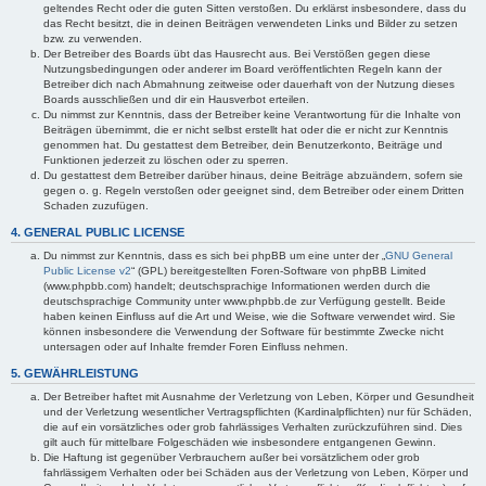
geltendes Recht oder die guten Sitten verstoßen. Du erklärst insbesondere, dass du
das Recht besitzt, die in deinen Beiträgen verwendeten Links und Bilder zu setzen
bzw. zu verwenden.
Der Betreiber des Boards übt das Hausrecht aus. Bei Verstößen gegen diese
Nutzungsbedingungen oder anderer im Board veröffentlichten Regeln kann der
Betreiber dich nach Abmahnung zeitweise oder dauerhaft von der Nutzung dieses
Boards ausschließen und dir ein Hausverbot erteilen.
Du nimmst zur Kenntnis, dass der Betreiber keine Verantwortung für die Inhalte von
Beiträgen übernimmt, die er nicht selbst erstellt hat oder die er nicht zur Kenntnis
genommen hat. Du gestattest dem Betreiber, dein Benutzerkonto, Beiträge und
Funktionen jederzeit zu löschen oder zu sperren.
Du gestattest dem Betreiber darüber hinaus, deine Beiträge abzuändern, sofern sie
gegen o. g. Regeln verstoßen oder geeignet sind, dem Betreiber oder einem Dritten
Schaden zuzufügen.
4. GENERAL PUBLIC LICENSE
Du nimmst zur Kenntnis, dass es sich bei phpBB um eine unter der „
GNU General
Public License v2
“ (GPL) bereitgestellten Foren-Software von phpBB Limited
(www.phpbb.com) handelt; deutschsprachige Informationen werden durch die
deutschsprachige Community unter www.phpbb.de zur Verfügung gestellt. Beide
haben keinen Einfluss auf die Art und Weise, wie die Software verwendet wird. Sie
können insbesondere die Verwendung der Software für bestimmte Zwecke nicht
untersagen oder auf Inhalte fremder Foren Einfluss nehmen.
5. GEWÄHRLEISTUNG
Der Betreiber haftet mit Ausnahme der Verletzung von Leben, Körper und Gesundheit
und der Verletzung wesentlicher Vertragspflichten (Kardinalpflichten) nur für Schäden,
die auf ein vorsätzliches oder grob fahrlässiges Verhalten zurückzuführen sind. Dies
gilt auch für mittelbare Folgeschäden wie insbesondere entgangenen Gewinn.
Die Haftung ist gegenüber Verbrauchern außer bei vorsätzlichem oder grob
fahrlässigem Verhalten oder bei Schäden aus der Verletzung von Leben, Körper und