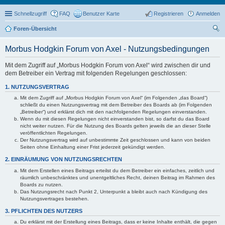
Schnellzugriff
FAQ
Benutzer Karte
Registrieren
Anmelden
Foren-Übersicht
uc
Morbus Hodgkin Forum von Axel - Nutzungsbedingungen
he
Mit dem Zugriff auf „Morbus Hodgkin Forum von Axel“ wird zwischen dir und
dem Betreiber ein Vertrag mit folgenden Regelungen geschlossen:
1. NUTZUNGSVERTRAG
Mit dem Zugriff auf „Morbus Hodgkin Forum von Axel“ (im Folgenden „das Board“)
schließt du einen Nutzungsvertrag mit dem Betreiber des Boards ab (im Folgenden
„Betreiber“) und erklärst dich mit den nachfolgenden Regelungen einverstanden.
Wenn du mit diesen Regelungen nicht einverstanden bist, so darfst du das Board
nicht weiter nutzen. Für die Nutzung des Boards gelten jeweils die an dieser Stelle
veröffentlichten Regelungen.
Der Nutzungsvertrag wird auf unbestimmte Zeit geschlossen und kann von beiden
Seiten ohne Einhaltung einer Frist jederzeit gekündigt werden.
2. EINRÄUMUNG VON NUTZUNGSRECHTEN
Mit dem Erstellen eines Beitrags erteilst du dem Betreiber ein einfaches, zeitlich und
räumlich unbeschränktes und unentgeltliches Recht, deinen Beitrag im Rahmen des
Boards zu nutzen.
Das Nutzungsrecht nach Punkt 2, Unterpunkt a bleibt auch nach Kündigung des
Nutzungsvertrages bestehen.
3. PFLICHTEN DES NUTZERS
Du erklärst mit der Erstellung eines Beitrags, dass er keine Inhalte enthält, die gegen