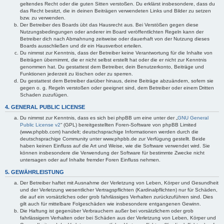
geltendes Recht oder die guten Sitten verstoßen. Du erklärst insbesondere, dass du
das Recht besitzt, die in deinen Beiträgen verwendeten Links und Bilder zu setzen
bzw. zu verwenden.
Der Betreiber des Boards übt das Hausrecht aus. Bei Verstößen gegen diese
Nutzungsbedingungen oder anderer im Board veröffentlichten Regeln kann der
Betreiber dich nach Abmahnung zeitweise oder dauerhaft von der Nutzung dieses
Boards ausschließen und dir ein Hausverbot erteilen.
Du nimmst zur Kenntnis, dass der Betreiber keine Verantwortung für die Inhalte von
Beiträgen übernimmt, die er nicht selbst erstellt hat oder die er nicht zur Kenntnis
genommen hat. Du gestattest dem Betreiber, dein Benutzerkonto, Beiträge und
Funktionen jederzeit zu löschen oder zu sperren.
Du gestattest dem Betreiber darüber hinaus, deine Beiträge abzuändern, sofern sie
gegen o. g. Regeln verstoßen oder geeignet sind, dem Betreiber oder einem Dritten
Schaden zuzufügen.
4. GENERAL PUBLIC LICENSE
Du nimmst zur Kenntnis, dass es sich bei phpBB um eine unter der „
GNU General
Public License v2
“ (GPL) bereitgestellten Foren-Software von phpBB Limited
(www.phpbb.com) handelt; deutschsprachige Informationen werden durch die
deutschsprachige Community unter www.phpbb.de zur Verfügung gestellt. Beide
haben keinen Einfluss auf die Art und Weise, wie die Software verwendet wird. Sie
können insbesondere die Verwendung der Software für bestimmte Zwecke nicht
untersagen oder auf Inhalte fremder Foren Einfluss nehmen.
5. GEWÄHRLEISTUNG
Der Betreiber haftet mit Ausnahme der Verletzung von Leben, Körper und Gesundheit
und der Verletzung wesentlicher Vertragspflichten (Kardinalpflichten) nur für Schäden,
die auf ein vorsätzliches oder grob fahrlässiges Verhalten zurückzuführen sind. Dies
gilt auch für mittelbare Folgeschäden wie insbesondere entgangenen Gewinn.
Die Haftung ist gegenüber Verbrauchern außer bei vorsätzlichem oder grob
fahrlässigem Verhalten oder bei Schäden aus der Verletzung von Leben, Körper und