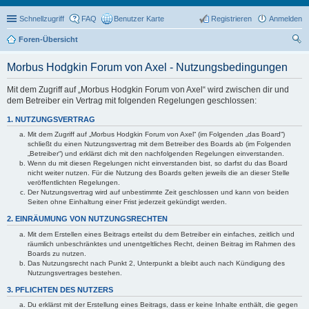
Schnellzugriff
FAQ
Benutzer Karte
Registrieren
Anmelden
Foren-Übersicht
uc
Morbus Hodgkin Forum von Axel - Nutzungsbedingungen
he
Mit dem Zugriff auf „Morbus Hodgkin Forum von Axel“ wird zwischen dir und
dem Betreiber ein Vertrag mit folgenden Regelungen geschlossen:
1. NUTZUNGSVERTRAG
Mit dem Zugriff auf „Morbus Hodgkin Forum von Axel“ (im Folgenden „das Board“)
schließt du einen Nutzungsvertrag mit dem Betreiber des Boards ab (im Folgenden
„Betreiber“) und erklärst dich mit den nachfolgenden Regelungen einverstanden.
Wenn du mit diesen Regelungen nicht einverstanden bist, so darfst du das Board
nicht weiter nutzen. Für die Nutzung des Boards gelten jeweils die an dieser Stelle
veröffentlichten Regelungen.
Der Nutzungsvertrag wird auf unbestimmte Zeit geschlossen und kann von beiden
Seiten ohne Einhaltung einer Frist jederzeit gekündigt werden.
2. EINRÄUMUNG VON NUTZUNGSRECHTEN
Mit dem Erstellen eines Beitrags erteilst du dem Betreiber ein einfaches, zeitlich und
räumlich unbeschränktes und unentgeltliches Recht, deinen Beitrag im Rahmen des
Boards zu nutzen.
Das Nutzungsrecht nach Punkt 2, Unterpunkt a bleibt auch nach Kündigung des
Nutzungsvertrages bestehen.
3. PFLICHTEN DES NUTZERS
Du erklärst mit der Erstellung eines Beitrags, dass er keine Inhalte enthält, die gegen