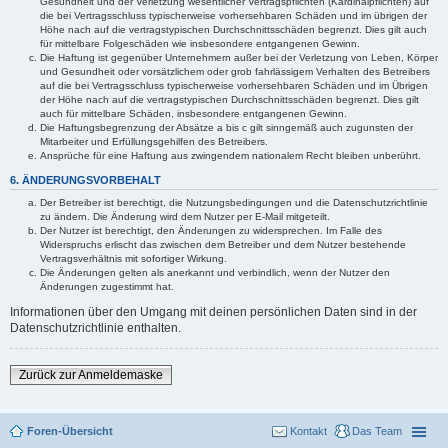
Gesundheit und der Verletzung wesentlicher Vertragspflichten (Kardinalpflichten) auf
die bei Vertragsschluss typischerweise vorhersehbaren Schäden und im übrigen der
Höhe nach auf die vertragstypischen Durchschnittsschäden begrenzt. Dies gilt auch
für mittelbare Folgeschäden wie insbesondere entgangenen Gewinn.
Die Haftung ist gegenüber Unternehmern außer bei der Verletzung von Leben, Körper
und Gesundheit oder vorsätzlichem oder grob fahrlässigem Verhalten des Betreibers
auf die bei Vertragsschluss typischerweise vorhersehbaren Schäden und im Übrigen
der Höhe nach auf die vertragstypischen Durchschnittsschäden begrenzt. Dies gilt
auch für mittelbare Schäden, insbesondere entgangenen Gewinn.
Die Haftungsbegrenzung der Absätze a bis c gilt sinngemäß auch zugunsten der
Mitarbeiter und Erfüllungsgehilfen des Betreibers.
Ansprüche für eine Haftung aus zwingendem nationalem Recht bleiben unberührt.
6. ÄNDERUNGSVORBEHALT
Der Betreiber ist berechtigt, die Nutzungsbedingungen und die Datenschutzrichtlinie
zu ändern. Die Änderung wird dem Nutzer per E-Mail mitgeteilt.
Der Nutzer ist berechtigt, den Änderungen zu widersprechen. Im Falle des
Widerspruchs erlischt das zwischen dem Betreiber und dem Nutzer bestehende
Vertragsverhältnis mit sofortiger Wirkung.
Die Änderungen gelten als anerkannt und verbindlich, wenn der Nutzer den
Änderungen zugestimmt hat.
Informationen über den Umgang mit deinen persönlichen Daten sind in der
Datenschutzrichtlinie enthalten.
Zurück zur Anmeldemaske
Foren-Übersicht
Kontakt
Das Team