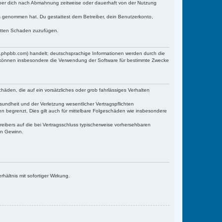
iber dich nach Abmahnung zeitweise oder dauerhaft von der Nutzung
tnis genommen hat. Du gestattest dem Betreiber, dein Benutzerkonto,
ritten Schaden zuzufügen.
w.phpbb.com) handelt; deutschsprachige Informationen werden durch die
e können insbesondere die Verwendung der Software für bestimmte Zwecke
häden, die auf ein vorsätzliches oder grob fahrlässiges Verhalten
undheit und der Verletzung wesentlicher Vertragspflichten
n begrenzt. Dies gilt auch für mittelbare Folgeschäden wie insbesondere
eibers auf die bei Vertragsschluss typischerweise vorhersehbaren
en Gewinn.
ältnis mit sofortiger Wirkung.