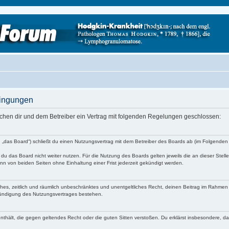
dingungen
schen dir und dem Betreiber ein Vertrag mit folgenden Regelungen geschlossen:
 „das Board“) schließt du einen Nutzungsvertrag mit dem Betreiber des Boards ab (im Folgenden 
du das Board nicht weiter nutzen. Für die Nutzung des Boards gelten jeweils die an dieser Stell
n von beiden Seiten ohne Einhaltung einer Frist jederzeit gekündigt werden.
faches, zeitlich und räumlich unbeschränktes und unentgeltliches Recht, deinen Beitrag im Rahme
Kündigung des Nutzungsvertrages bestehen.
e enthält, die gegen geltendes Recht oder die guten Sitten verstoßen. Du erklärst insbesondere, 