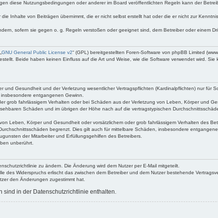
egen diese Nutzungsbedingungen oder anderer im Board veröffentlichten Regeln kann der Betre
die Inhalte von Beiträgen übernimmt, die er nicht selbst erstellt hat oder die er nicht zur Kenn
ndern, sofern sie gegen o. g. Regeln verstoßen oder geeignet sind, dem Betreiber oder einem D
„
GNU General Public License v2
“ (GPL) bereitgestellten Foren-Software von phpBB Limited (ww
ellt. Beide haben keinen Einfluss auf die Art und Weise, wie die Software verwendet wird. Si
 und Gesundheit und der Verletzung wesentlicher Vertragspflichten (Kardinalpflichten) nur für Sc
wie insbesondere entgangenen Gewinn.
der grob fahrlässigem Verhalten oder bei Schäden aus der Verletzung von Leben, Körper und Ges
rhersehbaren Schäden und im übrigen der Höhe nach auf die vertragstypischen Durchschnittsschäde
von Leben, Körper und Gesundheit oder vorsätzlichem oder grob fahrlässigem Verhalten des Betr
Durchschnittsschäden begrenzt. Dies gilt auch für mittelbare Schäden, insbesondere entgangen
gunsten der Mitarbeiter und Erfüllungsgehilfen des Betreibers.
ben unberührt.
nschutzrichtlinie zu ändern. Die Änderung wird dem Nutzer per E-Mail mitgeteilt.
lle des Widerspruchs erlischt das zwischen dem Betreiber und dem Nutzer bestehende Vertragsverh
utzer den Änderungen zugestimmt hat.
ind in der Datenschutzrichtlinie enthalten.