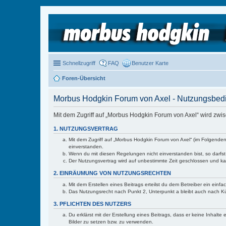
Schnellzugriff
FAQ
Benutzer Karte
Foren-Übersicht
Morbus Hodgkin Forum von Axel - Nutzungsbe
Mit dem Zugriff auf „Morbus Hodgkin Forum von Axel“ wird zwi
1. NUTZUNGSVERTRAG
Mit dem Zugriff auf „Morbus Hodgkin Forum von Axel“ (im Folgenden
einverstanden.
Wenn du mit diesen Regelungen nicht einverstanden bist, so darfst 
Der Nutzungsvertrag wird auf unbestimmte Zeit geschlossen und kan
2. EINRÄUMUNG VON NUTZUNGSRECHTEN
Mit dem Erstellen eines Beitrags erteilst du dem Betreiber ein ein
Das Nutzungsrecht nach Punkt 2, Unterpunkt a bleibt auch nach 
3. PFLICHTEN DES NUTZERS
Du erklärst mit der Erstellung eines Beitrags, dass er keine Inhalt
Bilder zu setzen bzw. zu verwenden.