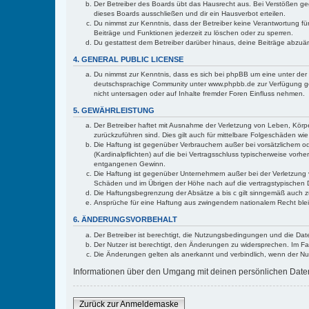
Der Betreiber des Boards übt das Hausrecht aus. Bei Verstößen g
dieses Boards ausschließen und dir ein Hausverbot erteilen.
Du nimmst zur Kenntnis, dass der Betreiber keine Verantwortung für 
Beiträge und Funktionen jederzeit zu löschen oder zu sperren.
Du gestattest dem Betreiber darüber hinaus, deine Beiträge abzuä
4. GENERAL PUBLIC LICENSE
Du nimmst zur Kenntnis, dass es sich bei phpBB um eine unter der 
deutschsprachige Community unter www.phpbb.de zur Verfügung gest
nicht untersagen oder auf Inhalte fremder Foren Einfluss nehmen.
5. GEWÄHRLEISTUNG
Der Betreiber haftet mit Ausnahme der Verletzung von Leben, Körper
zurückzuführen sind. Dies gilt auch für mittelbare Folgeschäden 
Die Haftung ist gegenüber Verbrauchern außer bei vorsätzlichem o
(Kardinalpflichten) auf die bei Vertragsschluss typischerweise vo
entgangenen Gewinn.
Die Haftung ist gegenüber Unternehmern außer bei der Verletzung 
Schäden und im Übrigen der Höhe nach auf die vertragstypischen 
Die Haftungsbegrenzung der Absätze a bis c gilt sinngemäß auch zu
Ansprüche für eine Haftung aus zwingendem nationalem Recht blei
6. ÄNDERUNGSVORBEHALT
Der Betreiber ist berechtigt, die Nutzungsbedingungen und die Date
Der Nutzer ist berechtigt, den Änderungen zu widersprechen. Im Fa
Die Änderungen gelten als anerkannt und verbindlich, wenn der N
Informationen über den Umgang mit deinen persönlichen Daten s
Zurück zur Anmeldemaske