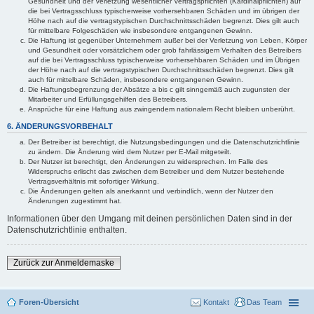
Gesundheit und der Verletzung wesentlicher Vertragspflichten (Kardinalpflichten) auf
die bei Vertragsschluss typischerweise vorhersehbaren Schäden und im übrigen der
Höhe nach auf die vertragstypischen Durchschnittsschäden begrenzt. Dies gilt auch
für mittelbare Folgeschäden wie insbesondere entgangenen Gewinn.
Die Haftung ist gegenüber Unternehmern außer bei der Verletzung von Leben, Körper
und Gesundheit oder vorsätzlichem oder grob fahrlässigem Verhalten des Betreibers
auf die bei Vertragsschluss typischerweise vorhersehbaren Schäden und im Übrigen
der Höhe nach auf die vertragstypischen Durchschnittsschäden begrenzt. Dies gilt
auch für mittelbare Schäden, insbesondere entgangenen Gewinn.
Die Haftungsbegrenzung der Absätze a bis c gilt sinngemäß auch zugunsten der
Mitarbeiter und Erfüllungsgehilfen des Betreibers.
Ansprüche für eine Haftung aus zwingendem nationalem Recht bleiben unberührt.
6. ÄNDERUNGSVORBEHALT
Der Betreiber ist berechtigt, die Nutzungsbedingungen und die Datenschutzrichtlinie
zu ändern. Die Änderung wird dem Nutzer per E-Mail mitgeteilt.
Der Nutzer ist berechtigt, den Änderungen zu widersprechen. Im Falle des
Widerspruchs erlischt das zwischen dem Betreiber und dem Nutzer bestehende
Vertragsverhältnis mit sofortiger Wirkung.
Die Änderungen gelten als anerkannt und verbindlich, wenn der Nutzer den
Änderungen zugestimmt hat.
Informationen über den Umgang mit deinen persönlichen Daten sind in der
Datenschutzrichtlinie enthalten.
Zurück zur Anmeldemaske
Foren-Übersicht
Kontakt
Das Team