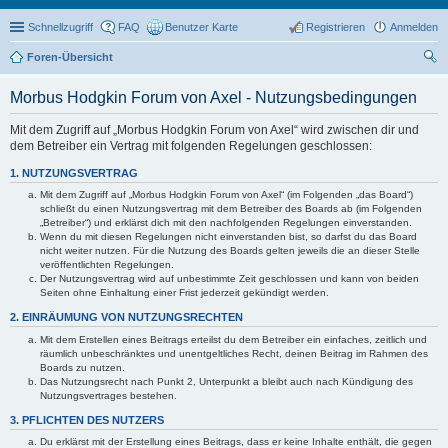
Schnellzugriff
FAQ
Benutzer Karte
Registrieren
Anmelden
Foren-Übersicht
uc
Morbus Hodgkin Forum von Axel - Nutzungsbedingungen
he
Mit dem Zugriff auf „Morbus Hodgkin Forum von Axel“ wird zwischen dir und
dem Betreiber ein Vertrag mit folgenden Regelungen geschlossen:
1. NUTZUNGSVERTRAG
Mit dem Zugriff auf „Morbus Hodgkin Forum von Axel“ (im Folgenden „das Board“)
schließt du einen Nutzungsvertrag mit dem Betreiber des Boards ab (im Folgenden
„Betreiber“) und erklärst dich mit den nachfolgenden Regelungen einverstanden.
Wenn du mit diesen Regelungen nicht einverstanden bist, so darfst du das Board
nicht weiter nutzen. Für die Nutzung des Boards gelten jeweils die an dieser Stelle
veröffentlichten Regelungen.
Der Nutzungsvertrag wird auf unbestimmte Zeit geschlossen und kann von beiden
Seiten ohne Einhaltung einer Frist jederzeit gekündigt werden.
2. EINRÄUMUNG VON NUTZUNGSRECHTEN
Mit dem Erstellen eines Beitrags erteilst du dem Betreiber ein einfaches, zeitlich und
räumlich unbeschränktes und unentgeltliches Recht, deinen Beitrag im Rahmen des
Boards zu nutzen.
Das Nutzungsrecht nach Punkt 2, Unterpunkt a bleibt auch nach Kündigung des
Nutzungsvertrages bestehen.
3. PFLICHTEN DES NUTZERS
Du erklärst mit der Erstellung eines Beitrags, dass er keine Inhalte enthält, die gegen