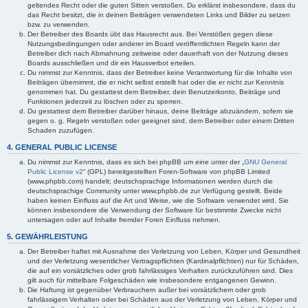
geltendes Recht oder die guten Sitten verstoßen. Du erklärst insbesondere, dass du
das Recht besitzt, die in deinen Beiträgen verwendeten Links und Bilder zu setzen
bzw. zu verwenden.
Der Betreiber des Boards übt das Hausrecht aus. Bei Verstößen gegen diese
Nutzungsbedingungen oder anderer im Board veröffentlichten Regeln kann der
Betreiber dich nach Abmahnung zeitweise oder dauerhaft von der Nutzung dieses
Boards ausschließen und dir ein Hausverbot erteilen.
Du nimmst zur Kenntnis, dass der Betreiber keine Verantwortung für die Inhalte von
Beiträgen übernimmt, die er nicht selbst erstellt hat oder die er nicht zur Kenntnis
genommen hat. Du gestattest dem Betreiber, dein Benutzerkonto, Beiträge und
Funktionen jederzeit zu löschen oder zu sperren.
Du gestattest dem Betreiber darüber hinaus, deine Beiträge abzuändern, sofern sie
gegen o. g. Regeln verstoßen oder geeignet sind, dem Betreiber oder einem Dritten
Schaden zuzufügen.
4. GENERAL PUBLIC LICENSE
Du nimmst zur Kenntnis, dass es sich bei phpBB um eine unter der „
GNU General
Public License v2
“ (GPL) bereitgestellten Foren-Software von phpBB Limited
(www.phpbb.com) handelt; deutschsprachige Informationen werden durch die
deutschsprachige Community unter www.phpbb.de zur Verfügung gestellt. Beide
haben keinen Einfluss auf die Art und Weise, wie die Software verwendet wird. Sie
können insbesondere die Verwendung der Software für bestimmte Zwecke nicht
untersagen oder auf Inhalte fremder Foren Einfluss nehmen.
5. GEWÄHRLEISTUNG
Der Betreiber haftet mit Ausnahme der Verletzung von Leben, Körper und Gesundheit
und der Verletzung wesentlicher Vertragspflichten (Kardinalpflichten) nur für Schäden,
die auf ein vorsätzliches oder grob fahrlässiges Verhalten zurückzuführen sind. Dies
gilt auch für mittelbare Folgeschäden wie insbesondere entgangenen Gewinn.
Die Haftung ist gegenüber Verbrauchern außer bei vorsätzlichem oder grob
fahrlässigem Verhalten oder bei Schäden aus der Verletzung von Leben, Körper und