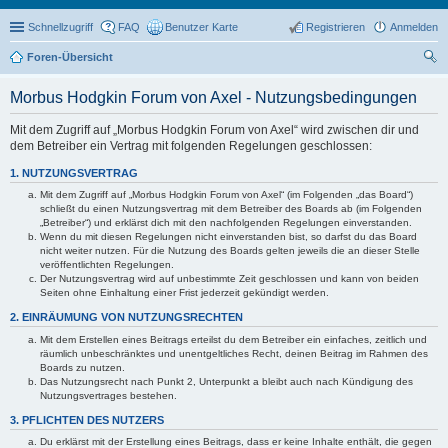
Schnellzugriff
FAQ
Benutzer Karte
Registrieren
Anmelden
Foren-Übersicht
uc
Morbus Hodgkin Forum von Axel - Nutzungsbedingungen
he
Mit dem Zugriff auf „Morbus Hodgkin Forum von Axel“ wird zwischen dir und
dem Betreiber ein Vertrag mit folgenden Regelungen geschlossen:
1. NUTZUNGSVERTRAG
Mit dem Zugriff auf „Morbus Hodgkin Forum von Axel“ (im Folgenden „das Board“)
schließt du einen Nutzungsvertrag mit dem Betreiber des Boards ab (im Folgenden
„Betreiber“) und erklärst dich mit den nachfolgenden Regelungen einverstanden.
Wenn du mit diesen Regelungen nicht einverstanden bist, so darfst du das Board
nicht weiter nutzen. Für die Nutzung des Boards gelten jeweils die an dieser Stelle
veröffentlichten Regelungen.
Der Nutzungsvertrag wird auf unbestimmte Zeit geschlossen und kann von beiden
Seiten ohne Einhaltung einer Frist jederzeit gekündigt werden.
2. EINRÄUMUNG VON NUTZUNGSRECHTEN
Mit dem Erstellen eines Beitrags erteilst du dem Betreiber ein einfaches, zeitlich und
räumlich unbeschränktes und unentgeltliches Recht, deinen Beitrag im Rahmen des
Boards zu nutzen.
Das Nutzungsrecht nach Punkt 2, Unterpunkt a bleibt auch nach Kündigung des
Nutzungsvertrages bestehen.
3. PFLICHTEN DES NUTZERS
Du erklärst mit der Erstellung eines Beitrags, dass er keine Inhalte enthält, die gegen