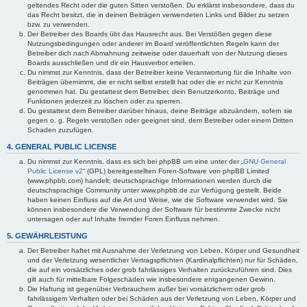
geltendes Recht oder die guten Sitten verstoßen. Du erklärst insbesondere, dass du
das Recht besitzt, die in deinen Beiträgen verwendeten Links und Bilder zu setzen
bzw. zu verwenden.
Der Betreiber des Boards übt das Hausrecht aus. Bei Verstößen gegen diese
Nutzungsbedingungen oder anderer im Board veröffentlichten Regeln kann der
Betreiber dich nach Abmahnung zeitweise oder dauerhaft von der Nutzung dieses
Boards ausschließen und dir ein Hausverbot erteilen.
Du nimmst zur Kenntnis, dass der Betreiber keine Verantwortung für die Inhalte von
Beiträgen übernimmt, die er nicht selbst erstellt hat oder die er nicht zur Kenntnis
genommen hat. Du gestattest dem Betreiber, dein Benutzerkonto, Beiträge und
Funktionen jederzeit zu löschen oder zu sperren.
Du gestattest dem Betreiber darüber hinaus, deine Beiträge abzuändern, sofern sie
gegen o. g. Regeln verstoßen oder geeignet sind, dem Betreiber oder einem Dritten
Schaden zuzufügen.
4. GENERAL PUBLIC LICENSE
Du nimmst zur Kenntnis, dass es sich bei phpBB um eine unter der „
GNU General
Public License v2
“ (GPL) bereitgestellten Foren-Software von phpBB Limited
(www.phpbb.com) handelt; deutschsprachige Informationen werden durch die
deutschsprachige Community unter www.phpbb.de zur Verfügung gestellt. Beide
haben keinen Einfluss auf die Art und Weise, wie die Software verwendet wird. Sie
können insbesondere die Verwendung der Software für bestimmte Zwecke nicht
untersagen oder auf Inhalte fremder Foren Einfluss nehmen.
5. GEWÄHRLEISTUNG
Der Betreiber haftet mit Ausnahme der Verletzung von Leben, Körper und Gesundheit
und der Verletzung wesentlicher Vertragspflichten (Kardinalpflichten) nur für Schäden,
die auf ein vorsätzliches oder grob fahrlässiges Verhalten zurückzuführen sind. Dies
gilt auch für mittelbare Folgeschäden wie insbesondere entgangenen Gewinn.
Die Haftung ist gegenüber Verbrauchern außer bei vorsätzlichem oder grob
fahrlässigem Verhalten oder bei Schäden aus der Verletzung von Leben, Körper und