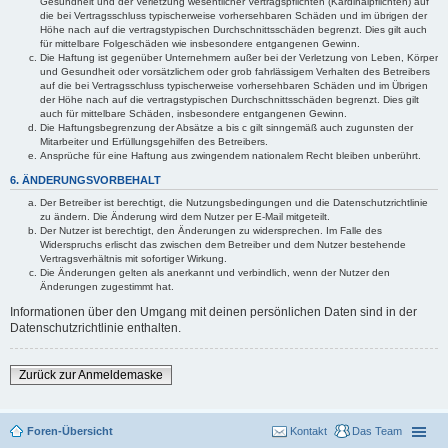
Gesundheit und der Verletzung wesentlicher Vertragspflichten (Kardinalpflichten) auf
die bei Vertragsschluss typischerweise vorhersehbaren Schäden und im übrigen der
Höhe nach auf die vertragstypischen Durchschnittsschäden begrenzt. Dies gilt auch
für mittelbare Folgeschäden wie insbesondere entgangenen Gewinn.
Die Haftung ist gegenüber Unternehmern außer bei der Verletzung von Leben, Körper
und Gesundheit oder vorsätzlichem oder grob fahrlässigem Verhalten des Betreibers
auf die bei Vertragsschluss typischerweise vorhersehbaren Schäden und im Übrigen
der Höhe nach auf die vertragstypischen Durchschnittsschäden begrenzt. Dies gilt
auch für mittelbare Schäden, insbesondere entgangenen Gewinn.
Die Haftungsbegrenzung der Absätze a bis c gilt sinngemäß auch zugunsten der
Mitarbeiter und Erfüllungsgehilfen des Betreibers.
Ansprüche für eine Haftung aus zwingendem nationalem Recht bleiben unberührt.
6. ÄNDERUNGSVORBEHALT
Der Betreiber ist berechtigt, die Nutzungsbedingungen und die Datenschutzrichtlinie
zu ändern. Die Änderung wird dem Nutzer per E-Mail mitgeteilt.
Der Nutzer ist berechtigt, den Änderungen zu widersprechen. Im Falle des
Widerspruchs erlischt das zwischen dem Betreiber und dem Nutzer bestehende
Vertragsverhältnis mit sofortiger Wirkung.
Die Änderungen gelten als anerkannt und verbindlich, wenn der Nutzer den
Änderungen zugestimmt hat.
Informationen über den Umgang mit deinen persönlichen Daten sind in der
Datenschutzrichtlinie enthalten.
Zurück zur Anmeldemaske
Foren-Übersicht
Kontakt
Das Team