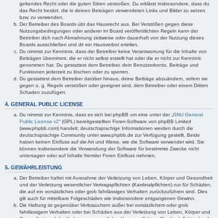
geltendes Recht oder die guten Sitten verstoßen. Du erklärst insbesondere, dass du
das Recht besitzt, die in deinen Beiträgen verwendeten Links und Bilder zu setzen
bzw. zu verwenden.
Der Betreiber des Boards übt das Hausrecht aus. Bei Verstößen gegen diese
Nutzungsbedingungen oder anderer im Board veröffentlichten Regeln kann der
Betreiber dich nach Abmahnung zeitweise oder dauerhaft von der Nutzung dieses
Boards ausschließen und dir ein Hausverbot erteilen.
Du nimmst zur Kenntnis, dass der Betreiber keine Verantwortung für die Inhalte von
Beiträgen übernimmt, die er nicht selbst erstellt hat oder die er nicht zur Kenntnis
genommen hat. Du gestattest dem Betreiber, dein Benutzerkonto, Beiträge und
Funktionen jederzeit zu löschen oder zu sperren.
Du gestattest dem Betreiber darüber hinaus, deine Beiträge abzuändern, sofern sie
gegen o. g. Regeln verstoßen oder geeignet sind, dem Betreiber oder einem Dritten
Schaden zuzufügen.
4. GENERAL PUBLIC LICENSE
Du nimmst zur Kenntnis, dass es sich bei phpBB um eine unter der „
GNU General
Public License v2
“ (GPL) bereitgestellten Foren-Software von phpBB Limited
(www.phpbb.com) handelt; deutschsprachige Informationen werden durch die
deutschsprachige Community unter www.phpbb.de zur Verfügung gestellt. Beide
haben keinen Einfluss auf die Art und Weise, wie die Software verwendet wird. Sie
können insbesondere die Verwendung der Software für bestimmte Zwecke nicht
untersagen oder auf Inhalte fremder Foren Einfluss nehmen.
5. GEWÄHRLEISTUNG
Der Betreiber haftet mit Ausnahme der Verletzung von Leben, Körper und Gesundheit
und der Verletzung wesentlicher Vertragspflichten (Kardinalpflichten) nur für Schäden,
die auf ein vorsätzliches oder grob fahrlässiges Verhalten zurückzuführen sind. Dies
gilt auch für mittelbare Folgeschäden wie insbesondere entgangenen Gewinn.
Die Haftung ist gegenüber Verbrauchern außer bei vorsätzlichem oder grob
fahrlässigem Verhalten oder bei Schäden aus der Verletzung von Leben, Körper und