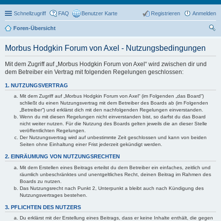
Schnellzugriff
FAQ
Benutzer Karte
Registrieren
Anmelden
Foren-Übersicht
uc
Morbus Hodgkin Forum von Axel - Nutzungsbedingungen
he
Mit dem Zugriff auf „Morbus Hodgkin Forum von Axel“ wird zwischen dir und
dem Betreiber ein Vertrag mit folgenden Regelungen geschlossen:
1. NUTZUNGSVERTRAG
Mit dem Zugriff auf „Morbus Hodgkin Forum von Axel“ (im Folgenden „das Board“)
schließt du einen Nutzungsvertrag mit dem Betreiber des Boards ab (im Folgenden
„Betreiber“) und erklärst dich mit den nachfolgenden Regelungen einverstanden.
Wenn du mit diesen Regelungen nicht einverstanden bist, so darfst du das Board
nicht weiter nutzen. Für die Nutzung des Boards gelten jeweils die an dieser Stelle
veröffentlichten Regelungen.
Der Nutzungsvertrag wird auf unbestimmte Zeit geschlossen und kann von beiden
Seiten ohne Einhaltung einer Frist jederzeit gekündigt werden.
2. EINRÄUMUNG VON NUTZUNGSRECHTEN
Mit dem Erstellen eines Beitrags erteilst du dem Betreiber ein einfaches, zeitlich und
räumlich unbeschränktes und unentgeltliches Recht, deinen Beitrag im Rahmen des
Boards zu nutzen.
Das Nutzungsrecht nach Punkt 2, Unterpunkt a bleibt auch nach Kündigung des
Nutzungsvertrages bestehen.
3. PFLICHTEN DES NUTZERS
Du erklärst mit der Erstellung eines Beitrags, dass er keine Inhalte enthält, die gegen