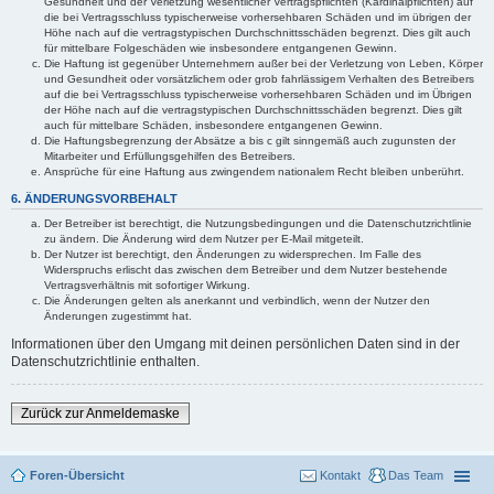
Gesundheit und der Verletzung wesentlicher Vertragspflichten (Kardinalpflichten) auf
die bei Vertragsschluss typischerweise vorhersehbaren Schäden und im übrigen der
Höhe nach auf die vertragstypischen Durchschnittsschäden begrenzt. Dies gilt auch
für mittelbare Folgeschäden wie insbesondere entgangenen Gewinn.
Die Haftung ist gegenüber Unternehmern außer bei der Verletzung von Leben, Körper
und Gesundheit oder vorsätzlichem oder grob fahrlässigem Verhalten des Betreibers
auf die bei Vertragsschluss typischerweise vorhersehbaren Schäden und im Übrigen
der Höhe nach auf die vertragstypischen Durchschnittsschäden begrenzt. Dies gilt
auch für mittelbare Schäden, insbesondere entgangenen Gewinn.
Die Haftungsbegrenzung der Absätze a bis c gilt sinngemäß auch zugunsten der
Mitarbeiter und Erfüllungsgehilfen des Betreibers.
Ansprüche für eine Haftung aus zwingendem nationalem Recht bleiben unberührt.
6. ÄNDERUNGSVORBEHALT
Der Betreiber ist berechtigt, die Nutzungsbedingungen und die Datenschutzrichtlinie
zu ändern. Die Änderung wird dem Nutzer per E-Mail mitgeteilt.
Der Nutzer ist berechtigt, den Änderungen zu widersprechen. Im Falle des
Widerspruchs erlischt das zwischen dem Betreiber und dem Nutzer bestehende
Vertragsverhältnis mit sofortiger Wirkung.
Die Änderungen gelten als anerkannt und verbindlich, wenn der Nutzer den
Änderungen zugestimmt hat.
Informationen über den Umgang mit deinen persönlichen Daten sind in der
Datenschutzrichtlinie enthalten.
Zurück zur Anmeldemaske
Foren-Übersicht
Kontakt
Das Team