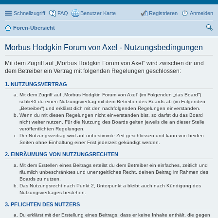
Schnellzugriff
FAQ
Benutzer Karte
Registrieren
Anmelden
Foren-Übersicht
uc
Morbus Hodgkin Forum von Axel - Nutzungsbedingungen
he
Mit dem Zugriff auf „Morbus Hodgkin Forum von Axel“ wird zwischen dir und
dem Betreiber ein Vertrag mit folgenden Regelungen geschlossen:
1. NUTZUNGSVERTRAG
Mit dem Zugriff auf „Morbus Hodgkin Forum von Axel“ (im Folgenden „das Board“)
schließt du einen Nutzungsvertrag mit dem Betreiber des Boards ab (im Folgenden
„Betreiber“) und erklärst dich mit den nachfolgenden Regelungen einverstanden.
Wenn du mit diesen Regelungen nicht einverstanden bist, so darfst du das Board
nicht weiter nutzen. Für die Nutzung des Boards gelten jeweils die an dieser Stelle
veröffentlichten Regelungen.
Der Nutzungsvertrag wird auf unbestimmte Zeit geschlossen und kann von beiden
Seiten ohne Einhaltung einer Frist jederzeit gekündigt werden.
2. EINRÄUMUNG VON NUTZUNGSRECHTEN
Mit dem Erstellen eines Beitrags erteilst du dem Betreiber ein einfaches, zeitlich und
räumlich unbeschränktes und unentgeltliches Recht, deinen Beitrag im Rahmen des
Boards zu nutzen.
Das Nutzungsrecht nach Punkt 2, Unterpunkt a bleibt auch nach Kündigung des
Nutzungsvertrages bestehen.
3. PFLICHTEN DES NUTZERS
Du erklärst mit der Erstellung eines Beitrags, dass er keine Inhalte enthält, die gegen