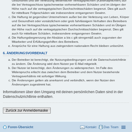
Gesundheit und der Verletzung wesentlicher Vertragspflichten (Kardinalpflichten) auf
die bei Vertragsschluss typischerweise vorhersehbaren Schäden und im übrigen der
Höhe nach auf die vertragstypischen Durchschnittsschäden begrenzt. Dies gilt auch
für mittelbare Folgeschäden wie insbesondere entgangenen Gewinn.
Die Haftung ist gegenüber Unternehmern außer bei der Verletzung von Leben, Körper
und Gesundheit oder vorsätzlichem oder grob fahrlässigem Verhalten des Betreibers
auf die bei Vertragsschluss typischerweise vorhersehbaren Schäden und im Übrigen
der Höhe nach auf die vertragstypischen Durchschnittsschäden begrenzt. Dies gilt
auch für mittelbare Schäden, insbesondere entgangenen Gewinn.
Die Haftungsbegrenzung der Absätze a bis c gilt sinngemäß auch zugunsten der
Mitarbeiter und Erfüllungsgehilfen des Betreibers.
Ansprüche für eine Haftung aus zwingendem nationalem Recht bleiben unberührt.
6. ÄNDERUNGSVORBEHALT
Der Betreiber ist berechtigt, die Nutzungsbedingungen und die Datenschutzrichtlinie
zu ändern. Die Änderung wird dem Nutzer per E-Mail mitgeteilt.
Der Nutzer ist berechtigt, den Änderungen zu widersprechen. Im Falle des
Widerspruchs erlischt das zwischen dem Betreiber und dem Nutzer bestehende
Vertragsverhältnis mit sofortiger Wirkung.
Die Änderungen gelten als anerkannt und verbindlich, wenn der Nutzer den
Änderungen zugestimmt hat.
Informationen über den Umgang mit deinen persönlichen Daten sind in der
Datenschutzrichtlinie enthalten.
Zurück zur Anmeldemaske
Foren-Übersicht
Kontakt
Das Team