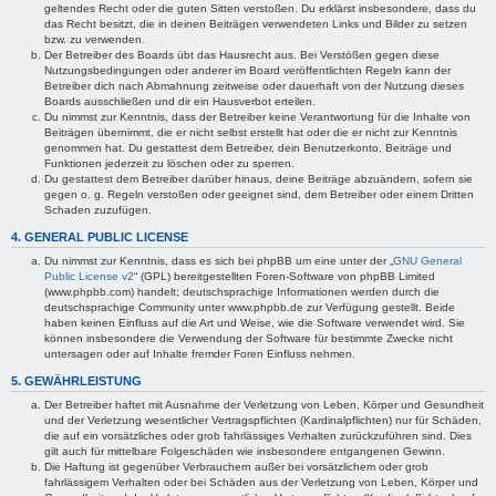
geltendes Recht oder die guten Sitten verstoßen. Du erklärst insbesondere, dass du
das Recht besitzt, die in deinen Beiträgen verwendeten Links und Bilder zu setzen
bzw. zu verwenden.
Der Betreiber des Boards übt das Hausrecht aus. Bei Verstößen gegen diese
Nutzungsbedingungen oder anderer im Board veröffentlichten Regeln kann der
Betreiber dich nach Abmahnung zeitweise oder dauerhaft von der Nutzung dieses
Boards ausschließen und dir ein Hausverbot erteilen.
Du nimmst zur Kenntnis, dass der Betreiber keine Verantwortung für die Inhalte von
Beiträgen übernimmt, die er nicht selbst erstellt hat oder die er nicht zur Kenntnis
genommen hat. Du gestattest dem Betreiber, dein Benutzerkonto, Beiträge und
Funktionen jederzeit zu löschen oder zu sperren.
Du gestattest dem Betreiber darüber hinaus, deine Beiträge abzuändern, sofern sie
gegen o. g. Regeln verstoßen oder geeignet sind, dem Betreiber oder einem Dritten
Schaden zuzufügen.
4. GENERAL PUBLIC LICENSE
Du nimmst zur Kenntnis, dass es sich bei phpBB um eine unter der „
GNU General
Public License v2
“ (GPL) bereitgestellten Foren-Software von phpBB Limited
(www.phpbb.com) handelt; deutschsprachige Informationen werden durch die
deutschsprachige Community unter www.phpbb.de zur Verfügung gestellt. Beide
haben keinen Einfluss auf die Art und Weise, wie die Software verwendet wird. Sie
können insbesondere die Verwendung der Software für bestimmte Zwecke nicht
untersagen oder auf Inhalte fremder Foren Einfluss nehmen.
5. GEWÄHRLEISTUNG
Der Betreiber haftet mit Ausnahme der Verletzung von Leben, Körper und Gesundheit
und der Verletzung wesentlicher Vertragspflichten (Kardinalpflichten) nur für Schäden,
die auf ein vorsätzliches oder grob fahrlässiges Verhalten zurückzuführen sind. Dies
gilt auch für mittelbare Folgeschäden wie insbesondere entgangenen Gewinn.
Die Haftung ist gegenüber Verbrauchern außer bei vorsätzlichem oder grob
fahrlässigem Verhalten oder bei Schäden aus der Verletzung von Leben, Körper und