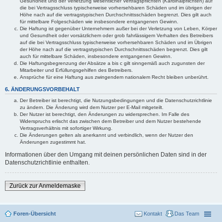
Gesundheit und der Verletzung wesentlicher Vertragspflichten (Kardinalpflichten) auf
die bei Vertragsschluss typischerweise vorhersehbaren Schäden und im übrigen der
Höhe nach auf die vertragstypischen Durchschnittsschäden begrenzt. Dies gilt auch
für mittelbare Folgeschäden wie insbesondere entgangenen Gewinn.
Die Haftung ist gegenüber Unternehmern außer bei der Verletzung von Leben, Körper
und Gesundheit oder vorsätzlichem oder grob fahrlässigem Verhalten des Betreibers
auf die bei Vertragsschluss typischerweise vorhersehbaren Schäden und im Übrigen
der Höhe nach auf die vertragstypischen Durchschnittsschäden begrenzt. Dies gilt
auch für mittelbare Schäden, insbesondere entgangenen Gewinn.
Die Haftungsbegrenzung der Absätze a bis c gilt sinngemäß auch zugunsten der
Mitarbeiter und Erfüllungsgehilfen des Betreibers.
Ansprüche für eine Haftung aus zwingendem nationalem Recht bleiben unberührt.
6. ÄNDERUNGSVORBEHALT
Der Betreiber ist berechtigt, die Nutzungsbedingungen und die Datenschutzrichtlinie
zu ändern. Die Änderung wird dem Nutzer per E-Mail mitgeteilt.
Der Nutzer ist berechtigt, den Änderungen zu widersprechen. Im Falle des
Widerspruchs erlischt das zwischen dem Betreiber und dem Nutzer bestehende
Vertragsverhältnis mit sofortiger Wirkung.
Die Änderungen gelten als anerkannt und verbindlich, wenn der Nutzer den
Änderungen zugestimmt hat.
Informationen über den Umgang mit deinen persönlichen Daten sind in der
Datenschutzrichtlinie enthalten.
Zurück zur Anmeldemaske
Foren-Übersicht
Kontakt
Das Team