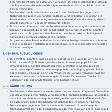
geltendes Recht oder die guten Sitten verstoßen. Du erklärst insbesondere, dass du
das Recht besitzt, die in deinen Beiträgen verwendeten Links und Bilder zu setzen
bzw. zu verwenden.
Der Betreiber des Boards übt das Hausrecht aus. Bei Verstößen gegen diese
Nutzungsbedingungen oder anderer im Board veröffentlichten Regeln kann der
Betreiber dich nach Abmahnung zeitweise oder dauerhaft von der Nutzung dieses
Boards ausschließen und dir ein Hausverbot erteilen.
Du nimmst zur Kenntnis, dass der Betreiber keine Verantwortung für die Inhalte von
Beiträgen übernimmt, die er nicht selbst erstellt hat oder die er nicht zur Kenntnis
genommen hat. Du gestattest dem Betreiber, dein Benutzerkonto, Beiträge und
Funktionen jederzeit zu löschen oder zu sperren.
Du gestattest dem Betreiber darüber hinaus, deine Beiträge abzuändern, sofern sie
gegen o. g. Regeln verstoßen oder geeignet sind, dem Betreiber oder einem Dritten
Schaden zuzufügen.
4. GENERAL PUBLIC LICENSE
Du nimmst zur Kenntnis, dass es sich bei phpBB um eine unter der „
GNU General
Public License v2
“ (GPL) bereitgestellten Foren-Software von phpBB Limited
(www.phpbb.com) handelt; deutschsprachige Informationen werden durch die
deutschsprachige Community unter www.phpbb.de zur Verfügung gestellt. Beide
haben keinen Einfluss auf die Art und Weise, wie die Software verwendet wird. Sie
können insbesondere die Verwendung der Software für bestimmte Zwecke nicht
untersagen oder auf Inhalte fremder Foren Einfluss nehmen.
5. GEWÄHRLEISTUNG
Der Betreiber haftet mit Ausnahme der Verletzung von Leben, Körper und Gesundheit
und der Verletzung wesentlicher Vertragspflichten (Kardinalpflichten) nur für Schäden,
die auf ein vorsätzliches oder grob fahrlässiges Verhalten zurückzuführen sind. Dies
gilt auch für mittelbare Folgeschäden wie insbesondere entgangenen Gewinn.
Die Haftung ist gegenüber Verbrauchern außer bei vorsätzlichem oder grob
fahrlässigem Verhalten oder bei Schäden aus der Verletzung von Leben, Körper und