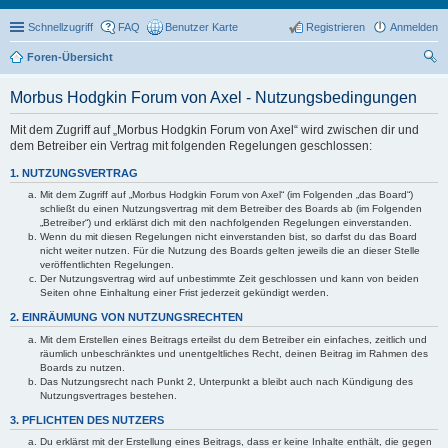
Schnellzugriff
FAQ
Benutzer Karte
Registrieren
Anmelden
Foren-Übersicht
uc
Morbus Hodgkin Forum von Axel - Nutzungsbedingungen
he
Mit dem Zugriff auf „Morbus Hodgkin Forum von Axel“ wird zwischen dir und
dem Betreiber ein Vertrag mit folgenden Regelungen geschlossen:
1. NUTZUNGSVERTRAG
Mit dem Zugriff auf „Morbus Hodgkin Forum von Axel“ (im Folgenden „das Board“)
schließt du einen Nutzungsvertrag mit dem Betreiber des Boards ab (im Folgenden
„Betreiber“) und erklärst dich mit den nachfolgenden Regelungen einverstanden.
Wenn du mit diesen Regelungen nicht einverstanden bist, so darfst du das Board
nicht weiter nutzen. Für die Nutzung des Boards gelten jeweils die an dieser Stelle
veröffentlichten Regelungen.
Der Nutzungsvertrag wird auf unbestimmte Zeit geschlossen und kann von beiden
Seiten ohne Einhaltung einer Frist jederzeit gekündigt werden.
2. EINRÄUMUNG VON NUTZUNGSRECHTEN
Mit dem Erstellen eines Beitrags erteilst du dem Betreiber ein einfaches, zeitlich und
räumlich unbeschränktes und unentgeltliches Recht, deinen Beitrag im Rahmen des
Boards zu nutzen.
Das Nutzungsrecht nach Punkt 2, Unterpunkt a bleibt auch nach Kündigung des
Nutzungsvertrages bestehen.
3. PFLICHTEN DES NUTZERS
Du erklärst mit der Erstellung eines Beitrags, dass er keine Inhalte enthält, die gegen