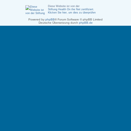
Diese Website ist von der
Stiftung Health On the Net zertifiziert
.
Klicken Sie hier, um dies zu überprüfen
Powered by
phpBB
® Forum Software © phpBB Limited
Deutsche Übersetzung durch
phpBB.de