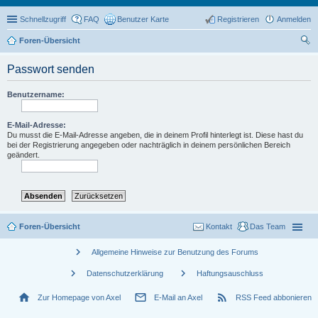
Schnellzugriff
FAQ
Benutzer Karte
Registrieren
Anmelden
Foren-Übersicht
uc
Passwort senden
he
Benutzername:
E-Mail-Adresse:
Du musst die E-Mail-Adresse angeben, die in deinem Profil hinterlegt ist. Diese hast du
bei der Registrierung angegeben oder nachträglich in deinem persönlichen Bereich
geändert.
Foren-Übersicht
Kontakt
Das Team
chevron_right
Allgemeine Hinweise zur Benutzung des Forums
chevron_right
chevron_right
Datenschutzerklärung
Haftungsauschluss
home
mail_outline
rss_feed
Zur Homepage von Axel
E-Mail an Axel
RSS Feed abbonieren