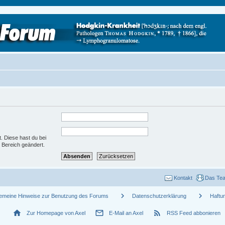
t. Diese hast du bei
 Bereich geändert.
Kontakt
Das Te
chevron_right
chevron_right
gemeine Hinweise zur Benutzung des Forums
Datenschutzerklärung
Haftu
home
mail_outline
rss_feed
Zur Homepage von Axel
E-Mail an Axel
RSS Feed abbonieren