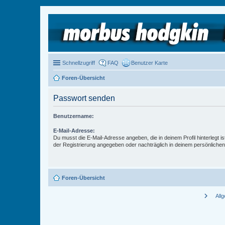
Schnellzugriff
FAQ
Benutzer Karte
Foren-Übersicht
Passwort senden
Benutzername:
E-Mail-Adresse:
Du musst die E-Mail-Adresse angeben, die in deinem Profil hinterlegt is
der Registrierung angegeben oder nachträglich in deinem persönlichen
Foren-Übersicht
chevron_right
All