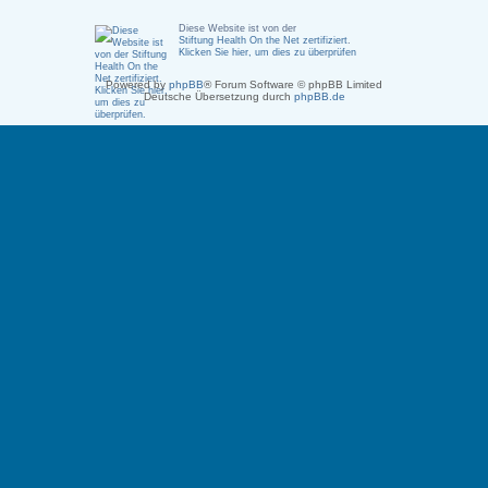
Diese Website ist von der
Stiftung Health On the Net zertifiziert
.
Klicken Sie hier, um dies zu überprüfen
Powered by
phpBB
® Forum Software © phpBB Limited
Deutsche Übersetzung durch
phpBB.de