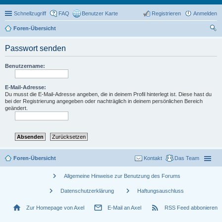
Schnellzugriff
FAQ
Benutzer Karte
Registrieren
Anmelden
Foren-Übersicht
uc
Passwort senden
he
Benutzername:
E-Mail-Adresse:
Du musst die E-Mail-Adresse angeben, die in deinem Profil hinterlegt ist. Diese hast du
bei der Registrierung angegeben oder nachträglich in deinem persönlichen Bereich
geändert.
Foren-Übersicht
Kontakt
Das Team
chevron_right
Allgemeine Hinweise zur Benutzung des Forums
chevron_right
chevron_right
Datenschutzerklärung
Haftungsauschluss
home
mail_outline
rss_feed
Zur Homepage von Axel
E-Mail an Axel
RSS Feed abbonieren