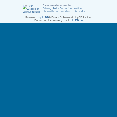
Diese Website ist von der
Stiftung Health On the Net zertifiziert
.
Klicken Sie hier, um dies zu überprüfen
Powered by
phpBB
® Forum Software © phpBB Limited
Deutsche Übersetzung durch
phpBB.de