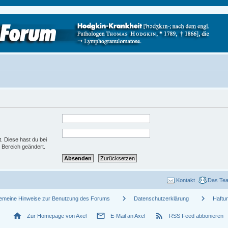
t. Diese hast du bei
 Bereich geändert.
Kontakt
Das Te
chevron_right
chevron_right
gemeine Hinweise zur Benutzung des Forums
Datenschutzerklärung
Haftu
home
mail_outline
rss_feed
Zur Homepage von Axel
E-Mail an Axel
RSS Feed abbonieren