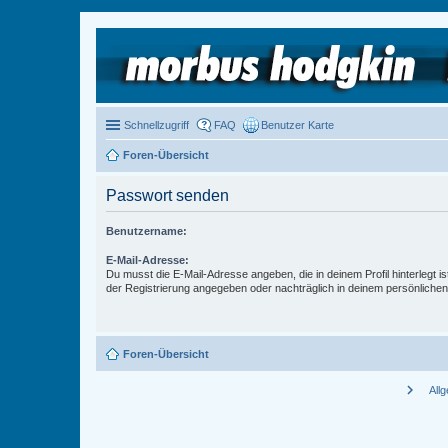
Schnellzugriff
FAQ
Benutzer Karte
Foren-Übersicht
Passwort senden
Benutzername:
E-Mail-Adresse:
Du musst die E-Mail-Adresse angeben, die in deinem Profil hinterlegt is
der Registrierung angegeben oder nachträglich in deinem persönlichen
Foren-Übersicht
chevron_right
All