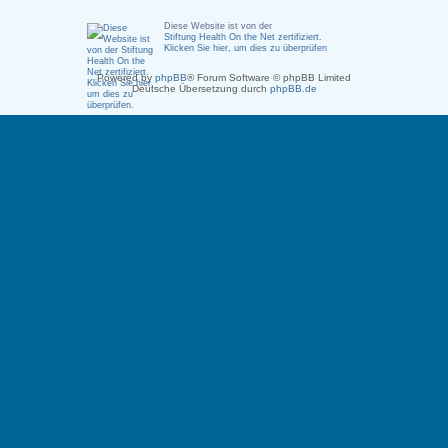
Diese Website ist von der
Stiftung Health On the Net zertifiziert
.
Klicken Sie hier, um dies zu überprüfen
Powered by
phpBB
® Forum Software © phpBB Limited
Deutsche Übersetzung durch
phpBB.de