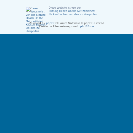
Diese Website ist von der
Stiftung Health On the Net zertifiziert
.
Klicken Sie hier, um dies zu überprüfen
Powered by
phpBB
® Forum Software © phpBB Limited
Deutsche Übersetzung durch
phpBB.de