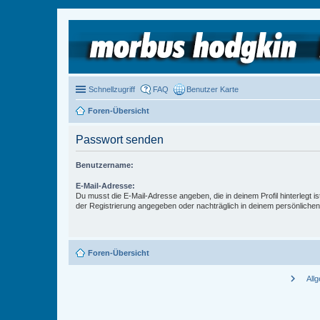
Schnellzugriff
FAQ
Benutzer Karte
Foren-Übersicht
Passwort senden
Benutzername:
E-Mail-Adresse:
Du musst die E-Mail-Adresse angeben, die in deinem Profil hinterlegt is
der Registrierung angegeben oder nachträglich in deinem persönlichen
Foren-Übersicht
chevron_right
All