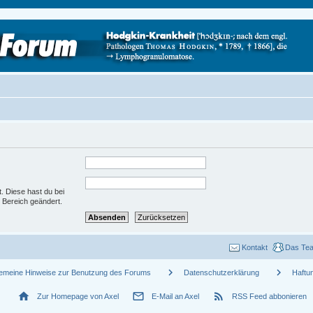
t. Diese hast du bei
 Bereich geändert.
Kontakt
Das Te
chevron_right
chevron_right
gemeine Hinweise zur Benutzung des Forums
Datenschutzerklärung
Haftu
home
mail_outline
rss_feed
Zur Homepage von Axel
E-Mail an Axel
RSS Feed abbonieren