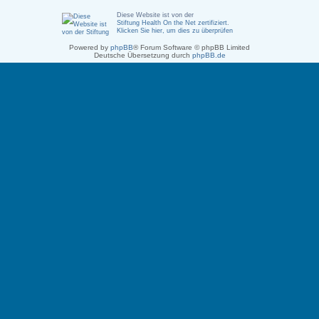
Diese Website ist von der
Stiftung Health On the Net zertifiziert
.
Klicken Sie hier, um dies zu überprüfen
Powered by
phpBB
® Forum Software © phpBB Limited
Deutsche Übersetzung durch
phpBB.de