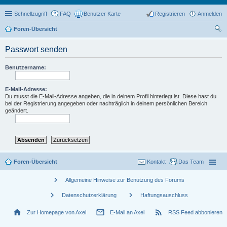
Schnellzugriff
FAQ
Benutzer Karte
Registrieren
Anmelden
Foren-Übersicht
uc
Passwort senden
he
Benutzername:
E-Mail-Adresse:
Du musst die E-Mail-Adresse angeben, die in deinem Profil hinterlegt ist. Diese hast du
bei der Registrierung angegeben oder nachträglich in deinem persönlichen Bereich
geändert.
Foren-Übersicht
Kontakt
Das Team
chevron_right
Allgemeine Hinweise zur Benutzung des Forums
chevron_right
chevron_right
Datenschutzerklärung
Haftungsauschluss
home
mail_outline
rss_feed
Zur Homepage von Axel
E-Mail an Axel
RSS Feed abbonieren