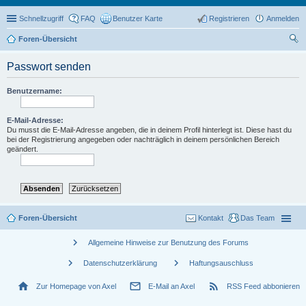
Schnellzugriff
FAQ
Benutzer Karte
Registrieren
Anmelden
Foren-Übersicht
uc
Passwort senden
he
Benutzername:
E-Mail-Adresse:
Du musst die E-Mail-Adresse angeben, die in deinem Profil hinterlegt ist. Diese hast du
bei der Registrierung angegeben oder nachträglich in deinem persönlichen Bereich
geändert.
Foren-Übersicht
Kontakt
Das Team
chevron_right
Allgemeine Hinweise zur Benutzung des Forums
chevron_right
chevron_right
Datenschutzerklärung
Haftungsauschluss
home
mail_outline
rss_feed
Zur Homepage von Axel
E-Mail an Axel
RSS Feed abbonieren