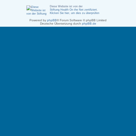
Diese Website ist von der
Stiftung Health On the Net zertifiziert
.
Klicken Sie hier, um dies zu überprüfen
Powered by
phpBB
® Forum Software © phpBB Limited
Deutsche Übersetzung durch
phpBB.de