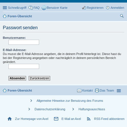
Schnellzugriff
FAQ
Benutzer Karte
Registrieren
Anmelden
Foren-Übersicht
uc
Passwort senden
he
Benutzername:
E-Mail-Adresse:
Du musst die E-Mail-Adresse angeben, die in deinem Profil hinterlegt ist. Diese hast du
bei der Registrierung angegeben oder nachträglich in deinem persönlichen Bereich
geändert.
Foren-Übersicht
Kontakt
Das Team
chevron_right
Allgemeine Hinweise zur Benutzung des Forums
chevron_right
chevron_right
Datenschutzerklärung
Haftungsauschluss
home
mail_outline
rss_feed
Zur Homepage von Axel
E-Mail an Axel
RSS Feed abbonieren