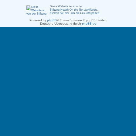
Diese Website ist von der
Stiftung Health On the Net zertifiziert
.
Klicken Sie hier, um dies zu überprüfen
Powered by
phpBB
® Forum Software © phpBB Limited
Deutsche Übersetzung durch
phpBB.de