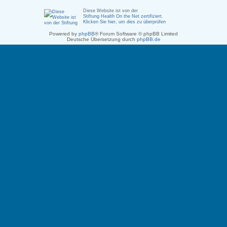
Diese Website ist von der
Stiftung Health On the Net zertifiziert
.
Klicken Sie hier, um dies zu überprüfen
Powered by
phpBB
® Forum Software © phpBB Limited
Deutsche Übersetzung durch
phpBB.de