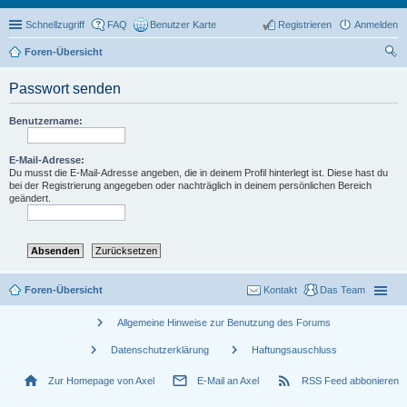
Schnellzugriff
FAQ
Benutzer Karte
Registrieren
Anmelden
Foren-Übersicht
uc
Passwort senden
he
Benutzername:
E-Mail-Adresse:
Du musst die E-Mail-Adresse angeben, die in deinem Profil hinterlegt ist. Diese hast du
bei der Registrierung angegeben oder nachträglich in deinem persönlichen Bereich
geändert.
Foren-Übersicht
Kontakt
Das Team
chevron_right
Allgemeine Hinweise zur Benutzung des Forums
chevron_right
chevron_right
Datenschutzerklärung
Haftungsauschluss
home
mail_outline
rss_feed
Zur Homepage von Axel
E-Mail an Axel
RSS Feed abbonieren