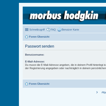
Schnellzugriff
FAQ
Benutzer Karte
Foren-Übersicht
Passwort senden
Benutzername:
E-Mail-Adresse:
Du musst die E-Mail-Adresse angeben, die in deinem Profil hinterlegt is
der Registrierung angegeben oder nachträglich in deinem persönlichen
Foren-Übersicht
chevron_right
All