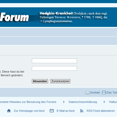
t. Diese hast du bei
 Bereich geändert.
Kontakt
Das Te
chevron_right
chevron_right
gemeine Hinweise zur Benutzung des Forums
Datenschutzerklärung
Haftu
home
mail_outline
rss_feed
Zur Homepage von Axel
E-Mail an Axel
RSS Feed abbonieren