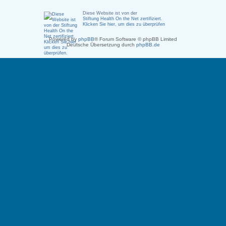
Diese Website ist von der
Stiftung Health On the Net zertifiziert
.
Klicken Sie hier, um dies zu überprüfen
Powered by
phpBB
® Forum Software © phpBB Limited
Deutsche Übersetzung durch
phpBB.de