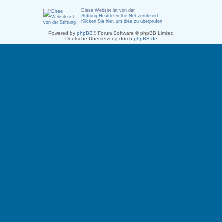
Diese Website ist von der
Stiftung Health On the Net zertifiziert
.
Klicken Sie hier, um dies zu überprüfen
Powered by
phpBB
® Forum Software © phpBB Limited
Deutsche Übersetzung durch
phpBB.de