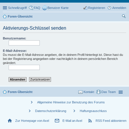
Schnellzugriff
FAQ
Benutzer Karte
Registrieren
Anmelden
Foren-Übersicht
uc
Aktivierungs-Schlüssel senden
he
Benutzername:
E-Mail-Adresse:
Du musst die E-Mail-Adresse angeben, die in deinem Profil hinterlegt ist. Diese hast du
bei der Registrierung angegeben oder nachträglich in deinem persönlichen Bereich
geändert.
Foren-Übersicht
Kontakt
Das Team
chevron_right
Allgemeine Hinweise zur Benutzung des Forums
chevron_right
chevron_right
Datenschutzerklärung
Haftungsauschluss
home
mail_outline
rss_feed
Zur Homepage von Axel
E-Mail an Axel
RSS Feed abbonieren