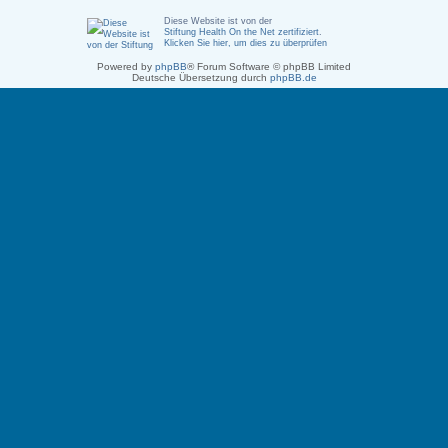
Diese Website ist von der
Stiftung Health On the Net zertifiziert
.
Klicken Sie hier, um dies zu überprüfen
Powered by
phpBB
® Forum Software © phpBB Limited
Deutsche Übersetzung durch
phpBB.de