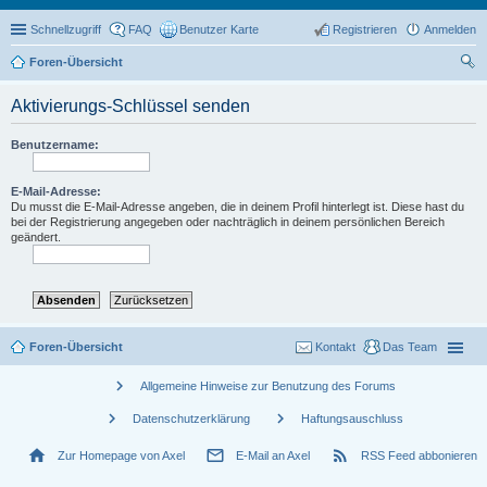
Schnellzugriff
FAQ
Benutzer Karte
Registrieren
Anmelden
Foren-Übersicht
uc
Aktivierungs-Schlüssel senden
he
Benutzername:
E-Mail-Adresse:
Du musst die E-Mail-Adresse angeben, die in deinem Profil hinterlegt ist. Diese hast du
bei der Registrierung angegeben oder nachträglich in deinem persönlichen Bereich
geändert.
Foren-Übersicht
Kontakt
Das Team
chevron_right
Allgemeine Hinweise zur Benutzung des Forums
chevron_right
chevron_right
Datenschutzerklärung
Haftungsauschluss
home
mail_outline
rss_feed
Zur Homepage von Axel
E-Mail an Axel
RSS Feed abbonieren