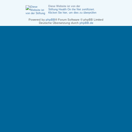
Diese Website ist von der
Stiftung Health On the Net zertifiziert
.
Klicken Sie hier, um dies zu überprüfen
Powered by
phpBB
® Forum Software © phpBB Limited
Deutsche Übersetzung durch
phpBB.de