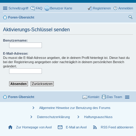
Schnellzugriff
FAQ
Benutzer Karte
Registrieren
Anmelden
Foren-Übersicht
uc
Aktivierungs-Schlüssel senden
he
Benutzername:
E-Mail-Adresse:
Du musst die E-Mail-Adresse angeben, die in deinem Profil hinterlegt ist. Diese hast du
bei der Registrierung angegeben oder nachträglich in deinem persönlichen Bereich
geändert.
Foren-Übersicht
Kontakt
Das Team
chevron_right
Allgemeine Hinweise zur Benutzung des Forums
chevron_right
chevron_right
Datenschutzerklärung
Haftungsauschluss
home
mail_outline
rss_feed
Zur Homepage von Axel
E-Mail an Axel
RSS Feed abbonieren