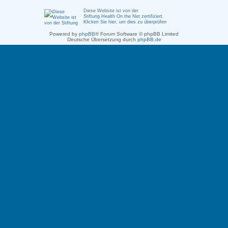
Diese Website ist von der
Stiftung Health On the Net zertifiziert
.
Klicken Sie hier, um dies zu überprüfen
Powered by
phpBB
® Forum Software © phpBB Limited
Deutsche Übersetzung durch
phpBB.de