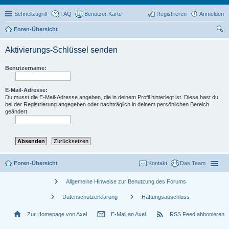
Schnellzugriff
FAQ
Benutzer Karte
Registrieren
Anmelden
Foren-Übersicht
uc
Aktivierungs-Schlüssel senden
he
Benutzername:
E-Mail-Adresse:
Du musst die E-Mail-Adresse angeben, die in deinem Profil hinterlegt ist. Diese hast du
bei der Registrierung angegeben oder nachträglich in deinem persönlichen Bereich
geändert.
Foren-Übersicht
Kontakt
Das Team
chevron_right
Allgemeine Hinweise zur Benutzung des Forums
chevron_right
chevron_right
Datenschutzerklärung
Haftungsauschluss
home
mail_outline
rss_feed
Zur Homepage von Axel
E-Mail an Axel
RSS Feed abbonieren