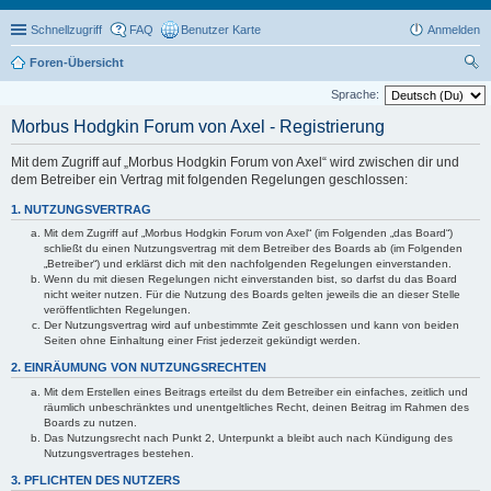
Schnellzugriff
FAQ
Benutzer Karte
Anmelden
Foren-Übersicht
uc
Sprache:
he
Morbus Hodgkin Forum von Axel - Registrierung
Mit dem Zugriff auf „Morbus Hodgkin Forum von Axel“ wird zwischen dir und
dem Betreiber ein Vertrag mit folgenden Regelungen geschlossen:
1. NUTZUNGSVERTRAG
Mit dem Zugriff auf „Morbus Hodgkin Forum von Axel“ (im Folgenden „das Board“)
schließt du einen Nutzungsvertrag mit dem Betreiber des Boards ab (im Folgenden
„Betreiber“) und erklärst dich mit den nachfolgenden Regelungen einverstanden.
Wenn du mit diesen Regelungen nicht einverstanden bist, so darfst du das Board
nicht weiter nutzen. Für die Nutzung des Boards gelten jeweils die an dieser Stelle
veröffentlichten Regelungen.
Der Nutzungsvertrag wird auf unbestimmte Zeit geschlossen und kann von beiden
Seiten ohne Einhaltung einer Frist jederzeit gekündigt werden.
2. EINRÄUMUNG VON NUTZUNGSRECHTEN
Mit dem Erstellen eines Beitrags erteilst du dem Betreiber ein einfaches, zeitlich und
räumlich unbeschränktes und unentgeltliches Recht, deinen Beitrag im Rahmen des
Boards zu nutzen.
Das Nutzungsrecht nach Punkt 2, Unterpunkt a bleibt auch nach Kündigung des
Nutzungsvertrages bestehen.
3. PFLICHTEN DES NUTZERS