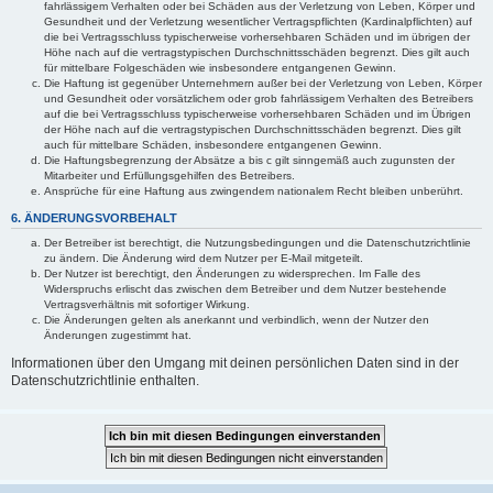
fahrlässigem Verhalten oder bei Schäden aus der Verletzung von Leben, Körper und
Gesundheit und der Verletzung wesentlicher Vertragspflichten (Kardinalpflichten) auf
die bei Vertragsschluss typischerweise vorhersehbaren Schäden und im übrigen der
Höhe nach auf die vertragstypischen Durchschnittsschäden begrenzt. Dies gilt auch
für mittelbare Folgeschäden wie insbesondere entgangenen Gewinn.
Die Haftung ist gegenüber Unternehmern außer bei der Verletzung von Leben, Körper
und Gesundheit oder vorsätzlichem oder grob fahrlässigem Verhalten des Betreibers
auf die bei Vertragsschluss typischerweise vorhersehbaren Schäden und im Übrigen
der Höhe nach auf die vertragstypischen Durchschnittsschäden begrenzt. Dies gilt
auch für mittelbare Schäden, insbesondere entgangenen Gewinn.
Die Haftungsbegrenzung der Absätze a bis c gilt sinngemäß auch zugunsten der
Mitarbeiter und Erfüllungsgehilfen des Betreibers.
Ansprüche für eine Haftung aus zwingendem nationalem Recht bleiben unberührt.
6. ÄNDERUNGSVORBEHALT
Der Betreiber ist berechtigt, die Nutzungsbedingungen und die Datenschutzrichtlinie
zu ändern. Die Änderung wird dem Nutzer per E-Mail mitgeteilt.
Der Nutzer ist berechtigt, den Änderungen zu widersprechen. Im Falle des
Widerspruchs erlischt das zwischen dem Betreiber und dem Nutzer bestehende
Vertragsverhältnis mit sofortiger Wirkung.
Die Änderungen gelten als anerkannt und verbindlich, wenn der Nutzer den
Änderungen zugestimmt hat.
Informationen über den Umgang mit deinen persönlichen Daten sind in der
Datenschutzrichtlinie enthalten.