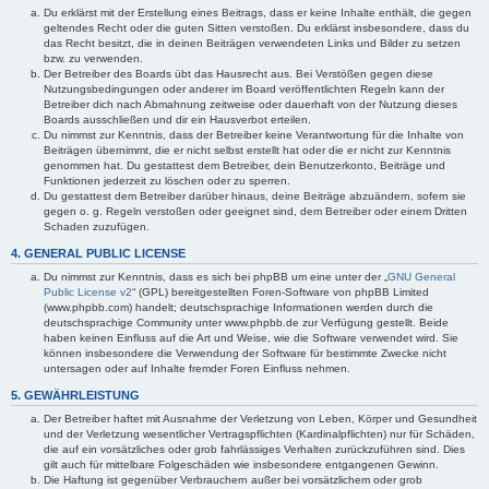
Du erklärst mit der Erstellung eines Beitrags, dass er keine Inhalte enthält, die gegen
geltendes Recht oder die guten Sitten verstoßen. Du erklärst insbesondere, dass du
das Recht besitzt, die in deinen Beiträgen verwendeten Links und Bilder zu setzen
bzw. zu verwenden.
Der Betreiber des Boards übt das Hausrecht aus. Bei Verstößen gegen diese
Nutzungsbedingungen oder anderer im Board veröffentlichten Regeln kann der
Betreiber dich nach Abmahnung zeitweise oder dauerhaft von der Nutzung dieses
Boards ausschließen und dir ein Hausverbot erteilen.
Du nimmst zur Kenntnis, dass der Betreiber keine Verantwortung für die Inhalte von
Beiträgen übernimmt, die er nicht selbst erstellt hat oder die er nicht zur Kenntnis
genommen hat. Du gestattest dem Betreiber, dein Benutzerkonto, Beiträge und
Funktionen jederzeit zu löschen oder zu sperren.
Du gestattest dem Betreiber darüber hinaus, deine Beiträge abzuändern, sofern sie
gegen o. g. Regeln verstoßen oder geeignet sind, dem Betreiber oder einem Dritten
Schaden zuzufügen.
4. GENERAL PUBLIC LICENSE
Du nimmst zur Kenntnis, dass es sich bei phpBB um eine unter der „
GNU General
Public License v2
“ (GPL) bereitgestellten Foren-Software von phpBB Limited
(www.phpbb.com) handelt; deutschsprachige Informationen werden durch die
deutschsprachige Community unter www.phpbb.de zur Verfügung gestellt. Beide
haben keinen Einfluss auf die Art und Weise, wie die Software verwendet wird. Sie
können insbesondere die Verwendung der Software für bestimmte Zwecke nicht
untersagen oder auf Inhalte fremder Foren Einfluss nehmen.
5. GEWÄHRLEISTUNG
Der Betreiber haftet mit Ausnahme der Verletzung von Leben, Körper und Gesundheit
und der Verletzung wesentlicher Vertragspflichten (Kardinalpflichten) nur für Schäden,
die auf ein vorsätzliches oder grob fahrlässiges Verhalten zurückzuführen sind. Dies
gilt auch für mittelbare Folgeschäden wie insbesondere entgangenen Gewinn.
Die Haftung ist gegenüber Verbrauchern außer bei vorsätzlichem oder grob