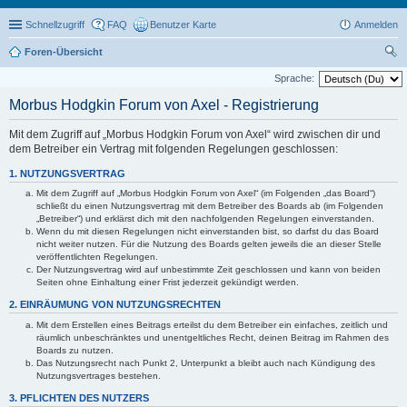
Schnellzugriff
FAQ
Benutzer Karte
Anmelden
Foren-Übersicht
uc
Sprache:
he
Morbus Hodgkin Forum von Axel - Registrierung
Mit dem Zugriff auf „Morbus Hodgkin Forum von Axel“ wird zwischen dir und
dem Betreiber ein Vertrag mit folgenden Regelungen geschlossen:
1. NUTZUNGSVERTRAG
Mit dem Zugriff auf „Morbus Hodgkin Forum von Axel“ (im Folgenden „das Board“)
schließt du einen Nutzungsvertrag mit dem Betreiber des Boards ab (im Folgenden
„Betreiber“) und erklärst dich mit den nachfolgenden Regelungen einverstanden.
Wenn du mit diesen Regelungen nicht einverstanden bist, so darfst du das Board
nicht weiter nutzen. Für die Nutzung des Boards gelten jeweils die an dieser Stelle
veröffentlichten Regelungen.
Der Nutzungsvertrag wird auf unbestimmte Zeit geschlossen und kann von beiden
Seiten ohne Einhaltung einer Frist jederzeit gekündigt werden.
2. EINRÄUMUNG VON NUTZUNGSRECHTEN
Mit dem Erstellen eines Beitrags erteilst du dem Betreiber ein einfaches, zeitlich und
räumlich unbeschränktes und unentgeltliches Recht, deinen Beitrag im Rahmen des
Boards zu nutzen.
Das Nutzungsrecht nach Punkt 2, Unterpunkt a bleibt auch nach Kündigung des
Nutzungsvertrages bestehen.
3. PFLICHTEN DES NUTZERS