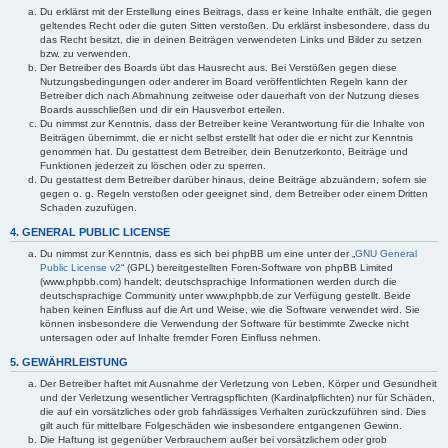
Du erklärst mit der Erstellung eines Beitrags, dass er keine Inhalte enthält, die gegen
geltendes Recht oder die guten Sitten verstoßen. Du erklärst insbesondere, dass du
das Recht besitzt, die in deinen Beiträgen verwendeten Links und Bilder zu setzen
bzw. zu verwenden.
Der Betreiber des Boards übt das Hausrecht aus. Bei Verstößen gegen diese
Nutzungsbedingungen oder anderer im Board veröffentlichten Regeln kann der
Betreiber dich nach Abmahnung zeitweise oder dauerhaft von der Nutzung dieses
Boards ausschließen und dir ein Hausverbot erteilen.
Du nimmst zur Kenntnis, dass der Betreiber keine Verantwortung für die Inhalte von
Beiträgen übernimmt, die er nicht selbst erstellt hat oder die er nicht zur Kenntnis
genommen hat. Du gestattest dem Betreiber, dein Benutzerkonto, Beiträge und
Funktionen jederzeit zu löschen oder zu sperren.
Du gestattest dem Betreiber darüber hinaus, deine Beiträge abzuändern, sofern sie
gegen o. g. Regeln verstoßen oder geeignet sind, dem Betreiber oder einem Dritten
Schaden zuzufügen.
4. GENERAL PUBLIC LICENSE
Du nimmst zur Kenntnis, dass es sich bei phpBB um eine unter der „
GNU General
Public License v2
“ (GPL) bereitgestellten Foren-Software von phpBB Limited
(www.phpbb.com) handelt; deutschsprachige Informationen werden durch die
deutschsprachige Community unter www.phpbb.de zur Verfügung gestellt. Beide
haben keinen Einfluss auf die Art und Weise, wie die Software verwendet wird. Sie
können insbesondere die Verwendung der Software für bestimmte Zwecke nicht
untersagen oder auf Inhalte fremder Foren Einfluss nehmen.
5. GEWÄHRLEISTUNG
Der Betreiber haftet mit Ausnahme der Verletzung von Leben, Körper und Gesundheit
und der Verletzung wesentlicher Vertragspflichten (Kardinalpflichten) nur für Schäden,
die auf ein vorsätzliches oder grob fahrlässiges Verhalten zurückzuführen sind. Dies
gilt auch für mittelbare Folgeschäden wie insbesondere entgangenen Gewinn.
Die Haftung ist gegenüber Verbrauchern außer bei vorsätzlichem oder grob