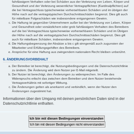
fahrlässigem Verhalten oder bei Schäden aus der Verletzung von Leben, Körper und
Gesundheit und der Verletzung wesentlicher Vertragspflichten (Kardinalpflichten) auf
die bei Vertragsschluss typischerweise vorhersehbaren Schäden und im übrigen der
Höhe nach auf die vertragstypischen Durchschnittsschäden begrenzt. Dies gilt auch
für mittelbare Folgeschäden wie insbesondere entgangenen Gewinn.
Die Haftung ist gegenüber Unternehmern außer bei der Verletzung von Leben, Körper
und Gesundheit oder vorsätzlichem oder grob fahrlässigem Verhalten des Betreibers
auf die bei Vertragsschluss typischerweise vorhersehbaren Schäden und im Übrigen
der Höhe nach auf die vertragstypischen Durchschnittsschäden begrenzt. Dies gilt
auch für mittelbare Schäden, insbesondere entgangenen Gewinn.
Die Haftungsbegrenzung der Absätze a bis c gilt sinngemäß auch zugunsten der
Mitarbeiter und Erfüllungsgehilfen des Betreibers.
Ansprüche für eine Haftung aus zwingendem nationalem Recht bleiben unberührt.
6. ÄNDERUNGSVORBEHALT
Der Betreiber ist berechtigt, die Nutzungsbedingungen und die Datenschutzrichtlinie
zu ändern. Die Änderung wird dem Nutzer per E-Mail mitgeteilt.
Der Nutzer ist berechtigt, den Änderungen zu widersprechen. Im Falle des
Widerspruchs erlischt das zwischen dem Betreiber und dem Nutzer bestehende
Vertragsverhältnis mit sofortiger Wirkung.
Die Änderungen gelten als anerkannt und verbindlich, wenn der Nutzer den
Änderungen zugestimmt hat.
Informationen über den Umgang mit deinen persönlichen Daten sind in der
Datenschutzrichtlinie enthalten.