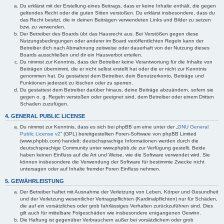
Du erklärst mit der Erstellung eines Beitrags, dass er keine Inhalte enthält, die gegen
geltendes Recht oder die guten Sitten verstoßen. Du erklärst insbesondere, dass du
das Recht besitzt, die in deinen Beiträgen verwendeten Links und Bilder zu setzen
bzw. zu verwenden.
Der Betreiber des Boards übt das Hausrecht aus. Bei Verstößen gegen diese
Nutzungsbedingungen oder anderer im Board veröffentlichten Regeln kann der
Betreiber dich nach Abmahnung zeitweise oder dauerhaft von der Nutzung dieses
Boards ausschließen und dir ein Hausverbot erteilen.
Du nimmst zur Kenntnis, dass der Betreiber keine Verantwortung für die Inhalte von
Beiträgen übernimmt, die er nicht selbst erstellt hat oder die er nicht zur Kenntnis
genommen hat. Du gestattest dem Betreiber, dein Benutzerkonto, Beiträge und
Funktionen jederzeit zu löschen oder zu sperren.
Du gestattest dem Betreiber darüber hinaus, deine Beiträge abzuändern, sofern sie
gegen o. g. Regeln verstoßen oder geeignet sind, dem Betreiber oder einem Dritten
Schaden zuzufügen.
4. GENERAL PUBLIC LICENSE
Du nimmst zur Kenntnis, dass es sich bei phpBB um eine unter der „
GNU General
Public License v2
“ (GPL) bereitgestellten Foren-Software von phpBB Limited
(www.phpbb.com) handelt; deutschsprachige Informationen werden durch die
deutschsprachige Community unter www.phpbb.de zur Verfügung gestellt. Beide
haben keinen Einfluss auf die Art und Weise, wie die Software verwendet wird. Sie
können insbesondere die Verwendung der Software für bestimmte Zwecke nicht
untersagen oder auf Inhalte fremder Foren Einfluss nehmen.
5. GEWÄHRLEISTUNG
Der Betreiber haftet mit Ausnahme der Verletzung von Leben, Körper und Gesundheit
und der Verletzung wesentlicher Vertragspflichten (Kardinalpflichten) nur für Schäden,
die auf ein vorsätzliches oder grob fahrlässiges Verhalten zurückzuführen sind. Dies
gilt auch für mittelbare Folgeschäden wie insbesondere entgangenen Gewinn.
Die Haftung ist gegenüber Verbrauchern außer bei vorsätzlichem oder grob