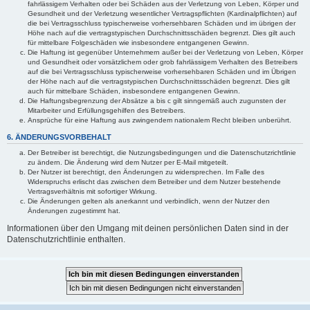
fahrlässigem Verhalten oder bei Schäden aus der Verletzung von Leben, Körper und
Gesundheit und der Verletzung wesentlicher Vertragspflichten (Kardinalpflichten) auf
die bei Vertragsschluss typischerweise vorhersehbaren Schäden und im übrigen der
Höhe nach auf die vertragstypischen Durchschnittsschäden begrenzt. Dies gilt auch
für mittelbare Folgeschäden wie insbesondere entgangenen Gewinn.
Die Haftung ist gegenüber Unternehmern außer bei der Verletzung von Leben, Körper
und Gesundheit oder vorsätzlichem oder grob fahrlässigem Verhalten des Betreibers
auf die bei Vertragsschluss typischerweise vorhersehbaren Schäden und im Übrigen
der Höhe nach auf die vertragstypischen Durchschnittsschäden begrenzt. Dies gilt
auch für mittelbare Schäden, insbesondere entgangenen Gewinn.
Die Haftungsbegrenzung der Absätze a bis c gilt sinngemäß auch zugunsten der
Mitarbeiter und Erfüllungsgehilfen des Betreibers.
Ansprüche für eine Haftung aus zwingendem nationalem Recht bleiben unberührt.
6. ÄNDERUNGSVORBEHALT
Der Betreiber ist berechtigt, die Nutzungsbedingungen und die Datenschutzrichtlinie
zu ändern. Die Änderung wird dem Nutzer per E-Mail mitgeteilt.
Der Nutzer ist berechtigt, den Änderungen zu widersprechen. Im Falle des
Widerspruchs erlischt das zwischen dem Betreiber und dem Nutzer bestehende
Vertragsverhältnis mit sofortiger Wirkung.
Die Änderungen gelten als anerkannt und verbindlich, wenn der Nutzer den
Änderungen zugestimmt hat.
Informationen über den Umgang mit deinen persönlichen Daten sind in der
Datenschutzrichtlinie enthalten.