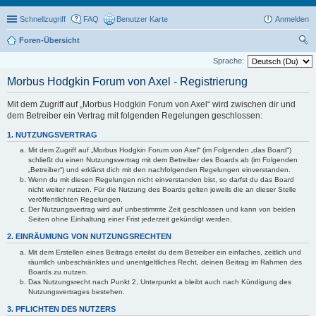
Schnellzugriff
FAQ
Benutzer Karte
Anmelden
Foren-Übersicht
uc
Sprache:
he
Morbus Hodgkin Forum von Axel - Registrierung
Mit dem Zugriff auf „Morbus Hodgkin Forum von Axel“ wird zwischen dir und
dem Betreiber ein Vertrag mit folgenden Regelungen geschlossen:
1. NUTZUNGSVERTRAG
Mit dem Zugriff auf „Morbus Hodgkin Forum von Axel“ (im Folgenden „das Board“)
schließt du einen Nutzungsvertrag mit dem Betreiber des Boards ab (im Folgenden
„Betreiber“) und erklärst dich mit den nachfolgenden Regelungen einverstanden.
Wenn du mit diesen Regelungen nicht einverstanden bist, so darfst du das Board
nicht weiter nutzen. Für die Nutzung des Boards gelten jeweils die an dieser Stelle
veröffentlichten Regelungen.
Der Nutzungsvertrag wird auf unbestimmte Zeit geschlossen und kann von beiden
Seiten ohne Einhaltung einer Frist jederzeit gekündigt werden.
2. EINRÄUMUNG VON NUTZUNGSRECHTEN
Mit dem Erstellen eines Beitrags erteilst du dem Betreiber ein einfaches, zeitlich und
räumlich unbeschränktes und unentgeltliches Recht, deinen Beitrag im Rahmen des
Boards zu nutzen.
Das Nutzungsrecht nach Punkt 2, Unterpunkt a bleibt auch nach Kündigung des
Nutzungsvertrages bestehen.
3. PFLICHTEN DES NUTZERS