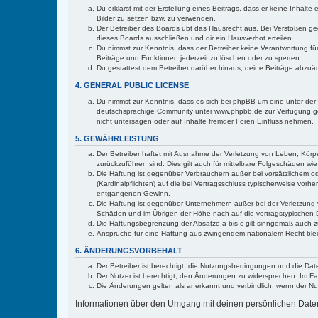
Du erklärst mit der Erstellung eines Beitrags, dass er keine Inhalt
Bilder zu setzen bzw. zu verwenden.
Der Betreiber des Boards übt das Hausrecht aus. Bei Verstößen g
dieses Boards ausschließen und dir ein Hausverbot erteilen.
Du nimmst zur Kenntnis, dass der Betreiber keine Verantwortung für 
Beiträge und Funktionen jederzeit zu löschen oder zu sperren.
Du gestattest dem Betreiber darüber hinaus, deine Beiträge abzuä
4. GENERAL PUBLIC LICENSE
Du nimmst zur Kenntnis, dass es sich bei phpBB um eine unter der 
deutschsprachige Community unter www.phpbb.de zur Verfügung gest
nicht untersagen oder auf Inhalte fremder Foren Einfluss nehmen.
5. GEWÄHRLEISTUNG
Der Betreiber haftet mit Ausnahme der Verletzung von Leben, Körper
zurückzuführen sind. Dies gilt auch für mittelbare Folgeschäden 
Die Haftung ist gegenüber Verbrauchern außer bei vorsätzlichem o
(Kardinalpflichten) auf die bei Vertragsschluss typischerweise vo
entgangenen Gewinn.
Die Haftung ist gegenüber Unternehmern außer bei der Verletzung 
Schäden und im Übrigen der Höhe nach auf die vertragstypischen 
Die Haftungsbegrenzung der Absätze a bis c gilt sinngemäß auch zu
Ansprüche für eine Haftung aus zwingendem nationalem Recht blei
6. ÄNDERUNGSVORBEHALT
Der Betreiber ist berechtigt, die Nutzungsbedingungen und die Date
Der Nutzer ist berechtigt, den Änderungen zu widersprechen. Im Fa
Die Änderungen gelten als anerkannt und verbindlich, wenn der N
Informationen über den Umgang mit deinen persönlichen Daten s