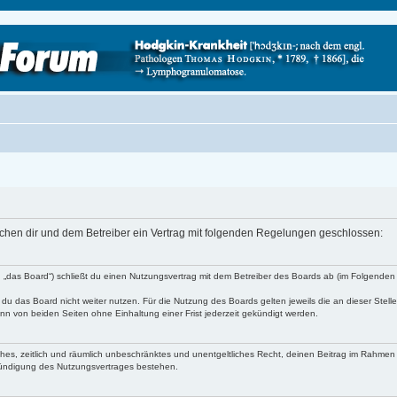
schen dir und dem Betreiber ein Vertrag mit folgenden Regelungen geschlossen:
 „das Board“) schließt du einen Nutzungsvertrag mit dem Betreiber des Boards ab (im Folgenden 
du das Board nicht weiter nutzen. Für die Nutzung des Boards gelten jeweils die an dieser Stell
n von beiden Seiten ohne Einhaltung einer Frist jederzeit gekündigt werden.
faches, zeitlich und räumlich unbeschränktes und unentgeltliches Recht, deinen Beitrag im Rahme
Kündigung des Nutzungsvertrages bestehen.