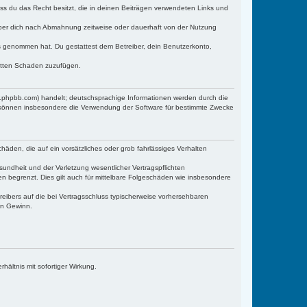
dass du das Recht besitzt, die in deinen Beiträgen verwendeten Links und
iber dich nach Abmahnung zeitweise oder dauerhaft von der Nutzung
tnis genommen hat. Du gestattest dem Betreiber, dein Benutzerkonto,
ritten Schaden zuzufügen.
w.phpbb.com) handelt; deutschsprachige Informationen werden durch die
e können insbesondere die Verwendung der Software für bestimmte Zwecke
häden, die auf ein vorsätzliches oder grob fahrlässiges Verhalten
undheit und der Verletzung wesentlicher Vertragspflichten
n begrenzt. Dies gilt auch für mittelbare Folgeschäden wie insbesondere
eibers auf die bei Vertragsschluss typischerweise vorhersehbaren
en Gewinn.
ältnis mit sofortiger Wirkung.