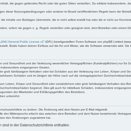
e enthält, die gegen geltendes Recht oder die guten Sitten verstoßen. Du erklärst insbesondere, 
egen diese Nutzungsbedingungen oder anderer im Board veröffentlichten Regeln kann der Betre
die Inhalte von Beiträgen übernimmt, die er nicht selbst erstellt hat oder die er nicht zur Kenn
ndern, sofern sie gegen o. g. Regeln verstoßen oder geeignet sind, dem Betreiber oder einem D
„
GNU General Public License v2
“ (GPL) bereitgestellten Foren-Software von phpBB Limited (ww
ellt. Beide haben keinen Einfluss auf die Art und Weise, wie die Software verwendet wird. Si
 und Gesundheit und der Verletzung wesentlicher Vertragspflichten (Kardinalpflichten) nur für Sc
wie insbesondere entgangenen Gewinn.
der grob fahrlässigem Verhalten oder bei Schäden aus der Verletzung von Leben, Körper und Ges
rhersehbaren Schäden und im übrigen der Höhe nach auf die vertragstypischen Durchschnittsschäde
von Leben, Körper und Gesundheit oder vorsätzlichem oder grob fahrlässigem Verhalten des Betr
Durchschnittsschäden begrenzt. Dies gilt auch für mittelbare Schäden, insbesondere entgangen
gunsten der Mitarbeiter und Erfüllungsgehilfen des Betreibers.
ben unberührt.
nschutzrichtlinie zu ändern. Die Änderung wird dem Nutzer per E-Mail mitgeteilt.
lle des Widerspruchs erlischt das zwischen dem Betreiber und dem Nutzer bestehende Vertragsverh
utzer den Änderungen zugestimmt hat.
ind in der Datenschutzrichtlinie enthalten.