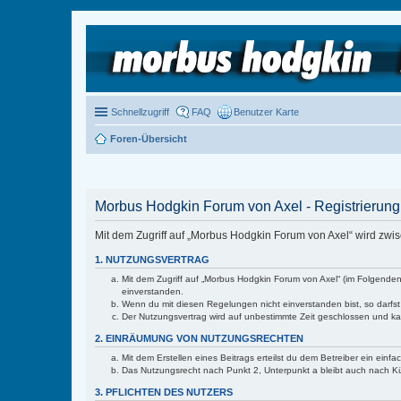
Schnellzugriff
FAQ
Benutzer Karte
Foren-Übersicht
Morbus Hodgkin Forum von Axel - Registrierung
Mit dem Zugriff auf „Morbus Hodgkin Forum von Axel“ wird zwi
1. NUTZUNGSVERTRAG
Mit dem Zugriff auf „Morbus Hodgkin Forum von Axel“ (im Folgenden
einverstanden.
Wenn du mit diesen Regelungen nicht einverstanden bist, so darfst 
Der Nutzungsvertrag wird auf unbestimmte Zeit geschlossen und kan
2. EINRÄUMUNG VON NUTZUNGSRECHTEN
Mit dem Erstellen eines Beitrags erteilst du dem Betreiber ein ein
Das Nutzungsrecht nach Punkt 2, Unterpunkt a bleibt auch nach 
3. PFLICHTEN DES NUTZERS