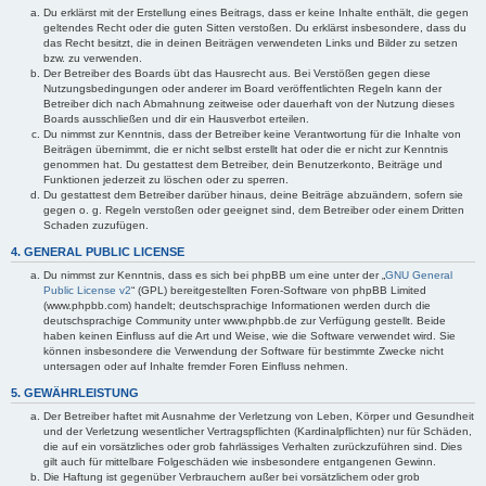
Du erklärst mit der Erstellung eines Beitrags, dass er keine Inhalte enthält, die gegen
geltendes Recht oder die guten Sitten verstoßen. Du erklärst insbesondere, dass du
das Recht besitzt, die in deinen Beiträgen verwendeten Links und Bilder zu setzen
bzw. zu verwenden.
Der Betreiber des Boards übt das Hausrecht aus. Bei Verstößen gegen diese
Nutzungsbedingungen oder anderer im Board veröffentlichten Regeln kann der
Betreiber dich nach Abmahnung zeitweise oder dauerhaft von der Nutzung dieses
Boards ausschließen und dir ein Hausverbot erteilen.
Du nimmst zur Kenntnis, dass der Betreiber keine Verantwortung für die Inhalte von
Beiträgen übernimmt, die er nicht selbst erstellt hat oder die er nicht zur Kenntnis
genommen hat. Du gestattest dem Betreiber, dein Benutzerkonto, Beiträge und
Funktionen jederzeit zu löschen oder zu sperren.
Du gestattest dem Betreiber darüber hinaus, deine Beiträge abzuändern, sofern sie
gegen o. g. Regeln verstoßen oder geeignet sind, dem Betreiber oder einem Dritten
Schaden zuzufügen.
4. GENERAL PUBLIC LICENSE
Du nimmst zur Kenntnis, dass es sich bei phpBB um eine unter der „
GNU General
Public License v2
“ (GPL) bereitgestellten Foren-Software von phpBB Limited
(www.phpbb.com) handelt; deutschsprachige Informationen werden durch die
deutschsprachige Community unter www.phpbb.de zur Verfügung gestellt. Beide
haben keinen Einfluss auf die Art und Weise, wie die Software verwendet wird. Sie
können insbesondere die Verwendung der Software für bestimmte Zwecke nicht
untersagen oder auf Inhalte fremder Foren Einfluss nehmen.
5. GEWÄHRLEISTUNG
Der Betreiber haftet mit Ausnahme der Verletzung von Leben, Körper und Gesundheit
und der Verletzung wesentlicher Vertragspflichten (Kardinalpflichten) nur für Schäden,
die auf ein vorsätzliches oder grob fahrlässiges Verhalten zurückzuführen sind. Dies
gilt auch für mittelbare Folgeschäden wie insbesondere entgangenen Gewinn.
Die Haftung ist gegenüber Verbrauchern außer bei vorsätzlichem oder grob