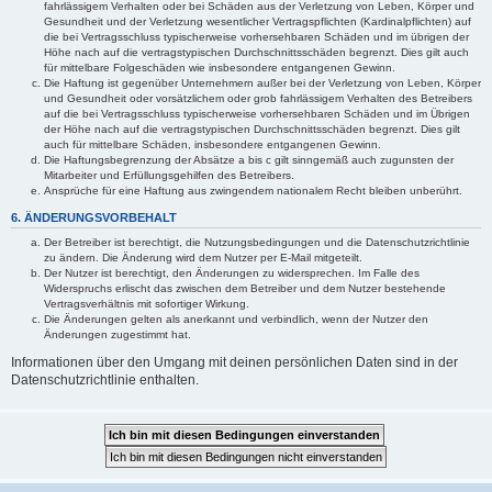
fahrlässigem Verhalten oder bei Schäden aus der Verletzung von Leben, Körper und
Gesundheit und der Verletzung wesentlicher Vertragspflichten (Kardinalpflichten) auf
die bei Vertragsschluss typischerweise vorhersehbaren Schäden und im übrigen der
Höhe nach auf die vertragstypischen Durchschnittsschäden begrenzt. Dies gilt auch
für mittelbare Folgeschäden wie insbesondere entgangenen Gewinn.
Die Haftung ist gegenüber Unternehmern außer bei der Verletzung von Leben, Körper
und Gesundheit oder vorsätzlichem oder grob fahrlässigem Verhalten des Betreibers
auf die bei Vertragsschluss typischerweise vorhersehbaren Schäden und im Übrigen
der Höhe nach auf die vertragstypischen Durchschnittsschäden begrenzt. Dies gilt
auch für mittelbare Schäden, insbesondere entgangenen Gewinn.
Die Haftungsbegrenzung der Absätze a bis c gilt sinngemäß auch zugunsten der
Mitarbeiter und Erfüllungsgehilfen des Betreibers.
Ansprüche für eine Haftung aus zwingendem nationalem Recht bleiben unberührt.
6. ÄNDERUNGSVORBEHALT
Der Betreiber ist berechtigt, die Nutzungsbedingungen und die Datenschutzrichtlinie
zu ändern. Die Änderung wird dem Nutzer per E-Mail mitgeteilt.
Der Nutzer ist berechtigt, den Änderungen zu widersprechen. Im Falle des
Widerspruchs erlischt das zwischen dem Betreiber und dem Nutzer bestehende
Vertragsverhältnis mit sofortiger Wirkung.
Die Änderungen gelten als anerkannt und verbindlich, wenn der Nutzer den
Änderungen zugestimmt hat.
Informationen über den Umgang mit deinen persönlichen Daten sind in der
Datenschutzrichtlinie enthalten.