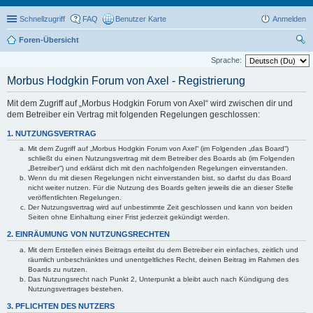
Schnellzugriff
FAQ
Benutzer Karte
Anmelden
Foren-Übersicht
uc
Sprache:
he
Morbus Hodgkin Forum von Axel - Registrierung
Mit dem Zugriff auf „Morbus Hodgkin Forum von Axel“ wird zwischen dir und
dem Betreiber ein Vertrag mit folgenden Regelungen geschlossen:
1. NUTZUNGSVERTRAG
Mit dem Zugriff auf „Morbus Hodgkin Forum von Axel“ (im Folgenden „das Board“)
schließt du einen Nutzungsvertrag mit dem Betreiber des Boards ab (im Folgenden
„Betreiber“) und erklärst dich mit den nachfolgenden Regelungen einverstanden.
Wenn du mit diesen Regelungen nicht einverstanden bist, so darfst du das Board
nicht weiter nutzen. Für die Nutzung des Boards gelten jeweils die an dieser Stelle
veröffentlichten Regelungen.
Der Nutzungsvertrag wird auf unbestimmte Zeit geschlossen und kann von beiden
Seiten ohne Einhaltung einer Frist jederzeit gekündigt werden.
2. EINRÄUMUNG VON NUTZUNGSRECHTEN
Mit dem Erstellen eines Beitrags erteilst du dem Betreiber ein einfaches, zeitlich und
räumlich unbeschränktes und unentgeltliches Recht, deinen Beitrag im Rahmen des
Boards zu nutzen.
Das Nutzungsrecht nach Punkt 2, Unterpunkt a bleibt auch nach Kündigung des
Nutzungsvertrages bestehen.
3. PFLICHTEN DES NUTZERS