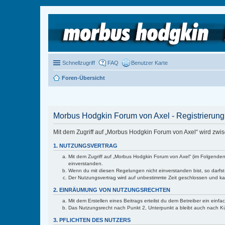
Schnellzugriff
FAQ
Benutzer Karte
Foren-Übersicht
Morbus Hodgkin Forum von Axel - Registrierung
Mit dem Zugriff auf „Morbus Hodgkin Forum von Axel“ wird zwi
1. NUTZUNGSVERTRAG
Mit dem Zugriff auf „Morbus Hodgkin Forum von Axel“ (im Folgenden
einverstanden.
Wenn du mit diesen Regelungen nicht einverstanden bist, so darfst 
Der Nutzungsvertrag wird auf unbestimmte Zeit geschlossen und kan
2. EINRÄUMUNG VON NUTZUNGSRECHTEN
Mit dem Erstellen eines Beitrags erteilst du dem Betreiber ein ein
Das Nutzungsrecht nach Punkt 2, Unterpunkt a bleibt auch nach 
3. PFLICHTEN DES NUTZERS