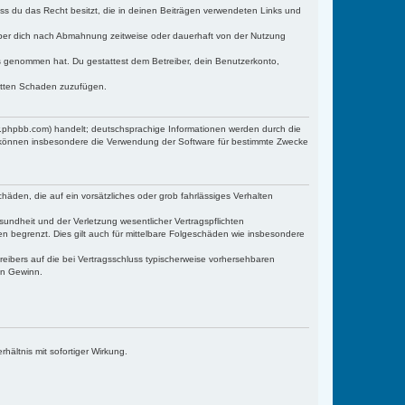
dass du das Recht besitzt, die in deinen Beiträgen verwendeten Links und
iber dich nach Abmahnung zeitweise oder dauerhaft von der Nutzung
tnis genommen hat. Du gestattest dem Betreiber, dein Benutzerkonto,
ritten Schaden zuzufügen.
w.phpbb.com) handelt; deutschsprachige Informationen werden durch die
e können insbesondere die Verwendung der Software für bestimmte Zwecke
häden, die auf ein vorsätzliches oder grob fahrlässiges Verhalten
undheit und der Verletzung wesentlicher Vertragspflichten
n begrenzt. Dies gilt auch für mittelbare Folgeschäden wie insbesondere
eibers auf die bei Vertragsschluss typischerweise vorhersehbaren
en Gewinn.
ältnis mit sofortiger Wirkung.