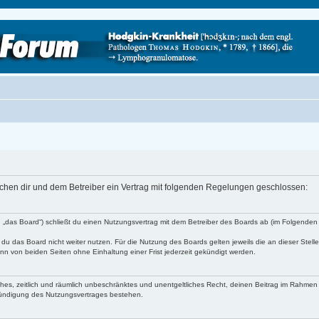
schen dir und dem Betreiber ein Vertrag mit folgenden Regelungen geschlossen:
 „das Board“) schließt du einen Nutzungsvertrag mit dem Betreiber des Boards ab (im Folgenden 
du das Board nicht weiter nutzen. Für die Nutzung des Boards gelten jeweils die an dieser Stell
n von beiden Seiten ohne Einhaltung einer Frist jederzeit gekündigt werden.
faches, zeitlich und räumlich unbeschränktes und unentgeltliches Recht, deinen Beitrag im Rahme
Kündigung des Nutzungsvertrages bestehen.