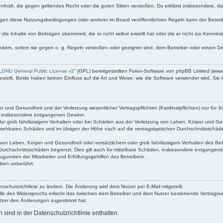
e enthält, die gegen geltendes Recht oder die guten Sitten verstoßen. Du erklärst insbesondere, 
egen diese Nutzungsbedingungen oder anderer im Board veröffentlichten Regeln kann der Betre
die Inhalte von Beiträgen übernimmt, die er nicht selbst erstellt hat oder die er nicht zur Kenn
ndern, sofern sie gegen o. g. Regeln verstoßen oder geeignet sind, dem Betreiber oder einem D
„
GNU General Public License v2
“ (GPL) bereitgestellten Foren-Software von phpBB Limited (ww
ellt. Beide haben keinen Einfluss auf die Art und Weise, wie die Software verwendet wird. Si
 und Gesundheit und der Verletzung wesentlicher Vertragspflichten (Kardinalpflichten) nur für Sc
wie insbesondere entgangenen Gewinn.
der grob fahrlässigem Verhalten oder bei Schäden aus der Verletzung von Leben, Körper und Ges
rhersehbaren Schäden und im übrigen der Höhe nach auf die vertragstypischen Durchschnittsschäde
von Leben, Körper und Gesundheit oder vorsätzlichem oder grob fahrlässigem Verhalten des Betr
Durchschnittsschäden begrenzt. Dies gilt auch für mittelbare Schäden, insbesondere entgangen
gunsten der Mitarbeiter und Erfüllungsgehilfen des Betreibers.
ben unberührt.
nschutzrichtlinie zu ändern. Die Änderung wird dem Nutzer per E-Mail mitgeteilt.
lle des Widerspruchs erlischt das zwischen dem Betreiber und dem Nutzer bestehende Vertragsverh
utzer den Änderungen zugestimmt hat.
ind in der Datenschutzrichtlinie enthalten.