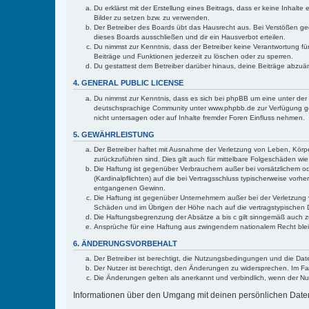
Du erklärst mit der Erstellung eines Beitrags, dass er keine Inhalt
Bilder zu setzen bzw. zu verwenden.
Der Betreiber des Boards übt das Hausrecht aus. Bei Verstößen g
dieses Boards ausschließen und dir ein Hausverbot erteilen.
Du nimmst zur Kenntnis, dass der Betreiber keine Verantwortung für 
Beiträge und Funktionen jederzeit zu löschen oder zu sperren.
Du gestattest dem Betreiber darüber hinaus, deine Beiträge abzuä
4. GENERAL PUBLIC LICENSE
Du nimmst zur Kenntnis, dass es sich bei phpBB um eine unter der 
deutschsprachige Community unter www.phpbb.de zur Verfügung gest
nicht untersagen oder auf Inhalte fremder Foren Einfluss nehmen.
5. GEWÄHRLEISTUNG
Der Betreiber haftet mit Ausnahme der Verletzung von Leben, Körper
zurückzuführen sind. Dies gilt auch für mittelbare Folgeschäden 
Die Haftung ist gegenüber Verbrauchern außer bei vorsätzlichem o
(Kardinalpflichten) auf die bei Vertragsschluss typischerweise vo
entgangenen Gewinn.
Die Haftung ist gegenüber Unternehmern außer bei der Verletzung 
Schäden und im Übrigen der Höhe nach auf die vertragstypischen 
Die Haftungsbegrenzung der Absätze a bis c gilt sinngemäß auch zu
Ansprüche für eine Haftung aus zwingendem nationalem Recht blei
6. ÄNDERUNGSVORBEHALT
Der Betreiber ist berechtigt, die Nutzungsbedingungen und die Date
Der Nutzer ist berechtigt, den Änderungen zu widersprechen. Im Fa
Die Änderungen gelten als anerkannt und verbindlich, wenn der N
Informationen über den Umgang mit deinen persönlichen Daten s