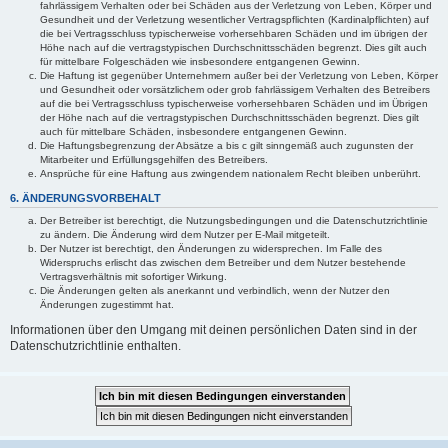
fahrlässigem Verhalten oder bei Schäden aus der Verletzung von Leben, Körper und
Gesundheit und der Verletzung wesentlicher Vertragspflichten (Kardinalpflichten) auf
die bei Vertragsschluss typischerweise vorhersehbaren Schäden und im übrigen der
Höhe nach auf die vertragstypischen Durchschnittsschäden begrenzt. Dies gilt auch
für mittelbare Folgeschäden wie insbesondere entgangenen Gewinn.
Die Haftung ist gegenüber Unternehmern außer bei der Verletzung von Leben, Körper
und Gesundheit oder vorsätzlichem oder grob fahrlässigem Verhalten des Betreibers
auf die bei Vertragsschluss typischerweise vorhersehbaren Schäden und im Übrigen
der Höhe nach auf die vertragstypischen Durchschnittsschäden begrenzt. Dies gilt
auch für mittelbare Schäden, insbesondere entgangenen Gewinn.
Die Haftungsbegrenzung der Absätze a bis c gilt sinngemäß auch zugunsten der
Mitarbeiter und Erfüllungsgehilfen des Betreibers.
Ansprüche für eine Haftung aus zwingendem nationalem Recht bleiben unberührt.
6. ÄNDERUNGSVORBEHALT
Der Betreiber ist berechtigt, die Nutzungsbedingungen und die Datenschutzrichtlinie
zu ändern. Die Änderung wird dem Nutzer per E-Mail mitgeteilt.
Der Nutzer ist berechtigt, den Änderungen zu widersprechen. Im Falle des
Widerspruchs erlischt das zwischen dem Betreiber und dem Nutzer bestehende
Vertragsverhältnis mit sofortiger Wirkung.
Die Änderungen gelten als anerkannt und verbindlich, wenn der Nutzer den
Änderungen zugestimmt hat.
Informationen über den Umgang mit deinen persönlichen Daten sind in der
Datenschutzrichtlinie enthalten.