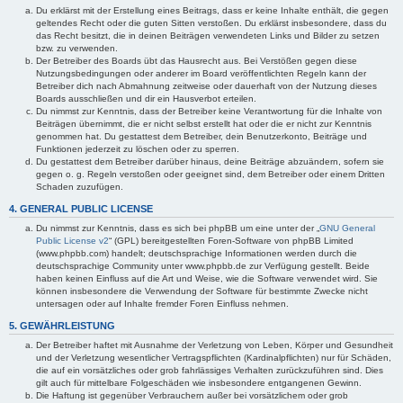
Du erklärst mit der Erstellung eines Beitrags, dass er keine Inhalte enthält, die gegen
geltendes Recht oder die guten Sitten verstoßen. Du erklärst insbesondere, dass du
das Recht besitzt, die in deinen Beiträgen verwendeten Links und Bilder zu setzen
bzw. zu verwenden.
Der Betreiber des Boards übt das Hausrecht aus. Bei Verstößen gegen diese
Nutzungsbedingungen oder anderer im Board veröffentlichten Regeln kann der
Betreiber dich nach Abmahnung zeitweise oder dauerhaft von der Nutzung dieses
Boards ausschließen und dir ein Hausverbot erteilen.
Du nimmst zur Kenntnis, dass der Betreiber keine Verantwortung für die Inhalte von
Beiträgen übernimmt, die er nicht selbst erstellt hat oder die er nicht zur Kenntnis
genommen hat. Du gestattest dem Betreiber, dein Benutzerkonto, Beiträge und
Funktionen jederzeit zu löschen oder zu sperren.
Du gestattest dem Betreiber darüber hinaus, deine Beiträge abzuändern, sofern sie
gegen o. g. Regeln verstoßen oder geeignet sind, dem Betreiber oder einem Dritten
Schaden zuzufügen.
4. GENERAL PUBLIC LICENSE
Du nimmst zur Kenntnis, dass es sich bei phpBB um eine unter der „
GNU General
Public License v2
“ (GPL) bereitgestellten Foren-Software von phpBB Limited
(www.phpbb.com) handelt; deutschsprachige Informationen werden durch die
deutschsprachige Community unter www.phpbb.de zur Verfügung gestellt. Beide
haben keinen Einfluss auf die Art und Weise, wie die Software verwendet wird. Sie
können insbesondere die Verwendung der Software für bestimmte Zwecke nicht
untersagen oder auf Inhalte fremder Foren Einfluss nehmen.
5. GEWÄHRLEISTUNG
Der Betreiber haftet mit Ausnahme der Verletzung von Leben, Körper und Gesundheit
und der Verletzung wesentlicher Vertragspflichten (Kardinalpflichten) nur für Schäden,
die auf ein vorsätzliches oder grob fahrlässiges Verhalten zurückzuführen sind. Dies
gilt auch für mittelbare Folgeschäden wie insbesondere entgangenen Gewinn.
Die Haftung ist gegenüber Verbrauchern außer bei vorsätzlichem oder grob