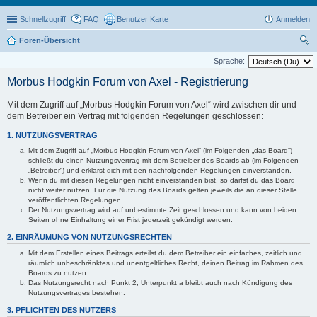
Schnellzugriff
FAQ
Benutzer Karte
Anmelden
Foren-Übersicht
uc
Sprache:
he
Morbus Hodgkin Forum von Axel - Registrierung
Mit dem Zugriff auf „Morbus Hodgkin Forum von Axel“ wird zwischen dir und
dem Betreiber ein Vertrag mit folgenden Regelungen geschlossen:
1. NUTZUNGSVERTRAG
Mit dem Zugriff auf „Morbus Hodgkin Forum von Axel“ (im Folgenden „das Board“)
schließt du einen Nutzungsvertrag mit dem Betreiber des Boards ab (im Folgenden
„Betreiber“) und erklärst dich mit den nachfolgenden Regelungen einverstanden.
Wenn du mit diesen Regelungen nicht einverstanden bist, so darfst du das Board
nicht weiter nutzen. Für die Nutzung des Boards gelten jeweils die an dieser Stelle
veröffentlichten Regelungen.
Der Nutzungsvertrag wird auf unbestimmte Zeit geschlossen und kann von beiden
Seiten ohne Einhaltung einer Frist jederzeit gekündigt werden.
2. EINRÄUMUNG VON NUTZUNGSRECHTEN
Mit dem Erstellen eines Beitrags erteilst du dem Betreiber ein einfaches, zeitlich und
räumlich unbeschränktes und unentgeltliches Recht, deinen Beitrag im Rahmen des
Boards zu nutzen.
Das Nutzungsrecht nach Punkt 2, Unterpunkt a bleibt auch nach Kündigung des
Nutzungsvertrages bestehen.
3. PFLICHTEN DES NUTZERS