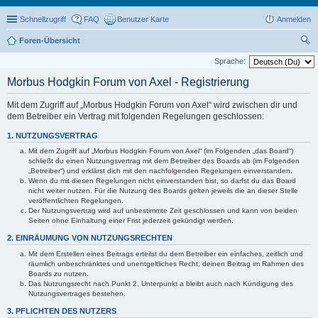
Schnellzugriff
FAQ
Benutzer Karte
Anmelden
Foren-Übersicht
uc
Sprache:
he
Morbus Hodgkin Forum von Axel - Registrierung
Mit dem Zugriff auf „Morbus Hodgkin Forum von Axel“ wird zwischen dir und
dem Betreiber ein Vertrag mit folgenden Regelungen geschlossen:
1. NUTZUNGSVERTRAG
Mit dem Zugriff auf „Morbus Hodgkin Forum von Axel“ (im Folgenden „das Board“)
schließt du einen Nutzungsvertrag mit dem Betreiber des Boards ab (im Folgenden
„Betreiber“) und erklärst dich mit den nachfolgenden Regelungen einverstanden.
Wenn du mit diesen Regelungen nicht einverstanden bist, so darfst du das Board
nicht weiter nutzen. Für die Nutzung des Boards gelten jeweils die an dieser Stelle
veröffentlichten Regelungen.
Der Nutzungsvertrag wird auf unbestimmte Zeit geschlossen und kann von beiden
Seiten ohne Einhaltung einer Frist jederzeit gekündigt werden.
2. EINRÄUMUNG VON NUTZUNGSRECHTEN
Mit dem Erstellen eines Beitrags erteilst du dem Betreiber ein einfaches, zeitlich und
räumlich unbeschränktes und unentgeltliches Recht, deinen Beitrag im Rahmen des
Boards zu nutzen.
Das Nutzungsrecht nach Punkt 2, Unterpunkt a bleibt auch nach Kündigung des
Nutzungsvertrages bestehen.
3. PFLICHTEN DES NUTZERS