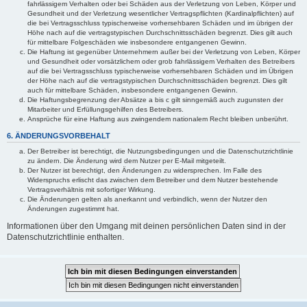
fahrlässigem Verhalten oder bei Schäden aus der Verletzung von Leben, Körper und
Gesundheit und der Verletzung wesentlicher Vertragspflichten (Kardinalpflichten) auf
die bei Vertragsschluss typischerweise vorhersehbaren Schäden und im übrigen der
Höhe nach auf die vertragstypischen Durchschnittsschäden begrenzt. Dies gilt auch
für mittelbare Folgeschäden wie insbesondere entgangenen Gewinn.
Die Haftung ist gegenüber Unternehmern außer bei der Verletzung von Leben, Körper
und Gesundheit oder vorsätzlichem oder grob fahrlässigem Verhalten des Betreibers
auf die bei Vertragsschluss typischerweise vorhersehbaren Schäden und im Übrigen
der Höhe nach auf die vertragstypischen Durchschnittsschäden begrenzt. Dies gilt
auch für mittelbare Schäden, insbesondere entgangenen Gewinn.
Die Haftungsbegrenzung der Absätze a bis c gilt sinngemäß auch zugunsten der
Mitarbeiter und Erfüllungsgehilfen des Betreibers.
Ansprüche für eine Haftung aus zwingendem nationalem Recht bleiben unberührt.
6. ÄNDERUNGSVORBEHALT
Der Betreiber ist berechtigt, die Nutzungsbedingungen und die Datenschutzrichtlinie
zu ändern. Die Änderung wird dem Nutzer per E-Mail mitgeteilt.
Der Nutzer ist berechtigt, den Änderungen zu widersprechen. Im Falle des
Widerspruchs erlischt das zwischen dem Betreiber und dem Nutzer bestehende
Vertragsverhältnis mit sofortiger Wirkung.
Die Änderungen gelten als anerkannt und verbindlich, wenn der Nutzer den
Änderungen zugestimmt hat.
Informationen über den Umgang mit deinen persönlichen Daten sind in der
Datenschutzrichtlinie enthalten.