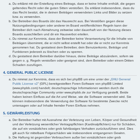
Du erklärst mit der Erstellung eines Beitrags, dass er keine Inhalte enthält, die gegen
geltendes Recht oder die guten Sitten verstoßen. Du erklärst insbesondere, dass du
das Recht besitzt, die in deinen Beiträgen verwendeten Links und Bilder zu setzen
bzw. zu verwenden.
Der Betreiber des Boards übt das Hausrecht aus. Bei Verstößen gegen diese
Nutzungsbedingungen oder anderer im Board veröffentlichten Regeln kann der
Betreiber dich nach Abmahnung zeitweise oder dauerhaft von der Nutzung dieses
Boards ausschließen und dir ein Hausverbot erteilen.
Du nimmst zur Kenntnis, dass der Betreiber keine Verantwortung für die Inhalte von
Beiträgen übernimmt, die er nicht selbst erstellt hat oder die er nicht zur Kenntnis
genommen hat. Du gestattest dem Betreiber, dein Benutzerkonto, Beiträge und
Funktionen jederzeit zu löschen oder zu sperren.
Du gestattest dem Betreiber darüber hinaus, deine Beiträge abzuändern, sofern sie
gegen o. g. Regeln verstoßen oder geeignet sind, dem Betreiber oder einem Dritten
Schaden zuzufügen.
4. GENERAL PUBLIC LICENSE
Du nimmst zur Kenntnis, dass es sich bei phpBB um eine unter der „
GNU General
Public License v2
“ (GPL) bereitgestellten Foren-Software von phpBB Limited
(www.phpbb.com) handelt; deutschsprachige Informationen werden durch die
deutschsprachige Community unter www.phpbb.de zur Verfügung gestellt. Beide
haben keinen Einfluss auf die Art und Weise, wie die Software verwendet wird. Sie
können insbesondere die Verwendung der Software für bestimmte Zwecke nicht
untersagen oder auf Inhalte fremder Foren Einfluss nehmen.
5. GEWÄHRLEISTUNG
Der Betreiber haftet mit Ausnahme der Verletzung von Leben, Körper und Gesundheit
und der Verletzung wesentlicher Vertragspflichten (Kardinalpflichten) nur für Schäden,
die auf ein vorsätzliches oder grob fahrlässiges Verhalten zurückzuführen sind. Dies
gilt auch für mittelbare Folgeschäden wie insbesondere entgangenen Gewinn.
Die Haftung ist gegenüber Verbrauchern außer bei vorsätzlichem oder grob