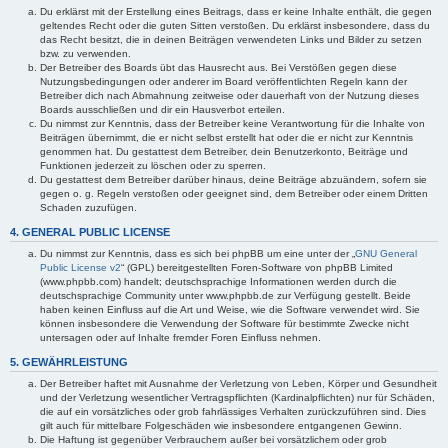
Du erklärst mit der Erstellung eines Beitrags, dass er keine Inhalte enthält, die gegen
geltendes Recht oder die guten Sitten verstoßen. Du erklärst insbesondere, dass du
das Recht besitzt, die in deinen Beiträgen verwendeten Links und Bilder zu setzen
bzw. zu verwenden.
Der Betreiber des Boards übt das Hausrecht aus. Bei Verstößen gegen diese
Nutzungsbedingungen oder anderer im Board veröffentlichten Regeln kann der
Betreiber dich nach Abmahnung zeitweise oder dauerhaft von der Nutzung dieses
Boards ausschließen und dir ein Hausverbot erteilen.
Du nimmst zur Kenntnis, dass der Betreiber keine Verantwortung für die Inhalte von
Beiträgen übernimmt, die er nicht selbst erstellt hat oder die er nicht zur Kenntnis
genommen hat. Du gestattest dem Betreiber, dein Benutzerkonto, Beiträge und
Funktionen jederzeit zu löschen oder zu sperren.
Du gestattest dem Betreiber darüber hinaus, deine Beiträge abzuändern, sofern sie
gegen o. g. Regeln verstoßen oder geeignet sind, dem Betreiber oder einem Dritten
Schaden zuzufügen.
4. GENERAL PUBLIC LICENSE
Du nimmst zur Kenntnis, dass es sich bei phpBB um eine unter der „
GNU General
Public License v2
“ (GPL) bereitgestellten Foren-Software von phpBB Limited
(www.phpbb.com) handelt; deutschsprachige Informationen werden durch die
deutschsprachige Community unter www.phpbb.de zur Verfügung gestellt. Beide
haben keinen Einfluss auf die Art und Weise, wie die Software verwendet wird. Sie
können insbesondere die Verwendung der Software für bestimmte Zwecke nicht
untersagen oder auf Inhalte fremder Foren Einfluss nehmen.
5. GEWÄHRLEISTUNG
Der Betreiber haftet mit Ausnahme der Verletzung von Leben, Körper und Gesundheit
und der Verletzung wesentlicher Vertragspflichten (Kardinalpflichten) nur für Schäden,
die auf ein vorsätzliches oder grob fahrlässiges Verhalten zurückzuführen sind. Dies
gilt auch für mittelbare Folgeschäden wie insbesondere entgangenen Gewinn.
Die Haftung ist gegenüber Verbrauchern außer bei vorsätzlichem oder grob