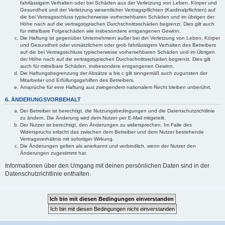
fahrlässigem Verhalten oder bei Schäden aus der Verletzung von Leben, Körper und
Gesundheit und der Verletzung wesentlicher Vertragspflichten (Kardinalpflichten) auf
die bei Vertragsschluss typischerweise vorhersehbaren Schäden und im übrigen der
Höhe nach auf die vertragstypischen Durchschnittsschäden begrenzt. Dies gilt auch
für mittelbare Folgeschäden wie insbesondere entgangenen Gewinn.
Die Haftung ist gegenüber Unternehmern außer bei der Verletzung von Leben, Körper
und Gesundheit oder vorsätzlichem oder grob fahrlässigem Verhalten des Betreibers
auf die bei Vertragsschluss typischerweise vorhersehbaren Schäden und im Übrigen
der Höhe nach auf die vertragstypischen Durchschnittsschäden begrenzt. Dies gilt
auch für mittelbare Schäden, insbesondere entgangenen Gewinn.
Die Haftungsbegrenzung der Absätze a bis c gilt sinngemäß auch zugunsten der
Mitarbeiter und Erfüllungsgehilfen des Betreibers.
Ansprüche für eine Haftung aus zwingendem nationalem Recht bleiben unberührt.
6. ÄNDERUNGSVORBEHALT
Der Betreiber ist berechtigt, die Nutzungsbedingungen und die Datenschutzrichtlinie
zu ändern. Die Änderung wird dem Nutzer per E-Mail mitgeteilt.
Der Nutzer ist berechtigt, den Änderungen zu widersprechen. Im Falle des
Widerspruchs erlischt das zwischen dem Betreiber und dem Nutzer bestehende
Vertragsverhältnis mit sofortiger Wirkung.
Die Änderungen gelten als anerkannt und verbindlich, wenn der Nutzer den
Änderungen zugestimmt hat.
Informationen über den Umgang mit deinen persönlichen Daten sind in der
Datenschutzrichtlinie enthalten.