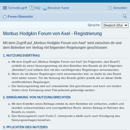
Schnellzugriff
FAQ
Benutzer Karte
Anmelden
Foren-Übersicht
uc
Sprache:
he
Morbus Hodgkin Forum von Axel - Registrierung
Mit dem Zugriff auf „Morbus Hodgkin Forum von Axel“ wird zwischen dir und
dem Betreiber ein Vertrag mit folgenden Regelungen geschlossen:
1. NUTZUNGSVERTRAG
Mit dem Zugriff auf „Morbus Hodgkin Forum von Axel“ (im Folgenden „das Board“)
schließt du einen Nutzungsvertrag mit dem Betreiber des Boards ab (im Folgenden
„Betreiber“) und erklärst dich mit den nachfolgenden Regelungen einverstanden.
Wenn du mit diesen Regelungen nicht einverstanden bist, so darfst du das Board
nicht weiter nutzen. Für die Nutzung des Boards gelten jeweils die an dieser Stelle
veröffentlichten Regelungen.
Der Nutzungsvertrag wird auf unbestimmte Zeit geschlossen und kann von beiden
Seiten ohne Einhaltung einer Frist jederzeit gekündigt werden.
2. EINRÄUMUNG VON NUTZUNGSRECHTEN
Mit dem Erstellen eines Beitrags erteilst du dem Betreiber ein einfaches, zeitlich und
räumlich unbeschränktes und unentgeltliches Recht, deinen Beitrag im Rahmen des
Boards zu nutzen.
Das Nutzungsrecht nach Punkt 2, Unterpunkt a bleibt auch nach Kündigung des
Nutzungsvertrages bestehen.
3. PFLICHTEN DES NUTZERS