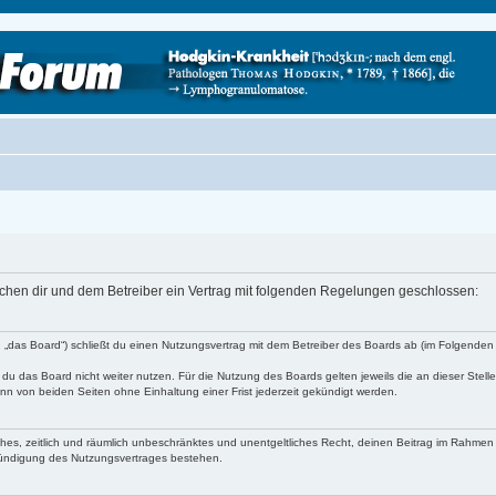
schen dir und dem Betreiber ein Vertrag mit folgenden Regelungen geschlossen:
 „das Board“) schließt du einen Nutzungsvertrag mit dem Betreiber des Boards ab (im Folgenden 
du das Board nicht weiter nutzen. Für die Nutzung des Boards gelten jeweils die an dieser Stell
n von beiden Seiten ohne Einhaltung einer Frist jederzeit gekündigt werden.
faches, zeitlich und räumlich unbeschränktes und unentgeltliches Recht, deinen Beitrag im Rahme
Kündigung des Nutzungsvertrages bestehen.