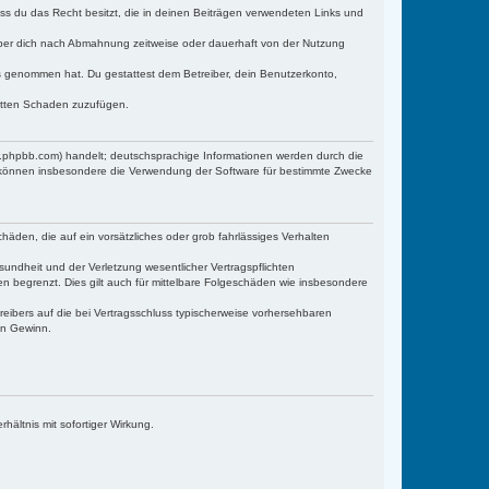
dass du das Recht besitzt, die in deinen Beiträgen verwendeten Links und
iber dich nach Abmahnung zeitweise oder dauerhaft von der Nutzung
tnis genommen hat. Du gestattest dem Betreiber, dein Benutzerkonto,
ritten Schaden zuzufügen.
w.phpbb.com) handelt; deutschsprachige Informationen werden durch die
e können insbesondere die Verwendung der Software für bestimmte Zwecke
häden, die auf ein vorsätzliches oder grob fahrlässiges Verhalten
undheit und der Verletzung wesentlicher Vertragspflichten
n begrenzt. Dies gilt auch für mittelbare Folgeschäden wie insbesondere
eibers auf die bei Vertragsschluss typischerweise vorhersehbaren
en Gewinn.
ältnis mit sofortiger Wirkung.