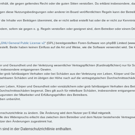
e enthält, die gegen geltendes Recht oder die guten Sitten verstoßen. Du erklärst insbesondere, 
egen diese Nutzungsbedingungen oder anderer im Board veröffentlichten Regeln kann der Betre
die Inhalte von Beiträgen übernimmt, die er nicht selbst erstellt hat oder die er nicht zur Kenn
ndern, sofern sie gegen o. g. Regeln verstoßen oder geeignet sind, dem Betreiber oder einem D
„
GNU General Public License v2
“ (GPL) bereitgestellten Foren-Software von phpBB Limited (ww
ellt. Beide haben keinen Einfluss auf die Art und Weise, wie die Software verwendet wird. Si
 und Gesundheit und der Verletzung wesentlicher Vertragspflichten (Kardinalpflichten) nur für Sc
wie insbesondere entgangenen Gewinn.
der grob fahrlässigem Verhalten oder bei Schäden aus der Verletzung von Leben, Körper und Ges
rhersehbaren Schäden und im übrigen der Höhe nach auf die vertragstypischen Durchschnittsschäde
von Leben, Körper und Gesundheit oder vorsätzlichem oder grob fahrlässigem Verhalten des Betr
Durchschnittsschäden begrenzt. Dies gilt auch für mittelbare Schäden, insbesondere entgangen
gunsten der Mitarbeiter und Erfüllungsgehilfen des Betreibers.
ben unberührt.
nschutzrichtlinie zu ändern. Die Änderung wird dem Nutzer per E-Mail mitgeteilt.
lle des Widerspruchs erlischt das zwischen dem Betreiber und dem Nutzer bestehende Vertragsverh
utzer den Änderungen zugestimmt hat.
ind in der Datenschutzrichtlinie enthalten.