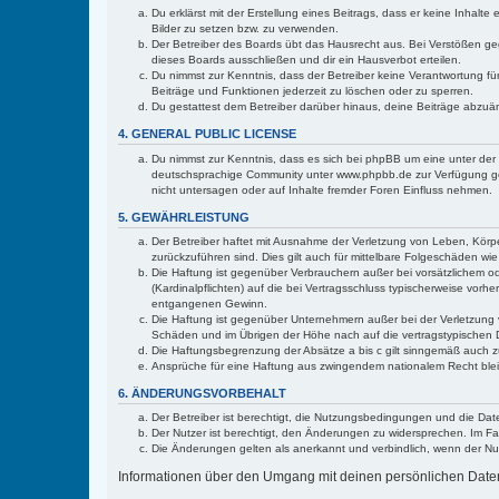
Du erklärst mit der Erstellung eines Beitrags, dass er keine Inhalt
Bilder zu setzen bzw. zu verwenden.
Der Betreiber des Boards übt das Hausrecht aus. Bei Verstößen g
dieses Boards ausschließen und dir ein Hausverbot erteilen.
Du nimmst zur Kenntnis, dass der Betreiber keine Verantwortung für 
Beiträge und Funktionen jederzeit zu löschen oder zu sperren.
Du gestattest dem Betreiber darüber hinaus, deine Beiträge abzuä
4. GENERAL PUBLIC LICENSE
Du nimmst zur Kenntnis, dass es sich bei phpBB um eine unter der 
deutschsprachige Community unter www.phpbb.de zur Verfügung gest
nicht untersagen oder auf Inhalte fremder Foren Einfluss nehmen.
5. GEWÄHRLEISTUNG
Der Betreiber haftet mit Ausnahme der Verletzung von Leben, Körper
zurückzuführen sind. Dies gilt auch für mittelbare Folgeschäden 
Die Haftung ist gegenüber Verbrauchern außer bei vorsätzlichem o
(Kardinalpflichten) auf die bei Vertragsschluss typischerweise vo
entgangenen Gewinn.
Die Haftung ist gegenüber Unternehmern außer bei der Verletzung 
Schäden und im Übrigen der Höhe nach auf die vertragstypischen 
Die Haftungsbegrenzung der Absätze a bis c gilt sinngemäß auch zu
Ansprüche für eine Haftung aus zwingendem nationalem Recht blei
6. ÄNDERUNGSVORBEHALT
Der Betreiber ist berechtigt, die Nutzungsbedingungen und die Date
Der Nutzer ist berechtigt, den Änderungen zu widersprechen. Im Fa
Die Änderungen gelten als anerkannt und verbindlich, wenn der N
Informationen über den Umgang mit deinen persönlichen Daten s