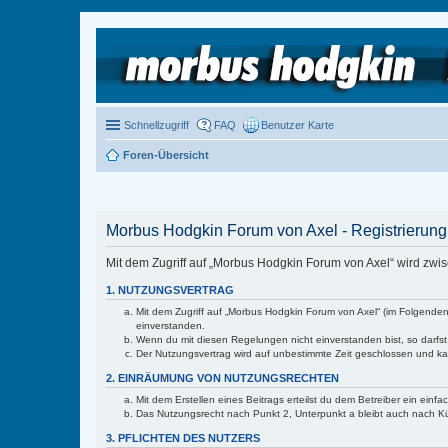
Schnellzugriff
FAQ
Benutzer Karte
Foren-Übersicht
Morbus Hodgkin Forum von Axel - Registrierung
Mit dem Zugriff auf „Morbus Hodgkin Forum von Axel“ wird zwi
1. NUTZUNGSVERTRAG
Mit dem Zugriff auf „Morbus Hodgkin Forum von Axel“ (im Folgenden
einverstanden.
Wenn du mit diesen Regelungen nicht einverstanden bist, so darfst 
Der Nutzungsvertrag wird auf unbestimmte Zeit geschlossen und kan
2. EINRÄUMUNG VON NUTZUNGSRECHTEN
Mit dem Erstellen eines Beitrags erteilst du dem Betreiber ein ein
Das Nutzungsrecht nach Punkt 2, Unterpunkt a bleibt auch nach 
3. PFLICHTEN DES NUTZERS