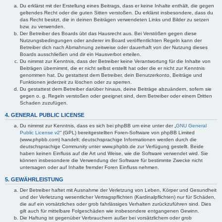
Du erklärst mit der Erstellung eines Beitrags, dass er keine Inhalte enthält, die gegen
geltendes Recht oder die guten Sitten verstoßen. Du erklärst insbesondere, dass du
das Recht besitzt, die in deinen Beiträgen verwendeten Links und Bilder zu setzen
bzw. zu verwenden.
Der Betreiber des Boards übt das Hausrecht aus. Bei Verstößen gegen diese
Nutzungsbedingungen oder anderer im Board veröffentlichten Regeln kann der
Betreiber dich nach Abmahnung zeitweise oder dauerhaft von der Nutzung dieses
Boards ausschließen und dir ein Hausverbot erteilen.
Du nimmst zur Kenntnis, dass der Betreiber keine Verantwortung für die Inhalte von
Beiträgen übernimmt, die er nicht selbst erstellt hat oder die er nicht zur Kenntnis
genommen hat. Du gestattest dem Betreiber, dein Benutzerkonto, Beiträge und
Funktionen jederzeit zu löschen oder zu sperren.
Du gestattest dem Betreiber darüber hinaus, deine Beiträge abzuändern, sofern sie
gegen o. g. Regeln verstoßen oder geeignet sind, dem Betreiber oder einem Dritten
Schaden zuzufügen.
4. GENERAL PUBLIC LICENSE
Du nimmst zur Kenntnis, dass es sich bei phpBB um eine unter der „
GNU General
Public License v2
“ (GPL) bereitgestellten Foren-Software von phpBB Limited
(www.phpbb.com) handelt; deutschsprachige Informationen werden durch die
deutschsprachige Community unter www.phpbb.de zur Verfügung gestellt. Beide
haben keinen Einfluss auf die Art und Weise, wie die Software verwendet wird. Sie
können insbesondere die Verwendung der Software für bestimmte Zwecke nicht
untersagen oder auf Inhalte fremder Foren Einfluss nehmen.
5. GEWÄHRLEISTUNG
Der Betreiber haftet mit Ausnahme der Verletzung von Leben, Körper und Gesundheit
und der Verletzung wesentlicher Vertragspflichten (Kardinalpflichten) nur für Schäden,
die auf ein vorsätzliches oder grob fahrlässiges Verhalten zurückzuführen sind. Dies
gilt auch für mittelbare Folgeschäden wie insbesondere entgangenen Gewinn.
Die Haftung ist gegenüber Verbrauchern außer bei vorsätzlichem oder grob