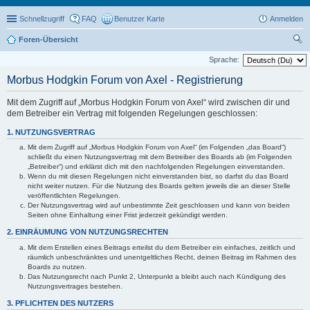
Schnellzugriff
FAQ
Benutzer Karte
Anmelden
Foren-Übersicht
uc
Sprache:
he
Morbus Hodgkin Forum von Axel - Registrierung
Mit dem Zugriff auf „Morbus Hodgkin Forum von Axel“ wird zwischen dir und
dem Betreiber ein Vertrag mit folgenden Regelungen geschlossen:
1. NUTZUNGSVERTRAG
Mit dem Zugriff auf „Morbus Hodgkin Forum von Axel“ (im Folgenden „das Board“)
schließt du einen Nutzungsvertrag mit dem Betreiber des Boards ab (im Folgenden
„Betreiber“) und erklärst dich mit den nachfolgenden Regelungen einverstanden.
Wenn du mit diesen Regelungen nicht einverstanden bist, so darfst du das Board
nicht weiter nutzen. Für die Nutzung des Boards gelten jeweils die an dieser Stelle
veröffentlichten Regelungen.
Der Nutzungsvertrag wird auf unbestimmte Zeit geschlossen und kann von beiden
Seiten ohne Einhaltung einer Frist jederzeit gekündigt werden.
2. EINRÄUMUNG VON NUTZUNGSRECHTEN
Mit dem Erstellen eines Beitrags erteilst du dem Betreiber ein einfaches, zeitlich und
räumlich unbeschränktes und unentgeltliches Recht, deinen Beitrag im Rahmen des
Boards zu nutzen.
Das Nutzungsrecht nach Punkt 2, Unterpunkt a bleibt auch nach Kündigung des
Nutzungsvertrages bestehen.
3. PFLICHTEN DES NUTZERS