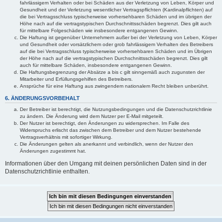
fahrlässigem Verhalten oder bei Schäden aus der Verletzung von Leben, Körper und
Gesundheit und der Verletzung wesentlicher Vertragspflichten (Kardinalpflichten) auf
die bei Vertragsschluss typischerweise vorhersehbaren Schäden und im übrigen der
Höhe nach auf die vertragstypischen Durchschnittsschäden begrenzt. Dies gilt auch
für mittelbare Folgeschäden wie insbesondere entgangenen Gewinn.
Die Haftung ist gegenüber Unternehmern außer bei der Verletzung von Leben, Körper
und Gesundheit oder vorsätzlichem oder grob fahrlässigem Verhalten des Betreibers
auf die bei Vertragsschluss typischerweise vorhersehbaren Schäden und im Übrigen
der Höhe nach auf die vertragstypischen Durchschnittsschäden begrenzt. Dies gilt
auch für mittelbare Schäden, insbesondere entgangenen Gewinn.
Die Haftungsbegrenzung der Absätze a bis c gilt sinngemäß auch zugunsten der
Mitarbeiter und Erfüllungsgehilfen des Betreibers.
Ansprüche für eine Haftung aus zwingendem nationalem Recht bleiben unberührt.
6. ÄNDERUNGSVORBEHALT
Der Betreiber ist berechtigt, die Nutzungsbedingungen und die Datenschutzrichtlinie
zu ändern. Die Änderung wird dem Nutzer per E-Mail mitgeteilt.
Der Nutzer ist berechtigt, den Änderungen zu widersprechen. Im Falle des
Widerspruchs erlischt das zwischen dem Betreiber und dem Nutzer bestehende
Vertragsverhältnis mit sofortiger Wirkung.
Die Änderungen gelten als anerkannt und verbindlich, wenn der Nutzer den
Änderungen zugestimmt hat.
Informationen über den Umgang mit deinen persönlichen Daten sind in der
Datenschutzrichtlinie enthalten.