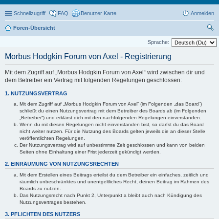
Schnellzugriff
FAQ
Benutzer Karte
Anmelden
Foren-Übersicht
uc
Sprache:
he
Morbus Hodgkin Forum von Axel - Registrierung
Mit dem Zugriff auf „Morbus Hodgkin Forum von Axel“ wird zwischen dir und
dem Betreiber ein Vertrag mit folgenden Regelungen geschlossen:
1. NUTZUNGSVERTRAG
Mit dem Zugriff auf „Morbus Hodgkin Forum von Axel“ (im Folgenden „das Board“)
schließt du einen Nutzungsvertrag mit dem Betreiber des Boards ab (im Folgenden
„Betreiber“) und erklärst dich mit den nachfolgenden Regelungen einverstanden.
Wenn du mit diesen Regelungen nicht einverstanden bist, so darfst du das Board
nicht weiter nutzen. Für die Nutzung des Boards gelten jeweils die an dieser Stelle
veröffentlichten Regelungen.
Der Nutzungsvertrag wird auf unbestimmte Zeit geschlossen und kann von beiden
Seiten ohne Einhaltung einer Frist jederzeit gekündigt werden.
2. EINRÄUMUNG VON NUTZUNGSRECHTEN
Mit dem Erstellen eines Beitrags erteilst du dem Betreiber ein einfaches, zeitlich und
räumlich unbeschränktes und unentgeltliches Recht, deinen Beitrag im Rahmen des
Boards zu nutzen.
Das Nutzungsrecht nach Punkt 2, Unterpunkt a bleibt auch nach Kündigung des
Nutzungsvertrages bestehen.
3. PFLICHTEN DES NUTZERS