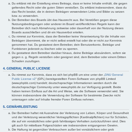
Du erklärst mit der Erstellung eines Beitrags, dass er keine Inhalte enthält, die gegen
geltendes Recht oder die guten Sitten verstoßen. Du erklärst insbesondere, dass du
das Recht besitzt, die in deinen Beiträgen verwendeten Links und Bilder zu setzen
bzw. zu verwenden.
Der Betreiber des Boards übt das Hausrecht aus. Bei Verstößen gegen diese
Nutzungsbedingungen oder anderer im Board veröffentlichten Regeln kann der
Betreiber dich nach Abmahnung zeitweise oder dauerhaft von der Nutzung dieses
Boards ausschließen und dir ein Hausverbot erteilen.
Du nimmst zur Kenntnis, dass der Betreiber keine Verantwortung für die Inhalte von
Beiträgen übernimmt, die er nicht selbst erstellt hat oder die er nicht zur Kenntnis
genommen hat. Du gestattest dem Betreiber, dein Benutzerkonto, Beiträge und
Funktionen jederzeit zu löschen oder zu sperren.
Du gestattest dem Betreiber darüber hinaus, deine Beiträge abzuändern, sofern sie
gegen o. g. Regeln verstoßen oder geeignet sind, dem Betreiber oder einem Dritten
Schaden zuzufügen.
4. GENERAL PUBLIC LICENSE
Du nimmst zur Kenntnis, dass es sich bei phpBB um eine unter der „
GNU General
Public License v2
“ (GPL) bereitgestellten Foren-Software von phpBB Limited
(www.phpbb.com) handelt; deutschsprachige Informationen werden durch die
deutschsprachige Community unter www.phpbb.de zur Verfügung gestellt. Beide
haben keinen Einfluss auf die Art und Weise, wie die Software verwendet wird. Sie
können insbesondere die Verwendung der Software für bestimmte Zwecke nicht
untersagen oder auf Inhalte fremder Foren Einfluss nehmen.
5. GEWÄHRLEISTUNG
Der Betreiber haftet mit Ausnahme der Verletzung von Leben, Körper und Gesundheit
und der Verletzung wesentlicher Vertragspflichten (Kardinalpflichten) nur für Schäden,
die auf ein vorsätzliches oder grob fahrlässiges Verhalten zurückzuführen sind. Dies
gilt auch für mittelbare Folgeschäden wie insbesondere entgangenen Gewinn.
Die Haftung ist gegenüber Verbrauchern außer bei vorsätzlichem oder grob