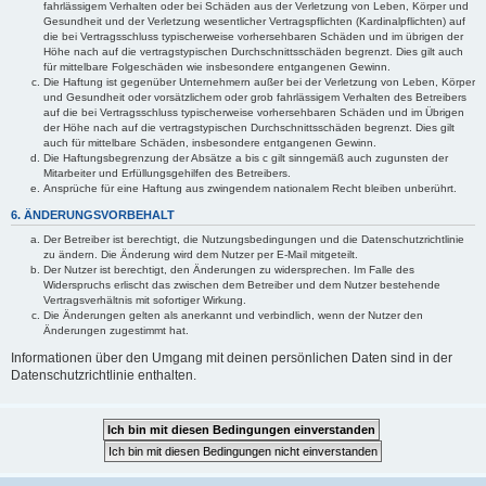
fahrlässigem Verhalten oder bei Schäden aus der Verletzung von Leben, Körper und
Gesundheit und der Verletzung wesentlicher Vertragspflichten (Kardinalpflichten) auf
die bei Vertragsschluss typischerweise vorhersehbaren Schäden und im übrigen der
Höhe nach auf die vertragstypischen Durchschnittsschäden begrenzt. Dies gilt auch
für mittelbare Folgeschäden wie insbesondere entgangenen Gewinn.
Die Haftung ist gegenüber Unternehmern außer bei der Verletzung von Leben, Körper
und Gesundheit oder vorsätzlichem oder grob fahrlässigem Verhalten des Betreibers
auf die bei Vertragsschluss typischerweise vorhersehbaren Schäden und im Übrigen
der Höhe nach auf die vertragstypischen Durchschnittsschäden begrenzt. Dies gilt
auch für mittelbare Schäden, insbesondere entgangenen Gewinn.
Die Haftungsbegrenzung der Absätze a bis c gilt sinngemäß auch zugunsten der
Mitarbeiter und Erfüllungsgehilfen des Betreibers.
Ansprüche für eine Haftung aus zwingendem nationalem Recht bleiben unberührt.
6. ÄNDERUNGSVORBEHALT
Der Betreiber ist berechtigt, die Nutzungsbedingungen und die Datenschutzrichtlinie
zu ändern. Die Änderung wird dem Nutzer per E-Mail mitgeteilt.
Der Nutzer ist berechtigt, den Änderungen zu widersprechen. Im Falle des
Widerspruchs erlischt das zwischen dem Betreiber und dem Nutzer bestehende
Vertragsverhältnis mit sofortiger Wirkung.
Die Änderungen gelten als anerkannt und verbindlich, wenn der Nutzer den
Änderungen zugestimmt hat.
Informationen über den Umgang mit deinen persönlichen Daten sind in der
Datenschutzrichtlinie enthalten.