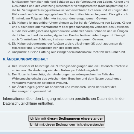
fahrlässigem Verhalten oder bei Schäden aus der Verletzung von Leben, Körper und
Gesundheit und der Verletzung wesentlicher Vertragspflichten (Kardinalpflichten) auf
die bei Vertragsschluss typischerweise vorhersehbaren Schäden und im übrigen der
Höhe nach auf die vertragstypischen Durchschnittsschäden begrenzt. Dies gilt auch
für mittelbare Folgeschäden wie insbesondere entgangenen Gewinn.
Die Haftung ist gegenüber Unternehmern außer bei der Verletzung von Leben, Körper
und Gesundheit oder vorsätzlichem oder grob fahrlässigem Verhalten des Betreibers
auf die bei Vertragsschluss typischerweise vorhersehbaren Schäden und im Übrigen
der Höhe nach auf die vertragstypischen Durchschnittsschäden begrenzt. Dies gilt
auch für mittelbare Schäden, insbesondere entgangenen Gewinn.
Die Haftungsbegrenzung der Absätze a bis c gilt sinngemäß auch zugunsten der
Mitarbeiter und Erfüllungsgehilfen des Betreibers.
Ansprüche für eine Haftung aus zwingendem nationalem Recht bleiben unberührt.
6. ÄNDERUNGSVORBEHALT
Der Betreiber ist berechtigt, die Nutzungsbedingungen und die Datenschutzrichtlinie
zu ändern. Die Änderung wird dem Nutzer per E-Mail mitgeteilt.
Der Nutzer ist berechtigt, den Änderungen zu widersprechen. Im Falle des
Widerspruchs erlischt das zwischen dem Betreiber und dem Nutzer bestehende
Vertragsverhältnis mit sofortiger Wirkung.
Die Änderungen gelten als anerkannt und verbindlich, wenn der Nutzer den
Änderungen zugestimmt hat.
Informationen über den Umgang mit deinen persönlichen Daten sind in der
Datenschutzrichtlinie enthalten.