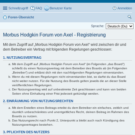
Schnellzugriff
FAQ
Benutzer Karte
Anmelden
Foren-Übersicht
uc
Sprache:
he
Morbus Hodgkin Forum von Axel - Registrierung
Mit dem Zugriff auf „Morbus Hodgkin Forum von Axel“ wird zwischen dir und
dem Betreiber ein Vertrag mit folgenden Regelungen geschlossen:
1. NUTZUNGSVERTRAG
Mit dem Zugriff auf „Morbus Hodgkin Forum von Axel“ (im Folgenden „das Board“)
schließt du einen Nutzungsvertrag mit dem Betreiber des Boards ab (im Folgenden
„Betreiber“) und erklärst dich mit den nachfolgenden Regelungen einverstanden.
Wenn du mit diesen Regelungen nicht einverstanden bist, so darfst du das Board
nicht weiter nutzen. Für die Nutzung des Boards gelten jeweils die an dieser Stelle
veröffentlichten Regelungen.
Der Nutzungsvertrag wird auf unbestimmte Zeit geschlossen und kann von beiden
Seiten ohne Einhaltung einer Frist jederzeit gekündigt werden.
2. EINRÄUMUNG VON NUTZUNGSRECHTEN
Mit dem Erstellen eines Beitrags erteilst du dem Betreiber ein einfaches, zeitlich und
räumlich unbeschränktes und unentgeltliches Recht, deinen Beitrag im Rahmen des
Boards zu nutzen.
Das Nutzungsrecht nach Punkt 2, Unterpunkt a bleibt auch nach Kündigung des
Nutzungsvertrages bestehen.
3. PFLICHTEN DES NUTZERS