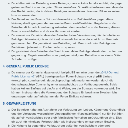
Du erklärst mit der Erstellung eines Beitrags, dass er keine Inhalte enthält, die gegen
geltendes Recht oder die guten Sitten verstoßen. Du erklärst insbesondere, dass du
das Recht besitzt, die in deinen Beiträgen verwendeten Links und Bilder zu setzen
bzw. zu verwenden.
Der Betreiber des Boards übt das Hausrecht aus. Bei Verstößen gegen diese
Nutzungsbedingungen oder anderer im Board veröffentlichten Regeln kann der
Betreiber dich nach Abmahnung zeitweise oder dauerhaft von der Nutzung dieses
Boards ausschließen und dir ein Hausverbot erteilen.
Du nimmst zur Kenntnis, dass der Betreiber keine Verantwortung für die Inhalte von
Beiträgen übernimmt, die er nicht selbst erstellt hat oder die er nicht zur Kenntnis
genommen hat. Du gestattest dem Betreiber, dein Benutzerkonto, Beiträge und
Funktionen jederzeit zu löschen oder zu sperren.
Du gestattest dem Betreiber darüber hinaus, deine Beiträge abzuändern, sofern sie
gegen o. g. Regeln verstoßen oder geeignet sind, dem Betreiber oder einem Dritten
Schaden zuzufügen.
4. GENERAL PUBLIC LICENSE
Du nimmst zur Kenntnis, dass es sich bei phpBB um eine unter der „
GNU General
Public License v2
“ (GPL) bereitgestellten Foren-Software von phpBB Limited
(www.phpbb.com) handelt; deutschsprachige Informationen werden durch die
deutschsprachige Community unter www.phpbb.de zur Verfügung gestellt. Beide
haben keinen Einfluss auf die Art und Weise, wie die Software verwendet wird. Sie
können insbesondere die Verwendung der Software für bestimmte Zwecke nicht
untersagen oder auf Inhalte fremder Foren Einfluss nehmen.
5. GEWÄHRLEISTUNG
Der Betreiber haftet mit Ausnahme der Verletzung von Leben, Körper und Gesundheit
und der Verletzung wesentlicher Vertragspflichten (Kardinalpflichten) nur für Schäden,
die auf ein vorsätzliches oder grob fahrlässiges Verhalten zurückzuführen sind. Dies
gilt auch für mittelbare Folgeschäden wie insbesondere entgangenen Gewinn.
Die Haftung ist gegenüber Verbrauchern außer bei vorsätzlichem oder grob