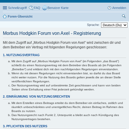
Schnellzugriff
FAQ
Benutzer Karte
Anmelden
Foren-Übersicht
uc
Sprache:
he
Morbus Hodgkin Forum von Axel - Registrierung
Mit dem Zugriff auf „Morbus Hodgkin Forum von Axel“ wird zwischen dir und
dem Betreiber ein Vertrag mit folgenden Regelungen geschlossen:
1. NUTZUNGSVERTRAG
Mit dem Zugriff auf „Morbus Hodgkin Forum von Axel“ (im Folgenden „das Board“)
schließt du einen Nutzungsvertrag mit dem Betreiber des Boards ab (im Folgenden
„Betreiber“) und erklärst dich mit den nachfolgenden Regelungen einverstanden.
Wenn du mit diesen Regelungen nicht einverstanden bist, so darfst du das Board
nicht weiter nutzen. Für die Nutzung des Boards gelten jeweils die an dieser Stelle
veröffentlichten Regelungen.
Der Nutzungsvertrag wird auf unbestimmte Zeit geschlossen und kann von beiden
Seiten ohne Einhaltung einer Frist jederzeit gekündigt werden.
2. EINRÄUMUNG VON NUTZUNGSRECHTEN
Mit dem Erstellen eines Beitrags erteilst du dem Betreiber ein einfaches, zeitlich und
räumlich unbeschränktes und unentgeltliches Recht, deinen Beitrag im Rahmen des
Boards zu nutzen.
Das Nutzungsrecht nach Punkt 2, Unterpunkt a bleibt auch nach Kündigung des
Nutzungsvertrages bestehen.
3. PFLICHTEN DES NUTZERS