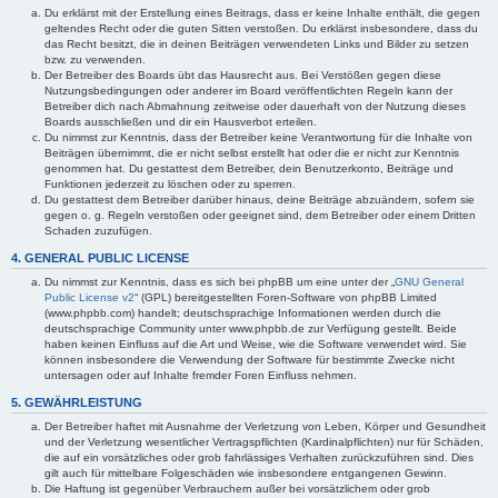
Du erklärst mit der Erstellung eines Beitrags, dass er keine Inhalte enthält, die gegen
geltendes Recht oder die guten Sitten verstoßen. Du erklärst insbesondere, dass du
das Recht besitzt, die in deinen Beiträgen verwendeten Links und Bilder zu setzen
bzw. zu verwenden.
Der Betreiber des Boards übt das Hausrecht aus. Bei Verstößen gegen diese
Nutzungsbedingungen oder anderer im Board veröffentlichten Regeln kann der
Betreiber dich nach Abmahnung zeitweise oder dauerhaft von der Nutzung dieses
Boards ausschließen und dir ein Hausverbot erteilen.
Du nimmst zur Kenntnis, dass der Betreiber keine Verantwortung für die Inhalte von
Beiträgen übernimmt, die er nicht selbst erstellt hat oder die er nicht zur Kenntnis
genommen hat. Du gestattest dem Betreiber, dein Benutzerkonto, Beiträge und
Funktionen jederzeit zu löschen oder zu sperren.
Du gestattest dem Betreiber darüber hinaus, deine Beiträge abzuändern, sofern sie
gegen o. g. Regeln verstoßen oder geeignet sind, dem Betreiber oder einem Dritten
Schaden zuzufügen.
4. GENERAL PUBLIC LICENSE
Du nimmst zur Kenntnis, dass es sich bei phpBB um eine unter der „
GNU General
Public License v2
“ (GPL) bereitgestellten Foren-Software von phpBB Limited
(www.phpbb.com) handelt; deutschsprachige Informationen werden durch die
deutschsprachige Community unter www.phpbb.de zur Verfügung gestellt. Beide
haben keinen Einfluss auf die Art und Weise, wie die Software verwendet wird. Sie
können insbesondere die Verwendung der Software für bestimmte Zwecke nicht
untersagen oder auf Inhalte fremder Foren Einfluss nehmen.
5. GEWÄHRLEISTUNG
Der Betreiber haftet mit Ausnahme der Verletzung von Leben, Körper und Gesundheit
und der Verletzung wesentlicher Vertragspflichten (Kardinalpflichten) nur für Schäden,
die auf ein vorsätzliches oder grob fahrlässiges Verhalten zurückzuführen sind. Dies
gilt auch für mittelbare Folgeschäden wie insbesondere entgangenen Gewinn.
Die Haftung ist gegenüber Verbrauchern außer bei vorsätzlichem oder grob