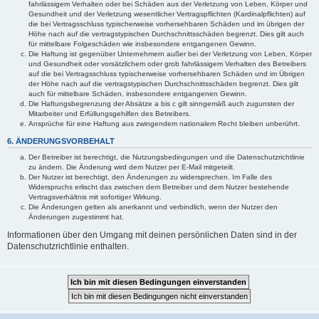
fahrlässigem Verhalten oder bei Schäden aus der Verletzung von Leben, Körper und
Gesundheit und der Verletzung wesentlicher Vertragspflichten (Kardinalpflichten) auf
die bei Vertragsschluss typischerweise vorhersehbaren Schäden und im übrigen der
Höhe nach auf die vertragstypischen Durchschnittsschäden begrenzt. Dies gilt auch
für mittelbare Folgeschäden wie insbesondere entgangenen Gewinn.
Die Haftung ist gegenüber Unternehmern außer bei der Verletzung von Leben, Körper
und Gesundheit oder vorsätzlichem oder grob fahrlässigem Verhalten des Betreibers
auf die bei Vertragsschluss typischerweise vorhersehbaren Schäden und im Übrigen
der Höhe nach auf die vertragstypischen Durchschnittsschäden begrenzt. Dies gilt
auch für mittelbare Schäden, insbesondere entgangenen Gewinn.
Die Haftungsbegrenzung der Absätze a bis c gilt sinngemäß auch zugunsten der
Mitarbeiter und Erfüllungsgehilfen des Betreibers.
Ansprüche für eine Haftung aus zwingendem nationalem Recht bleiben unberührt.
6. ÄNDERUNGSVORBEHALT
Der Betreiber ist berechtigt, die Nutzungsbedingungen und die Datenschutzrichtlinie
zu ändern. Die Änderung wird dem Nutzer per E-Mail mitgeteilt.
Der Nutzer ist berechtigt, den Änderungen zu widersprechen. Im Falle des
Widerspruchs erlischt das zwischen dem Betreiber und dem Nutzer bestehende
Vertragsverhältnis mit sofortiger Wirkung.
Die Änderungen gelten als anerkannt und verbindlich, wenn der Nutzer den
Änderungen zugestimmt hat.
Informationen über den Umgang mit deinen persönlichen Daten sind in der
Datenschutzrichtlinie enthalten.