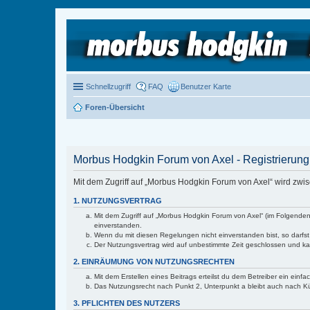
Schnellzugriff
FAQ
Benutzer Karte
Foren-Übersicht
Morbus Hodgkin Forum von Axel - Registrierung
Mit dem Zugriff auf „Morbus Hodgkin Forum von Axel“ wird zwi
1. NUTZUNGSVERTRAG
Mit dem Zugriff auf „Morbus Hodgkin Forum von Axel“ (im Folgenden
einverstanden.
Wenn du mit diesen Regelungen nicht einverstanden bist, so darfst 
Der Nutzungsvertrag wird auf unbestimmte Zeit geschlossen und kan
2. EINRÄUMUNG VON NUTZUNGSRECHTEN
Mit dem Erstellen eines Beitrags erteilst du dem Betreiber ein ein
Das Nutzungsrecht nach Punkt 2, Unterpunkt a bleibt auch nach 
3. PFLICHTEN DES NUTZERS