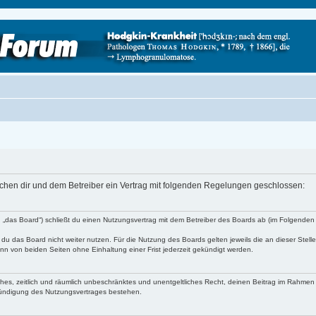
schen dir und dem Betreiber ein Vertrag mit folgenden Regelungen geschlossen:
 „das Board“) schließt du einen Nutzungsvertrag mit dem Betreiber des Boards ab (im Folgenden 
du das Board nicht weiter nutzen. Für die Nutzung des Boards gelten jeweils die an dieser Stell
n von beiden Seiten ohne Einhaltung einer Frist jederzeit gekündigt werden.
faches, zeitlich und räumlich unbeschränktes und unentgeltliches Recht, deinen Beitrag im Rahme
Kündigung des Nutzungsvertrages bestehen.