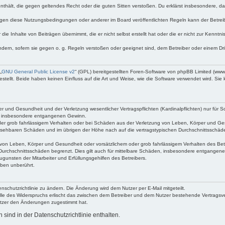
e enthält, die gegen geltendes Recht oder die guten Sitten verstoßen. Du erklärst insbesondere, 
egen diese Nutzungsbedingungen oder anderer im Board veröffentlichten Regeln kann der Betre
die Inhalte von Beiträgen übernimmt, die er nicht selbst erstellt hat oder die er nicht zur Kenn
ndern, sofern sie gegen o. g. Regeln verstoßen oder geeignet sind, dem Betreiber oder einem D
„
GNU General Public License v2
“ (GPL) bereitgestellten Foren-Software von phpBB Limited (ww
ellt. Beide haben keinen Einfluss auf die Art und Weise, wie die Software verwendet wird. Si
 und Gesundheit und der Verletzung wesentlicher Vertragspflichten (Kardinalpflichten) nur für Sc
wie insbesondere entgangenen Gewinn.
der grob fahrlässigem Verhalten oder bei Schäden aus der Verletzung von Leben, Körper und Ges
rhersehbaren Schäden und im übrigen der Höhe nach auf die vertragstypischen Durchschnittsschäde
von Leben, Körper und Gesundheit oder vorsätzlichem oder grob fahrlässigem Verhalten des Betr
Durchschnittsschäden begrenzt. Dies gilt auch für mittelbare Schäden, insbesondere entgangen
gunsten der Mitarbeiter und Erfüllungsgehilfen des Betreibers.
ben unberührt.
nschutzrichtlinie zu ändern. Die Änderung wird dem Nutzer per E-Mail mitgeteilt.
lle des Widerspruchs erlischt das zwischen dem Betreiber und dem Nutzer bestehende Vertragsverh
utzer den Änderungen zugestimmt hat.
ind in der Datenschutzrichtlinie enthalten.