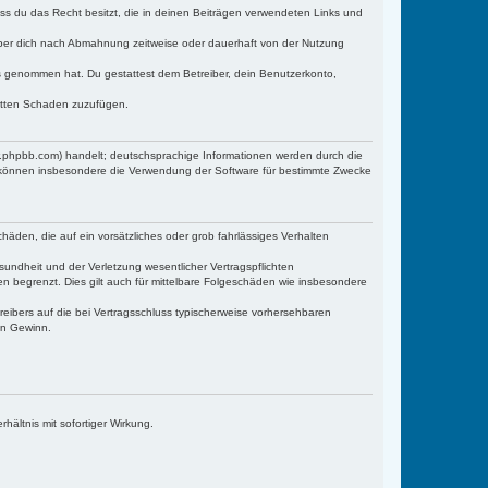
dass du das Recht besitzt, die in deinen Beiträgen verwendeten Links und
iber dich nach Abmahnung zeitweise oder dauerhaft von der Nutzung
tnis genommen hat. Du gestattest dem Betreiber, dein Benutzerkonto,
ritten Schaden zuzufügen.
w.phpbb.com) handelt; deutschsprachige Informationen werden durch die
e können insbesondere die Verwendung der Software für bestimmte Zwecke
häden, die auf ein vorsätzliches oder grob fahrlässiges Verhalten
undheit und der Verletzung wesentlicher Vertragspflichten
n begrenzt. Dies gilt auch für mittelbare Folgeschäden wie insbesondere
eibers auf die bei Vertragsschluss typischerweise vorhersehbaren
en Gewinn.
ältnis mit sofortiger Wirkung.