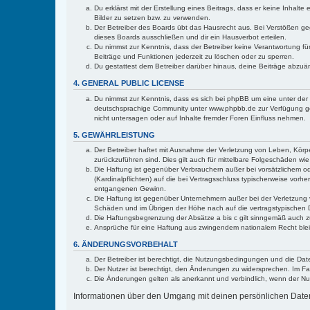
Du erklärst mit der Erstellung eines Beitrags, dass er keine Inhalt
Bilder zu setzen bzw. zu verwenden.
Der Betreiber des Boards übt das Hausrecht aus. Bei Verstößen g
dieses Boards ausschließen und dir ein Hausverbot erteilen.
Du nimmst zur Kenntnis, dass der Betreiber keine Verantwortung für 
Beiträge und Funktionen jederzeit zu löschen oder zu sperren.
Du gestattest dem Betreiber darüber hinaus, deine Beiträge abzuä
4. GENERAL PUBLIC LICENSE
Du nimmst zur Kenntnis, dass es sich bei phpBB um eine unter der 
deutschsprachige Community unter www.phpbb.de zur Verfügung gest
nicht untersagen oder auf Inhalte fremder Foren Einfluss nehmen.
5. GEWÄHRLEISTUNG
Der Betreiber haftet mit Ausnahme der Verletzung von Leben, Körper
zurückzuführen sind. Dies gilt auch für mittelbare Folgeschäden 
Die Haftung ist gegenüber Verbrauchern außer bei vorsätzlichem o
(Kardinalpflichten) auf die bei Vertragsschluss typischerweise vo
entgangenen Gewinn.
Die Haftung ist gegenüber Unternehmern außer bei der Verletzung 
Schäden und im Übrigen der Höhe nach auf die vertragstypischen 
Die Haftungsbegrenzung der Absätze a bis c gilt sinngemäß auch zu
Ansprüche für eine Haftung aus zwingendem nationalem Recht blei
6. ÄNDERUNGSVORBEHALT
Der Betreiber ist berechtigt, die Nutzungsbedingungen und die Date
Der Nutzer ist berechtigt, den Änderungen zu widersprechen. Im Fa
Die Änderungen gelten als anerkannt und verbindlich, wenn der N
Informationen über den Umgang mit deinen persönlichen Daten s