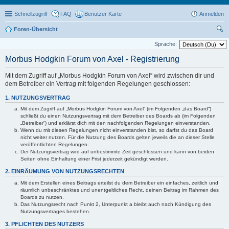
Schnellzugriff
FAQ
Benutzer Karte
Anmelden
Foren-Übersicht
uc
Sprache:
he
Morbus Hodgkin Forum von Axel - Registrierung
Mit dem Zugriff auf „Morbus Hodgkin Forum von Axel“ wird zwischen dir und
dem Betreiber ein Vertrag mit folgenden Regelungen geschlossen:
1. NUTZUNGSVERTRAG
Mit dem Zugriff auf „Morbus Hodgkin Forum von Axel“ (im Folgenden „das Board“)
schließt du einen Nutzungsvertrag mit dem Betreiber des Boards ab (im Folgenden
„Betreiber“) und erklärst dich mit den nachfolgenden Regelungen einverstanden.
Wenn du mit diesen Regelungen nicht einverstanden bist, so darfst du das Board
nicht weiter nutzen. Für die Nutzung des Boards gelten jeweils die an dieser Stelle
veröffentlichten Regelungen.
Der Nutzungsvertrag wird auf unbestimmte Zeit geschlossen und kann von beiden
Seiten ohne Einhaltung einer Frist jederzeit gekündigt werden.
2. EINRÄUMUNG VON NUTZUNGSRECHTEN
Mit dem Erstellen eines Beitrags erteilst du dem Betreiber ein einfaches, zeitlich und
räumlich unbeschränktes und unentgeltliches Recht, deinen Beitrag im Rahmen des
Boards zu nutzen.
Das Nutzungsrecht nach Punkt 2, Unterpunkt a bleibt auch nach Kündigung des
Nutzungsvertrages bestehen.
3. PFLICHTEN DES NUTZERS