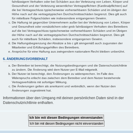
fahrlässigem Verhalten oder bei Schäden aus der Verletzung von Leben, Körper und
Gesundheit und der Verletzung wesentlicher Vertragspflichten (Kardinalpflichten) auf
die bei Vertragsschluss typischerweise vorhersehbaren Schäden und im übrigen der
Höhe nach auf die vertragstypischen Durchschnittsschäden begrenzt. Dies gilt auch
für mittelbare Folgeschäden wie insbesondere entgangenen Gewinn.
Die Haftung ist gegenüber Unternehmern außer bei der Verletzung von Leben, Körper
und Gesundheit oder vorsätzlichem oder grob fahrlässigem Verhalten des Betreibers
auf die bei Vertragsschluss typischerweise vorhersehbaren Schäden und im Übrigen
der Höhe nach auf die vertragstypischen Durchschnittsschäden begrenzt. Dies gilt
auch für mittelbare Schäden, insbesondere entgangenen Gewinn.
Die Haftungsbegrenzung der Absätze a bis c gilt sinngemäß auch zugunsten der
Mitarbeiter und Erfüllungsgehilfen des Betreibers.
Ansprüche für eine Haftung aus zwingendem nationalem Recht bleiben unberührt.
6. ÄNDERUNGSVORBEHALT
Der Betreiber ist berechtigt, die Nutzungsbedingungen und die Datenschutzrichtlinie
zu ändern. Die Änderung wird dem Nutzer per E-Mail mitgeteilt.
Der Nutzer ist berechtigt, den Änderungen zu widersprechen. Im Falle des
Widerspruchs erlischt das zwischen dem Betreiber und dem Nutzer bestehende
Vertragsverhältnis mit sofortiger Wirkung.
Die Änderungen gelten als anerkannt und verbindlich, wenn der Nutzer den
Änderungen zugestimmt hat.
Informationen über den Umgang mit deinen persönlichen Daten sind in der
Datenschutzrichtlinie enthalten.