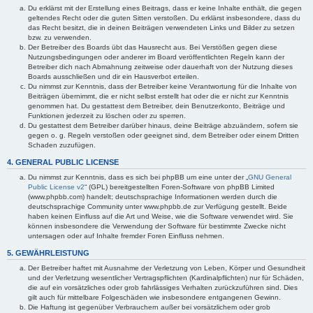
Du erklärst mit der Erstellung eines Beitrags, dass er keine Inhalte enthält, die gegen
geltendes Recht oder die guten Sitten verstoßen. Du erklärst insbesondere, dass du
das Recht besitzt, die in deinen Beiträgen verwendeten Links und Bilder zu setzen
bzw. zu verwenden.
Der Betreiber des Boards übt das Hausrecht aus. Bei Verstößen gegen diese
Nutzungsbedingungen oder anderer im Board veröffentlichten Regeln kann der
Betreiber dich nach Abmahnung zeitweise oder dauerhaft von der Nutzung dieses
Boards ausschließen und dir ein Hausverbot erteilen.
Du nimmst zur Kenntnis, dass der Betreiber keine Verantwortung für die Inhalte von
Beiträgen übernimmt, die er nicht selbst erstellt hat oder die er nicht zur Kenntnis
genommen hat. Du gestattest dem Betreiber, dein Benutzerkonto, Beiträge und
Funktionen jederzeit zu löschen oder zu sperren.
Du gestattest dem Betreiber darüber hinaus, deine Beiträge abzuändern, sofern sie
gegen o. g. Regeln verstoßen oder geeignet sind, dem Betreiber oder einem Dritten
Schaden zuzufügen.
4. GENERAL PUBLIC LICENSE
Du nimmst zur Kenntnis, dass es sich bei phpBB um eine unter der „
GNU General
Public License v2
“ (GPL) bereitgestellten Foren-Software von phpBB Limited
(www.phpbb.com) handelt; deutschsprachige Informationen werden durch die
deutschsprachige Community unter www.phpbb.de zur Verfügung gestellt. Beide
haben keinen Einfluss auf die Art und Weise, wie die Software verwendet wird. Sie
können insbesondere die Verwendung der Software für bestimmte Zwecke nicht
untersagen oder auf Inhalte fremder Foren Einfluss nehmen.
5. GEWÄHRLEISTUNG
Der Betreiber haftet mit Ausnahme der Verletzung von Leben, Körper und Gesundheit
und der Verletzung wesentlicher Vertragspflichten (Kardinalpflichten) nur für Schäden,
die auf ein vorsätzliches oder grob fahrlässiges Verhalten zurückzuführen sind. Dies
gilt auch für mittelbare Folgeschäden wie insbesondere entgangenen Gewinn.
Die Haftung ist gegenüber Verbrauchern außer bei vorsätzlichem oder grob