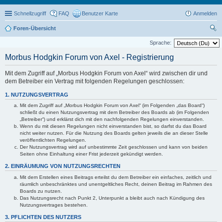
Schnellzugriff
FAQ
Benutzer Karte
Anmelden
Foren-Übersicht
uc
Sprache:
he
Morbus Hodgkin Forum von Axel - Registrierung
Mit dem Zugriff auf „Morbus Hodgkin Forum von Axel“ wird zwischen dir und
dem Betreiber ein Vertrag mit folgenden Regelungen geschlossen:
1. NUTZUNGSVERTRAG
Mit dem Zugriff auf „Morbus Hodgkin Forum von Axel“ (im Folgenden „das Board“)
schließt du einen Nutzungsvertrag mit dem Betreiber des Boards ab (im Folgenden
„Betreiber“) und erklärst dich mit den nachfolgenden Regelungen einverstanden.
Wenn du mit diesen Regelungen nicht einverstanden bist, so darfst du das Board
nicht weiter nutzen. Für die Nutzung des Boards gelten jeweils die an dieser Stelle
veröffentlichten Regelungen.
Der Nutzungsvertrag wird auf unbestimmte Zeit geschlossen und kann von beiden
Seiten ohne Einhaltung einer Frist jederzeit gekündigt werden.
2. EINRÄUMUNG VON NUTZUNGSRECHTEN
Mit dem Erstellen eines Beitrags erteilst du dem Betreiber ein einfaches, zeitlich und
räumlich unbeschränktes und unentgeltliches Recht, deinen Beitrag im Rahmen des
Boards zu nutzen.
Das Nutzungsrecht nach Punkt 2, Unterpunkt a bleibt auch nach Kündigung des
Nutzungsvertrages bestehen.
3. PFLICHTEN DES NUTZERS