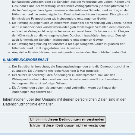
fahrlässigem Verhalten oder bei Schäden aus der Verletzung von Leben, Körper und
Gesundheit und der Verletzung wesentlicher Vertragspflichten (Kardinalpflichten) auf
die bei Vertragsschluss typischerweise vorhersehbaren Schäden und im übrigen der
Höhe nach auf die vertragstypischen Durchschnittsschäden begrenzt. Dies gilt auch
für mittelbare Folgeschäden wie insbesondere entgangenen Gewinn.
Die Haftung ist gegenüber Unternehmern außer bei der Verletzung von Leben, Körper
und Gesundheit oder vorsätzlichem oder grob fahrlässigem Verhalten des Betreibers
auf die bei Vertragsschluss typischerweise vorhersehbaren Schäden und im Übrigen
der Höhe nach auf die vertragstypischen Durchschnittsschäden begrenzt. Dies gilt
auch für mittelbare Schäden, insbesondere entgangenen Gewinn.
Die Haftungsbegrenzung der Absätze a bis c gilt sinngemäß auch zugunsten der
Mitarbeiter und Erfüllungsgehilfen des Betreibers.
Ansprüche für eine Haftung aus zwingendem nationalem Recht bleiben unberührt.
6. ÄNDERUNGSVORBEHALT
Der Betreiber ist berechtigt, die Nutzungsbedingungen und die Datenschutzrichtlinie
zu ändern. Die Änderung wird dem Nutzer per E-Mail mitgeteilt.
Der Nutzer ist berechtigt, den Änderungen zu widersprechen. Im Falle des
Widerspruchs erlischt das zwischen dem Betreiber und dem Nutzer bestehende
Vertragsverhältnis mit sofortiger Wirkung.
Die Änderungen gelten als anerkannt und verbindlich, wenn der Nutzer den
Änderungen zugestimmt hat.
Informationen über den Umgang mit deinen persönlichen Daten sind in der
Datenschutzrichtlinie enthalten.