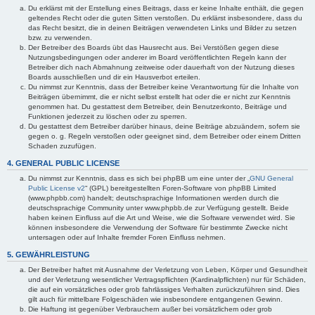
Du erklärst mit der Erstellung eines Beitrags, dass er keine Inhalte enthält, die gegen
geltendes Recht oder die guten Sitten verstoßen. Du erklärst insbesondere, dass du
das Recht besitzt, die in deinen Beiträgen verwendeten Links und Bilder zu setzen
bzw. zu verwenden.
Der Betreiber des Boards übt das Hausrecht aus. Bei Verstößen gegen diese
Nutzungsbedingungen oder anderer im Board veröffentlichten Regeln kann der
Betreiber dich nach Abmahnung zeitweise oder dauerhaft von der Nutzung dieses
Boards ausschließen und dir ein Hausverbot erteilen.
Du nimmst zur Kenntnis, dass der Betreiber keine Verantwortung für die Inhalte von
Beiträgen übernimmt, die er nicht selbst erstellt hat oder die er nicht zur Kenntnis
genommen hat. Du gestattest dem Betreiber, dein Benutzerkonto, Beiträge und
Funktionen jederzeit zu löschen oder zu sperren.
Du gestattest dem Betreiber darüber hinaus, deine Beiträge abzuändern, sofern sie
gegen o. g. Regeln verstoßen oder geeignet sind, dem Betreiber oder einem Dritten
Schaden zuzufügen.
4. GENERAL PUBLIC LICENSE
Du nimmst zur Kenntnis, dass es sich bei phpBB um eine unter der „
GNU General
Public License v2
“ (GPL) bereitgestellten Foren-Software von phpBB Limited
(www.phpbb.com) handelt; deutschsprachige Informationen werden durch die
deutschsprachige Community unter www.phpbb.de zur Verfügung gestellt. Beide
haben keinen Einfluss auf die Art und Weise, wie die Software verwendet wird. Sie
können insbesondere die Verwendung der Software für bestimmte Zwecke nicht
untersagen oder auf Inhalte fremder Foren Einfluss nehmen.
5. GEWÄHRLEISTUNG
Der Betreiber haftet mit Ausnahme der Verletzung von Leben, Körper und Gesundheit
und der Verletzung wesentlicher Vertragspflichten (Kardinalpflichten) nur für Schäden,
die auf ein vorsätzliches oder grob fahrlässiges Verhalten zurückzuführen sind. Dies
gilt auch für mittelbare Folgeschäden wie insbesondere entgangenen Gewinn.
Die Haftung ist gegenüber Verbrauchern außer bei vorsätzlichem oder grob