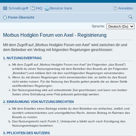
Schnellzugriff
FAQ
Benutzer Karte
Anmelden
Foren-Übersicht
uc
Sprache:
he
Morbus Hodgkin Forum von Axel - Registrierung
Mit dem Zugriff auf „Morbus Hodgkin Forum von Axel“ wird zwischen dir und
dem Betreiber ein Vertrag mit folgenden Regelungen geschlossen:
1. NUTZUNGSVERTRAG
Mit dem Zugriff auf „Morbus Hodgkin Forum von Axel“ (im Folgenden „das Board“)
schließt du einen Nutzungsvertrag mit dem Betreiber des Boards ab (im Folgenden
„Betreiber“) und erklärst dich mit den nachfolgenden Regelungen einverstanden.
Wenn du mit diesen Regelungen nicht einverstanden bist, so darfst du das Board
nicht weiter nutzen. Für die Nutzung des Boards gelten jeweils die an dieser Stelle
veröffentlichten Regelungen.
Der Nutzungsvertrag wird auf unbestimmte Zeit geschlossen und kann von beiden
Seiten ohne Einhaltung einer Frist jederzeit gekündigt werden.
2. EINRÄUMUNG VON NUTZUNGSRECHTEN
Mit dem Erstellen eines Beitrags erteilst du dem Betreiber ein einfaches, zeitlich und
räumlich unbeschränktes und unentgeltliches Recht, deinen Beitrag im Rahmen des
Boards zu nutzen.
Das Nutzungsrecht nach Punkt 2, Unterpunkt a bleibt auch nach Kündigung des
Nutzungsvertrages bestehen.
3. PFLICHTEN DES NUTZERS