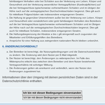
fahrlässigem Verhalten oder bei Schäden aus der Verletzung von Leben, Körper und
Gesundheit und der Verletzung wesentlicher Vertragspflichten (Kardinalpflichten) auf
die bei Vertragsschluss typischerweise vorhersehbaren Schäden und im übrigen der
Höhe nach auf die vertragstypischen Durchschnittsschäden begrenzt. Dies gilt auch
für mittelbare Folgeschäden wie insbesondere entgangenen Gewinn.
Die Haftung ist gegenüber Unternehmern außer bei der Verletzung von Leben, Körper
und Gesundheit oder vorsätzlichem oder grob fahrlässigem Verhalten des Betreibers
auf die bei Vertragsschluss typischerweise vorhersehbaren Schäden und im Übrigen
der Höhe nach auf die vertragstypischen Durchschnittsschäden begrenzt. Dies gilt
auch für mittelbare Schäden, insbesondere entgangenen Gewinn.
Die Haftungsbegrenzung der Absätze a bis c gilt sinngemäß auch zugunsten der
Mitarbeiter und Erfüllungsgehilfen des Betreibers.
Ansprüche für eine Haftung aus zwingendem nationalem Recht bleiben unberührt.
6. ÄNDERUNGSVORBEHALT
Der Betreiber ist berechtigt, die Nutzungsbedingungen und die Datenschutzrichtlinie
zu ändern. Die Änderung wird dem Nutzer per E-Mail mitgeteilt.
Der Nutzer ist berechtigt, den Änderungen zu widersprechen. Im Falle des
Widerspruchs erlischt das zwischen dem Betreiber und dem Nutzer bestehende
Vertragsverhältnis mit sofortiger Wirkung.
Die Änderungen gelten als anerkannt und verbindlich, wenn der Nutzer den
Änderungen zugestimmt hat.
Informationen über den Umgang mit deinen persönlichen Daten sind in der
Datenschutzrichtlinie enthalten.