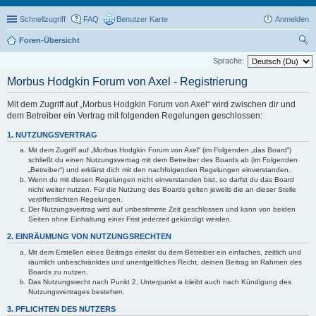
Schnellzugriff
FAQ
Benutzer Karte
Anmelden
Foren-Übersicht
uc
Sprache:
he
Morbus Hodgkin Forum von Axel - Registrierung
Mit dem Zugriff auf „Morbus Hodgkin Forum von Axel“ wird zwischen dir und
dem Betreiber ein Vertrag mit folgenden Regelungen geschlossen:
1. NUTZUNGSVERTRAG
Mit dem Zugriff auf „Morbus Hodgkin Forum von Axel“ (im Folgenden „das Board“)
schließt du einen Nutzungsvertrag mit dem Betreiber des Boards ab (im Folgenden
„Betreiber“) und erklärst dich mit den nachfolgenden Regelungen einverstanden.
Wenn du mit diesen Regelungen nicht einverstanden bist, so darfst du das Board
nicht weiter nutzen. Für die Nutzung des Boards gelten jeweils die an dieser Stelle
veröffentlichten Regelungen.
Der Nutzungsvertrag wird auf unbestimmte Zeit geschlossen und kann von beiden
Seiten ohne Einhaltung einer Frist jederzeit gekündigt werden.
2. EINRÄUMUNG VON NUTZUNGSRECHTEN
Mit dem Erstellen eines Beitrags erteilst du dem Betreiber ein einfaches, zeitlich und
räumlich unbeschränktes und unentgeltliches Recht, deinen Beitrag im Rahmen des
Boards zu nutzen.
Das Nutzungsrecht nach Punkt 2, Unterpunkt a bleibt auch nach Kündigung des
Nutzungsvertrages bestehen.
3. PFLICHTEN DES NUTZERS