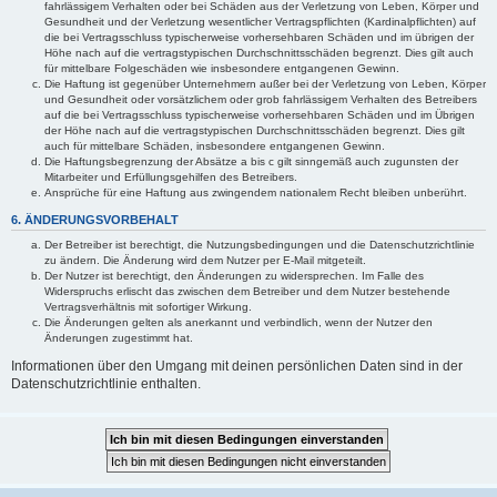
fahrlässigem Verhalten oder bei Schäden aus der Verletzung von Leben, Körper und
Gesundheit und der Verletzung wesentlicher Vertragspflichten (Kardinalpflichten) auf
die bei Vertragsschluss typischerweise vorhersehbaren Schäden und im übrigen der
Höhe nach auf die vertragstypischen Durchschnittsschäden begrenzt. Dies gilt auch
für mittelbare Folgeschäden wie insbesondere entgangenen Gewinn.
Die Haftung ist gegenüber Unternehmern außer bei der Verletzung von Leben, Körper
und Gesundheit oder vorsätzlichem oder grob fahrlässigem Verhalten des Betreibers
auf die bei Vertragsschluss typischerweise vorhersehbaren Schäden und im Übrigen
der Höhe nach auf die vertragstypischen Durchschnittsschäden begrenzt. Dies gilt
auch für mittelbare Schäden, insbesondere entgangenen Gewinn.
Die Haftungsbegrenzung der Absätze a bis c gilt sinngemäß auch zugunsten der
Mitarbeiter und Erfüllungsgehilfen des Betreibers.
Ansprüche für eine Haftung aus zwingendem nationalem Recht bleiben unberührt.
6. ÄNDERUNGSVORBEHALT
Der Betreiber ist berechtigt, die Nutzungsbedingungen und die Datenschutzrichtlinie
zu ändern. Die Änderung wird dem Nutzer per E-Mail mitgeteilt.
Der Nutzer ist berechtigt, den Änderungen zu widersprechen. Im Falle des
Widerspruchs erlischt das zwischen dem Betreiber und dem Nutzer bestehende
Vertragsverhältnis mit sofortiger Wirkung.
Die Änderungen gelten als anerkannt und verbindlich, wenn der Nutzer den
Änderungen zugestimmt hat.
Informationen über den Umgang mit deinen persönlichen Daten sind in der
Datenschutzrichtlinie enthalten.