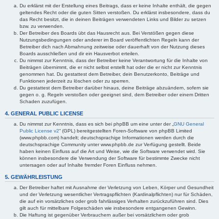
Du erklärst mit der Erstellung eines Beitrags, dass er keine Inhalte enthält, die gegen
geltendes Recht oder die guten Sitten verstoßen. Du erklärst insbesondere, dass du
das Recht besitzt, die in deinen Beiträgen verwendeten Links und Bilder zu setzen
bzw. zu verwenden.
Der Betreiber des Boards übt das Hausrecht aus. Bei Verstößen gegen diese
Nutzungsbedingungen oder anderer im Board veröffentlichten Regeln kann der
Betreiber dich nach Abmahnung zeitweise oder dauerhaft von der Nutzung dieses
Boards ausschließen und dir ein Hausverbot erteilen.
Du nimmst zur Kenntnis, dass der Betreiber keine Verantwortung für die Inhalte von
Beiträgen übernimmt, die er nicht selbst erstellt hat oder die er nicht zur Kenntnis
genommen hat. Du gestattest dem Betreiber, dein Benutzerkonto, Beiträge und
Funktionen jederzeit zu löschen oder zu sperren.
Du gestattest dem Betreiber darüber hinaus, deine Beiträge abzuändern, sofern sie
gegen o. g. Regeln verstoßen oder geeignet sind, dem Betreiber oder einem Dritten
Schaden zuzufügen.
4. GENERAL PUBLIC LICENSE
Du nimmst zur Kenntnis, dass es sich bei phpBB um eine unter der „
GNU General
Public License v2
“ (GPL) bereitgestellten Foren-Software von phpBB Limited
(www.phpbb.com) handelt; deutschsprachige Informationen werden durch die
deutschsprachige Community unter www.phpbb.de zur Verfügung gestellt. Beide
haben keinen Einfluss auf die Art und Weise, wie die Software verwendet wird. Sie
können insbesondere die Verwendung der Software für bestimmte Zwecke nicht
untersagen oder auf Inhalte fremder Foren Einfluss nehmen.
5. GEWÄHRLEISTUNG
Der Betreiber haftet mit Ausnahme der Verletzung von Leben, Körper und Gesundheit
und der Verletzung wesentlicher Vertragspflichten (Kardinalpflichten) nur für Schäden,
die auf ein vorsätzliches oder grob fahrlässiges Verhalten zurückzuführen sind. Dies
gilt auch für mittelbare Folgeschäden wie insbesondere entgangenen Gewinn.
Die Haftung ist gegenüber Verbrauchern außer bei vorsätzlichem oder grob