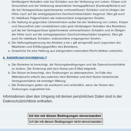
fahrlässigem Verhalten oder bei Schäden aus der Verletzung von Leben, Körper und
Gesundheit und der Verletzung wesentlicher Vertragspflichten (Kardinalpflichten) auf
die bei Vertragsschluss typischerweise vorhersehbaren Schäden und im übrigen der
Höhe nach auf die vertragstypischen Durchschnittsschäden begrenzt. Dies gilt auch
für mittelbare Folgeschäden wie insbesondere entgangenen Gewinn.
Die Haftung ist gegenüber Unternehmern außer bei der Verletzung von Leben, Körper
und Gesundheit oder vorsätzlichem oder grob fahrlässigem Verhalten des Betreibers
auf die bei Vertragsschluss typischerweise vorhersehbaren Schäden und im Übrigen
der Höhe nach auf die vertragstypischen Durchschnittsschäden begrenzt. Dies gilt
auch für mittelbare Schäden, insbesondere entgangenen Gewinn.
Die Haftungsbegrenzung der Absätze a bis c gilt sinngemäß auch zugunsten der
Mitarbeiter und Erfüllungsgehilfen des Betreibers.
Ansprüche für eine Haftung aus zwingendem nationalem Recht bleiben unberührt.
6. ÄNDERUNGSVORBEHALT
Der Betreiber ist berechtigt, die Nutzungsbedingungen und die Datenschutzrichtlinie
zu ändern. Die Änderung wird dem Nutzer per E-Mail mitgeteilt.
Der Nutzer ist berechtigt, den Änderungen zu widersprechen. Im Falle des
Widerspruchs erlischt das zwischen dem Betreiber und dem Nutzer bestehende
Vertragsverhältnis mit sofortiger Wirkung.
Die Änderungen gelten als anerkannt und verbindlich, wenn der Nutzer den
Änderungen zugestimmt hat.
Informationen über den Umgang mit deinen persönlichen Daten sind in der
Datenschutzrichtlinie enthalten.