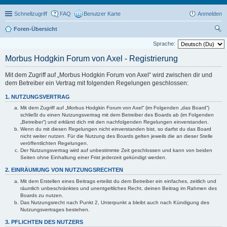
Schnellzugriff
FAQ
Benutzer Karte
Anmelden
Foren-Übersicht
uc
Sprache:
he
Morbus Hodgkin Forum von Axel - Registrierung
Mit dem Zugriff auf „Morbus Hodgkin Forum von Axel“ wird zwischen dir und
dem Betreiber ein Vertrag mit folgenden Regelungen geschlossen:
1. NUTZUNGSVERTRAG
Mit dem Zugriff auf „Morbus Hodgkin Forum von Axel“ (im Folgenden „das Board“)
schließt du einen Nutzungsvertrag mit dem Betreiber des Boards ab (im Folgenden
„Betreiber“) und erklärst dich mit den nachfolgenden Regelungen einverstanden.
Wenn du mit diesen Regelungen nicht einverstanden bist, so darfst du das Board
nicht weiter nutzen. Für die Nutzung des Boards gelten jeweils die an dieser Stelle
veröffentlichten Regelungen.
Der Nutzungsvertrag wird auf unbestimmte Zeit geschlossen und kann von beiden
Seiten ohne Einhaltung einer Frist jederzeit gekündigt werden.
2. EINRÄUMUNG VON NUTZUNGSRECHTEN
Mit dem Erstellen eines Beitrags erteilst du dem Betreiber ein einfaches, zeitlich und
räumlich unbeschränktes und unentgeltliches Recht, deinen Beitrag im Rahmen des
Boards zu nutzen.
Das Nutzungsrecht nach Punkt 2, Unterpunkt a bleibt auch nach Kündigung des
Nutzungsvertrages bestehen.
3. PFLICHTEN DES NUTZERS