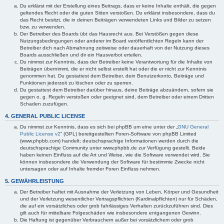
Du erklärst mit der Erstellung eines Beitrags, dass er keine Inhalte enthält, die gegen
geltendes Recht oder die guten Sitten verstoßen. Du erklärst insbesondere, dass du
das Recht besitzt, die in deinen Beiträgen verwendeten Links und Bilder zu setzen
bzw. zu verwenden.
Der Betreiber des Boards übt das Hausrecht aus. Bei Verstößen gegen diese
Nutzungsbedingungen oder anderer im Board veröffentlichten Regeln kann der
Betreiber dich nach Abmahnung zeitweise oder dauerhaft von der Nutzung dieses
Boards ausschließen und dir ein Hausverbot erteilen.
Du nimmst zur Kenntnis, dass der Betreiber keine Verantwortung für die Inhalte von
Beiträgen übernimmt, die er nicht selbst erstellt hat oder die er nicht zur Kenntnis
genommen hat. Du gestattest dem Betreiber, dein Benutzerkonto, Beiträge und
Funktionen jederzeit zu löschen oder zu sperren.
Du gestattest dem Betreiber darüber hinaus, deine Beiträge abzuändern, sofern sie
gegen o. g. Regeln verstoßen oder geeignet sind, dem Betreiber oder einem Dritten
Schaden zuzufügen.
4. GENERAL PUBLIC LICENSE
Du nimmst zur Kenntnis, dass es sich bei phpBB um eine unter der „
GNU General
Public License v2
“ (GPL) bereitgestellten Foren-Software von phpBB Limited
(www.phpbb.com) handelt; deutschsprachige Informationen werden durch die
deutschsprachige Community unter www.phpbb.de zur Verfügung gestellt. Beide
haben keinen Einfluss auf die Art und Weise, wie die Software verwendet wird. Sie
können insbesondere die Verwendung der Software für bestimmte Zwecke nicht
untersagen oder auf Inhalte fremder Foren Einfluss nehmen.
5. GEWÄHRLEISTUNG
Der Betreiber haftet mit Ausnahme der Verletzung von Leben, Körper und Gesundheit
und der Verletzung wesentlicher Vertragspflichten (Kardinalpflichten) nur für Schäden,
die auf ein vorsätzliches oder grob fahrlässiges Verhalten zurückzuführen sind. Dies
gilt auch für mittelbare Folgeschäden wie insbesondere entgangenen Gewinn.
Die Haftung ist gegenüber Verbrauchern außer bei vorsätzlichem oder grob