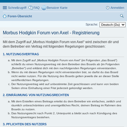
Schnellzugriff
FAQ
Benutzer Karte
Anmelden
Foren-Übersicht
uc
Sprache:
he
Morbus Hodgkin Forum von Axel - Registrierung
Mit dem Zugriff auf „Morbus Hodgkin Forum von Axel“ wird zwischen dir und
dem Betreiber ein Vertrag mit folgenden Regelungen geschlossen:
1. NUTZUNGSVERTRAG
Mit dem Zugriff auf „Morbus Hodgkin Forum von Axel“ (im Folgenden „das Board“)
schließt du einen Nutzungsvertrag mit dem Betreiber des Boards ab (im Folgenden
„Betreiber“) und erklärst dich mit den nachfolgenden Regelungen einverstanden.
Wenn du mit diesen Regelungen nicht einverstanden bist, so darfst du das Board
nicht weiter nutzen. Für die Nutzung des Boards gelten jeweils die an dieser Stelle
veröffentlichten Regelungen.
Der Nutzungsvertrag wird auf unbestimmte Zeit geschlossen und kann von beiden
Seiten ohne Einhaltung einer Frist jederzeit gekündigt werden.
2. EINRÄUMUNG VON NUTZUNGSRECHTEN
Mit dem Erstellen eines Beitrags erteilst du dem Betreiber ein einfaches, zeitlich und
räumlich unbeschränktes und unentgeltliches Recht, deinen Beitrag im Rahmen des
Boards zu nutzen.
Das Nutzungsrecht nach Punkt 2, Unterpunkt a bleibt auch nach Kündigung des
Nutzungsvertrages bestehen.
3. PFLICHTEN DES NUTZERS