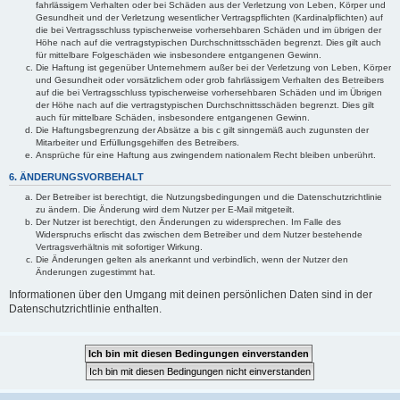
fahrlässigem Verhalten oder bei Schäden aus der Verletzung von Leben, Körper und
Gesundheit und der Verletzung wesentlicher Vertragspflichten (Kardinalpflichten) auf
die bei Vertragsschluss typischerweise vorhersehbaren Schäden und im übrigen der
Höhe nach auf die vertragstypischen Durchschnittsschäden begrenzt. Dies gilt auch
für mittelbare Folgeschäden wie insbesondere entgangenen Gewinn.
Die Haftung ist gegenüber Unternehmern außer bei der Verletzung von Leben, Körper
und Gesundheit oder vorsätzlichem oder grob fahrlässigem Verhalten des Betreibers
auf die bei Vertragsschluss typischerweise vorhersehbaren Schäden und im Übrigen
der Höhe nach auf die vertragstypischen Durchschnittsschäden begrenzt. Dies gilt
auch für mittelbare Schäden, insbesondere entgangenen Gewinn.
Die Haftungsbegrenzung der Absätze a bis c gilt sinngemäß auch zugunsten der
Mitarbeiter und Erfüllungsgehilfen des Betreibers.
Ansprüche für eine Haftung aus zwingendem nationalem Recht bleiben unberührt.
6. ÄNDERUNGSVORBEHALT
Der Betreiber ist berechtigt, die Nutzungsbedingungen und die Datenschutzrichtlinie
zu ändern. Die Änderung wird dem Nutzer per E-Mail mitgeteilt.
Der Nutzer ist berechtigt, den Änderungen zu widersprechen. Im Falle des
Widerspruchs erlischt das zwischen dem Betreiber und dem Nutzer bestehende
Vertragsverhältnis mit sofortiger Wirkung.
Die Änderungen gelten als anerkannt und verbindlich, wenn der Nutzer den
Änderungen zugestimmt hat.
Informationen über den Umgang mit deinen persönlichen Daten sind in der
Datenschutzrichtlinie enthalten.