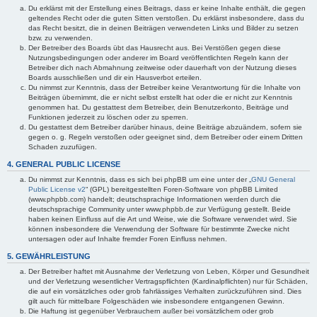
Du erklärst mit der Erstellung eines Beitrags, dass er keine Inhalte enthält, die gegen
geltendes Recht oder die guten Sitten verstoßen. Du erklärst insbesondere, dass du
das Recht besitzt, die in deinen Beiträgen verwendeten Links und Bilder zu setzen
bzw. zu verwenden.
Der Betreiber des Boards übt das Hausrecht aus. Bei Verstößen gegen diese
Nutzungsbedingungen oder anderer im Board veröffentlichten Regeln kann der
Betreiber dich nach Abmahnung zeitweise oder dauerhaft von der Nutzung dieses
Boards ausschließen und dir ein Hausverbot erteilen.
Du nimmst zur Kenntnis, dass der Betreiber keine Verantwortung für die Inhalte von
Beiträgen übernimmt, die er nicht selbst erstellt hat oder die er nicht zur Kenntnis
genommen hat. Du gestattest dem Betreiber, dein Benutzerkonto, Beiträge und
Funktionen jederzeit zu löschen oder zu sperren.
Du gestattest dem Betreiber darüber hinaus, deine Beiträge abzuändern, sofern sie
gegen o. g. Regeln verstoßen oder geeignet sind, dem Betreiber oder einem Dritten
Schaden zuzufügen.
4. GENERAL PUBLIC LICENSE
Du nimmst zur Kenntnis, dass es sich bei phpBB um eine unter der „
GNU General
Public License v2
“ (GPL) bereitgestellten Foren-Software von phpBB Limited
(www.phpbb.com) handelt; deutschsprachige Informationen werden durch die
deutschsprachige Community unter www.phpbb.de zur Verfügung gestellt. Beide
haben keinen Einfluss auf die Art und Weise, wie die Software verwendet wird. Sie
können insbesondere die Verwendung der Software für bestimmte Zwecke nicht
untersagen oder auf Inhalte fremder Foren Einfluss nehmen.
5. GEWÄHRLEISTUNG
Der Betreiber haftet mit Ausnahme der Verletzung von Leben, Körper und Gesundheit
und der Verletzung wesentlicher Vertragspflichten (Kardinalpflichten) nur für Schäden,
die auf ein vorsätzliches oder grob fahrlässiges Verhalten zurückzuführen sind. Dies
gilt auch für mittelbare Folgeschäden wie insbesondere entgangenen Gewinn.
Die Haftung ist gegenüber Verbrauchern außer bei vorsätzlichem oder grob