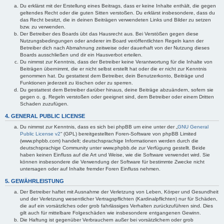
Du erklärst mit der Erstellung eines Beitrags, dass er keine Inhalte enthält, die gegen
geltendes Recht oder die guten Sitten verstoßen. Du erklärst insbesondere, dass du
das Recht besitzt, die in deinen Beiträgen verwendeten Links und Bilder zu setzen
bzw. zu verwenden.
Der Betreiber des Boards übt das Hausrecht aus. Bei Verstößen gegen diese
Nutzungsbedingungen oder anderer im Board veröffentlichten Regeln kann der
Betreiber dich nach Abmahnung zeitweise oder dauerhaft von der Nutzung dieses
Boards ausschließen und dir ein Hausverbot erteilen.
Du nimmst zur Kenntnis, dass der Betreiber keine Verantwortung für die Inhalte von
Beiträgen übernimmt, die er nicht selbst erstellt hat oder die er nicht zur Kenntnis
genommen hat. Du gestattest dem Betreiber, dein Benutzerkonto, Beiträge und
Funktionen jederzeit zu löschen oder zu sperren.
Du gestattest dem Betreiber darüber hinaus, deine Beiträge abzuändern, sofern sie
gegen o. g. Regeln verstoßen oder geeignet sind, dem Betreiber oder einem Dritten
Schaden zuzufügen.
4. GENERAL PUBLIC LICENSE
Du nimmst zur Kenntnis, dass es sich bei phpBB um eine unter der „
GNU General
Public License v2
“ (GPL) bereitgestellten Foren-Software von phpBB Limited
(www.phpbb.com) handelt; deutschsprachige Informationen werden durch die
deutschsprachige Community unter www.phpbb.de zur Verfügung gestellt. Beide
haben keinen Einfluss auf die Art und Weise, wie die Software verwendet wird. Sie
können insbesondere die Verwendung der Software für bestimmte Zwecke nicht
untersagen oder auf Inhalte fremder Foren Einfluss nehmen.
5. GEWÄHRLEISTUNG
Der Betreiber haftet mit Ausnahme der Verletzung von Leben, Körper und Gesundheit
und der Verletzung wesentlicher Vertragspflichten (Kardinalpflichten) nur für Schäden,
die auf ein vorsätzliches oder grob fahrlässiges Verhalten zurückzuführen sind. Dies
gilt auch für mittelbare Folgeschäden wie insbesondere entgangenen Gewinn.
Die Haftung ist gegenüber Verbrauchern außer bei vorsätzlichem oder grob