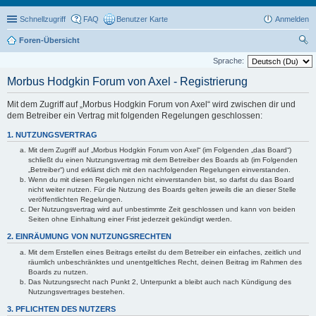
Schnellzugriff
FAQ
Benutzer Karte
Anmelden
Foren-Übersicht
uc
Sprache:
he
Morbus Hodgkin Forum von Axel - Registrierung
Mit dem Zugriff auf „Morbus Hodgkin Forum von Axel“ wird zwischen dir und
dem Betreiber ein Vertrag mit folgenden Regelungen geschlossen:
1. NUTZUNGSVERTRAG
Mit dem Zugriff auf „Morbus Hodgkin Forum von Axel“ (im Folgenden „das Board“)
schließt du einen Nutzungsvertrag mit dem Betreiber des Boards ab (im Folgenden
„Betreiber“) und erklärst dich mit den nachfolgenden Regelungen einverstanden.
Wenn du mit diesen Regelungen nicht einverstanden bist, so darfst du das Board
nicht weiter nutzen. Für die Nutzung des Boards gelten jeweils die an dieser Stelle
veröffentlichten Regelungen.
Der Nutzungsvertrag wird auf unbestimmte Zeit geschlossen und kann von beiden
Seiten ohne Einhaltung einer Frist jederzeit gekündigt werden.
2. EINRÄUMUNG VON NUTZUNGSRECHTEN
Mit dem Erstellen eines Beitrags erteilst du dem Betreiber ein einfaches, zeitlich und
räumlich unbeschränktes und unentgeltliches Recht, deinen Beitrag im Rahmen des
Boards zu nutzen.
Das Nutzungsrecht nach Punkt 2, Unterpunkt a bleibt auch nach Kündigung des
Nutzungsvertrages bestehen.
3. PFLICHTEN DES NUTZERS