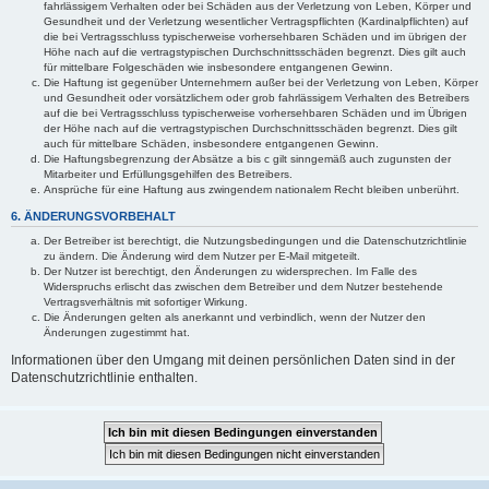
fahrlässigem Verhalten oder bei Schäden aus der Verletzung von Leben, Körper und
Gesundheit und der Verletzung wesentlicher Vertragspflichten (Kardinalpflichten) auf
die bei Vertragsschluss typischerweise vorhersehbaren Schäden und im übrigen der
Höhe nach auf die vertragstypischen Durchschnittsschäden begrenzt. Dies gilt auch
für mittelbare Folgeschäden wie insbesondere entgangenen Gewinn.
Die Haftung ist gegenüber Unternehmern außer bei der Verletzung von Leben, Körper
und Gesundheit oder vorsätzlichem oder grob fahrlässigem Verhalten des Betreibers
auf die bei Vertragsschluss typischerweise vorhersehbaren Schäden und im Übrigen
der Höhe nach auf die vertragstypischen Durchschnittsschäden begrenzt. Dies gilt
auch für mittelbare Schäden, insbesondere entgangenen Gewinn.
Die Haftungsbegrenzung der Absätze a bis c gilt sinngemäß auch zugunsten der
Mitarbeiter und Erfüllungsgehilfen des Betreibers.
Ansprüche für eine Haftung aus zwingendem nationalem Recht bleiben unberührt.
6. ÄNDERUNGSVORBEHALT
Der Betreiber ist berechtigt, die Nutzungsbedingungen und die Datenschutzrichtlinie
zu ändern. Die Änderung wird dem Nutzer per E-Mail mitgeteilt.
Der Nutzer ist berechtigt, den Änderungen zu widersprechen. Im Falle des
Widerspruchs erlischt das zwischen dem Betreiber und dem Nutzer bestehende
Vertragsverhältnis mit sofortiger Wirkung.
Die Änderungen gelten als anerkannt und verbindlich, wenn der Nutzer den
Änderungen zugestimmt hat.
Informationen über den Umgang mit deinen persönlichen Daten sind in der
Datenschutzrichtlinie enthalten.