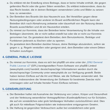
Du erklärst mit der Erstellung eines Beitrags, dass er keine Inhalte enthält, die gegen
geltendes Recht oder die guten Sitten verstoßen. Du erklärst insbesondere, dass du
das Recht besitzt, die in deinen Beiträgen verwendeten Links und Bilder zu setzen
bzw. zu verwenden.
Der Betreiber des Boards übt das Hausrecht aus. Bei Verstößen gegen diese
Nutzungsbedingungen oder anderer im Board veröffentlichten Regeln kann der
Betreiber dich nach Abmahnung zeitweise oder dauerhaft von der Nutzung dieses
Boards ausschließen und dir ein Hausverbot erteilen.
Du nimmst zur Kenntnis, dass der Betreiber keine Verantwortung für die Inhalte von
Beiträgen übernimmt, die er nicht selbst erstellt hat oder die er nicht zur Kenntnis
genommen hat. Du gestattest dem Betreiber, dein Benutzerkonto, Beiträge und
Funktionen jederzeit zu löschen oder zu sperren.
Du gestattest dem Betreiber darüber hinaus, deine Beiträge abzuändern, sofern sie
gegen o. g. Regeln verstoßen oder geeignet sind, dem Betreiber oder einem Dritten
Schaden zuzufügen.
4. GENERAL PUBLIC LICENSE
Du nimmst zur Kenntnis, dass es sich bei phpBB um eine unter der „
GNU General
Public License v2
“ (GPL) bereitgestellten Foren-Software von phpBB Limited
(www.phpbb.com) handelt; deutschsprachige Informationen werden durch die
deutschsprachige Community unter www.phpbb.de zur Verfügung gestellt. Beide
haben keinen Einfluss auf die Art und Weise, wie die Software verwendet wird. Sie
können insbesondere die Verwendung der Software für bestimmte Zwecke nicht
untersagen oder auf Inhalte fremder Foren Einfluss nehmen.
5. GEWÄHRLEISTUNG
Der Betreiber haftet mit Ausnahme der Verletzung von Leben, Körper und Gesundheit
und der Verletzung wesentlicher Vertragspflichten (Kardinalpflichten) nur für Schäden,
die auf ein vorsätzliches oder grob fahrlässiges Verhalten zurückzuführen sind. Dies
gilt auch für mittelbare Folgeschäden wie insbesondere entgangenen Gewinn.
Die Haftung ist gegenüber Verbrauchern außer bei vorsätzlichem oder grob