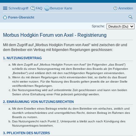
Schnellzugriff
FAQ
Benutzer Karte
Anmelden
Foren-Übersicht
uc
Sprache:
he
Morbus Hodgkin Forum von Axel - Registrierung
Mit dem Zugriff auf „Morbus Hodgkin Forum von Axel“ wird zwischen dir und
dem Betreiber ein Vertrag mit folgenden Regelungen geschlossen:
1. NUTZUNGSVERTRAG
Mit dem Zugriff auf „Morbus Hodgkin Forum von Axel“ (im Folgenden „das Board“)
schließt du einen Nutzungsvertrag mit dem Betreiber des Boards ab (im Folgenden
„Betreiber“) und erklärst dich mit den nachfolgenden Regelungen einverstanden.
Wenn du mit diesen Regelungen nicht einverstanden bist, so darfst du das Board
nicht weiter nutzen. Für die Nutzung des Boards gelten jeweils die an dieser Stelle
veröffentlichten Regelungen.
Der Nutzungsvertrag wird auf unbestimmte Zeit geschlossen und kann von beiden
Seiten ohne Einhaltung einer Frist jederzeit gekündigt werden.
2. EINRÄUMUNG VON NUTZUNGSRECHTEN
Mit dem Erstellen eines Beitrags erteilst du dem Betreiber ein einfaches, zeitlich und
räumlich unbeschränktes und unentgeltliches Recht, deinen Beitrag im Rahmen des
Boards zu nutzen.
Das Nutzungsrecht nach Punkt 2, Unterpunkt a bleibt auch nach Kündigung des
Nutzungsvertrages bestehen.
3. PFLICHTEN DES NUTZERS