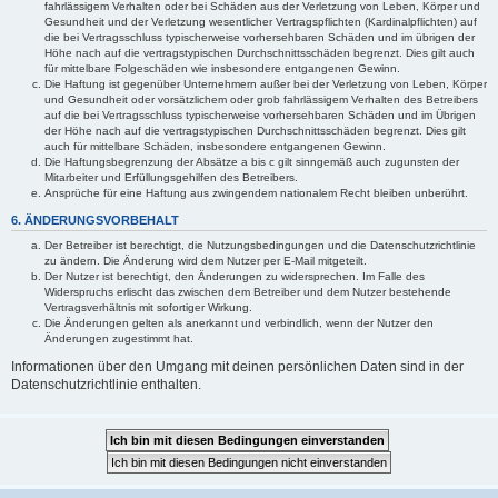
fahrlässigem Verhalten oder bei Schäden aus der Verletzung von Leben, Körper und
Gesundheit und der Verletzung wesentlicher Vertragspflichten (Kardinalpflichten) auf
die bei Vertragsschluss typischerweise vorhersehbaren Schäden und im übrigen der
Höhe nach auf die vertragstypischen Durchschnittsschäden begrenzt. Dies gilt auch
für mittelbare Folgeschäden wie insbesondere entgangenen Gewinn.
Die Haftung ist gegenüber Unternehmern außer bei der Verletzung von Leben, Körper
und Gesundheit oder vorsätzlichem oder grob fahrlässigem Verhalten des Betreibers
auf die bei Vertragsschluss typischerweise vorhersehbaren Schäden und im Übrigen
der Höhe nach auf die vertragstypischen Durchschnittsschäden begrenzt. Dies gilt
auch für mittelbare Schäden, insbesondere entgangenen Gewinn.
Die Haftungsbegrenzung der Absätze a bis c gilt sinngemäß auch zugunsten der
Mitarbeiter und Erfüllungsgehilfen des Betreibers.
Ansprüche für eine Haftung aus zwingendem nationalem Recht bleiben unberührt.
6. ÄNDERUNGSVORBEHALT
Der Betreiber ist berechtigt, die Nutzungsbedingungen und die Datenschutzrichtlinie
zu ändern. Die Änderung wird dem Nutzer per E-Mail mitgeteilt.
Der Nutzer ist berechtigt, den Änderungen zu widersprechen. Im Falle des
Widerspruchs erlischt das zwischen dem Betreiber und dem Nutzer bestehende
Vertragsverhältnis mit sofortiger Wirkung.
Die Änderungen gelten als anerkannt und verbindlich, wenn der Nutzer den
Änderungen zugestimmt hat.
Informationen über den Umgang mit deinen persönlichen Daten sind in der
Datenschutzrichtlinie enthalten.