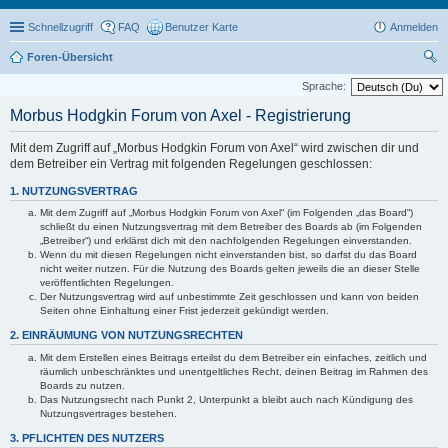
Schnellzugriff
FAQ
Benutzer Karte
Anmelden
Foren-Übersicht
uc
Sprache:
he
Morbus Hodgkin Forum von Axel - Registrierung
Mit dem Zugriff auf „Morbus Hodgkin Forum von Axel“ wird zwischen dir und
dem Betreiber ein Vertrag mit folgenden Regelungen geschlossen:
1. NUTZUNGSVERTRAG
Mit dem Zugriff auf „Morbus Hodgkin Forum von Axel“ (im Folgenden „das Board“)
schließt du einen Nutzungsvertrag mit dem Betreiber des Boards ab (im Folgenden
„Betreiber“) und erklärst dich mit den nachfolgenden Regelungen einverstanden.
Wenn du mit diesen Regelungen nicht einverstanden bist, so darfst du das Board
nicht weiter nutzen. Für die Nutzung des Boards gelten jeweils die an dieser Stelle
veröffentlichten Regelungen.
Der Nutzungsvertrag wird auf unbestimmte Zeit geschlossen und kann von beiden
Seiten ohne Einhaltung einer Frist jederzeit gekündigt werden.
2. EINRÄUMUNG VON NUTZUNGSRECHTEN
Mit dem Erstellen eines Beitrags erteilst du dem Betreiber ein einfaches, zeitlich und
räumlich unbeschränktes und unentgeltliches Recht, deinen Beitrag im Rahmen des
Boards zu nutzen.
Das Nutzungsrecht nach Punkt 2, Unterpunkt a bleibt auch nach Kündigung des
Nutzungsvertrages bestehen.
3. PFLICHTEN DES NUTZERS