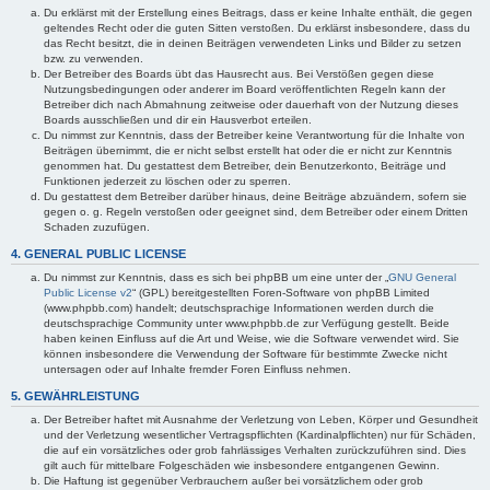
Du erklärst mit der Erstellung eines Beitrags, dass er keine Inhalte enthält, die gegen
geltendes Recht oder die guten Sitten verstoßen. Du erklärst insbesondere, dass du
das Recht besitzt, die in deinen Beiträgen verwendeten Links und Bilder zu setzen
bzw. zu verwenden.
Der Betreiber des Boards übt das Hausrecht aus. Bei Verstößen gegen diese
Nutzungsbedingungen oder anderer im Board veröffentlichten Regeln kann der
Betreiber dich nach Abmahnung zeitweise oder dauerhaft von der Nutzung dieses
Boards ausschließen und dir ein Hausverbot erteilen.
Du nimmst zur Kenntnis, dass der Betreiber keine Verantwortung für die Inhalte von
Beiträgen übernimmt, die er nicht selbst erstellt hat oder die er nicht zur Kenntnis
genommen hat. Du gestattest dem Betreiber, dein Benutzerkonto, Beiträge und
Funktionen jederzeit zu löschen oder zu sperren.
Du gestattest dem Betreiber darüber hinaus, deine Beiträge abzuändern, sofern sie
gegen o. g. Regeln verstoßen oder geeignet sind, dem Betreiber oder einem Dritten
Schaden zuzufügen.
4. GENERAL PUBLIC LICENSE
Du nimmst zur Kenntnis, dass es sich bei phpBB um eine unter der „
GNU General
Public License v2
“ (GPL) bereitgestellten Foren-Software von phpBB Limited
(www.phpbb.com) handelt; deutschsprachige Informationen werden durch die
deutschsprachige Community unter www.phpbb.de zur Verfügung gestellt. Beide
haben keinen Einfluss auf die Art und Weise, wie die Software verwendet wird. Sie
können insbesondere die Verwendung der Software für bestimmte Zwecke nicht
untersagen oder auf Inhalte fremder Foren Einfluss nehmen.
5. GEWÄHRLEISTUNG
Der Betreiber haftet mit Ausnahme der Verletzung von Leben, Körper und Gesundheit
und der Verletzung wesentlicher Vertragspflichten (Kardinalpflichten) nur für Schäden,
die auf ein vorsätzliches oder grob fahrlässiges Verhalten zurückzuführen sind. Dies
gilt auch für mittelbare Folgeschäden wie insbesondere entgangenen Gewinn.
Die Haftung ist gegenüber Verbrauchern außer bei vorsätzlichem oder grob