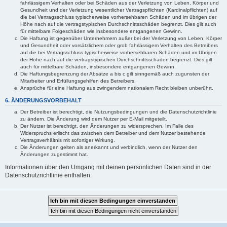
fahrlässigem Verhalten oder bei Schäden aus der Verletzung von Leben, Körper und
Gesundheit und der Verletzung wesentlicher Vertragspflichten (Kardinalpflichten) auf
die bei Vertragsschluss typischerweise vorhersehbaren Schäden und im übrigen der
Höhe nach auf die vertragstypischen Durchschnittsschäden begrenzt. Dies gilt auch
für mittelbare Folgeschäden wie insbesondere entgangenen Gewinn.
Die Haftung ist gegenüber Unternehmern außer bei der Verletzung von Leben, Körper
und Gesundheit oder vorsätzlichem oder grob fahrlässigem Verhalten des Betreibers
auf die bei Vertragsschluss typischerweise vorhersehbaren Schäden und im Übrigen
der Höhe nach auf die vertragstypischen Durchschnittsschäden begrenzt. Dies gilt
auch für mittelbare Schäden, insbesondere entgangenen Gewinn.
Die Haftungsbegrenzung der Absätze a bis c gilt sinngemäß auch zugunsten der
Mitarbeiter und Erfüllungsgehilfen des Betreibers.
Ansprüche für eine Haftung aus zwingendem nationalem Recht bleiben unberührt.
6. ÄNDERUNGSVORBEHALT
Der Betreiber ist berechtigt, die Nutzungsbedingungen und die Datenschutzrichtlinie
zu ändern. Die Änderung wird dem Nutzer per E-Mail mitgeteilt.
Der Nutzer ist berechtigt, den Änderungen zu widersprechen. Im Falle des
Widerspruchs erlischt das zwischen dem Betreiber und dem Nutzer bestehende
Vertragsverhältnis mit sofortiger Wirkung.
Die Änderungen gelten als anerkannt und verbindlich, wenn der Nutzer den
Änderungen zugestimmt hat.
Informationen über den Umgang mit deinen persönlichen Daten sind in der
Datenschutzrichtlinie enthalten.