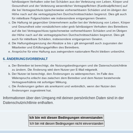
fahrlässigem Verhalten oder bei Schäden aus der Verletzung von Leben, Körper und
Gesundheit und der Verletzung wesentlicher Vertragspflichten (Kardinalpflichten) auf
die bei Vertragsschluss typischerweise vorhersehbaren Schäden und im übrigen der
Höhe nach auf die vertragstypischen Durchschnittsschäden begrenzt. Dies gilt auch
für mittelbare Folgeschäden wie insbesondere entgangenen Gewinn.
Die Haftung ist gegenüber Unternehmern außer bei der Verletzung von Leben, Körper
und Gesundheit oder vorsätzlichem oder grob fahrlässigem Verhalten des Betreibers
auf die bei Vertragsschluss typischerweise vorhersehbaren Schäden und im Übrigen
der Höhe nach auf die vertragstypischen Durchschnittsschäden begrenzt. Dies gilt
auch für mittelbare Schäden, insbesondere entgangenen Gewinn.
Die Haftungsbegrenzung der Absätze a bis c gilt sinngemäß auch zugunsten der
Mitarbeiter und Erfüllungsgehilfen des Betreibers.
Ansprüche für eine Haftung aus zwingendem nationalem Recht bleiben unberührt.
6. ÄNDERUNGSVORBEHALT
Der Betreiber ist berechtigt, die Nutzungsbedingungen und die Datenschutzrichtlinie
zu ändern. Die Änderung wird dem Nutzer per E-Mail mitgeteilt.
Der Nutzer ist berechtigt, den Änderungen zu widersprechen. Im Falle des
Widerspruchs erlischt das zwischen dem Betreiber und dem Nutzer bestehende
Vertragsverhältnis mit sofortiger Wirkung.
Die Änderungen gelten als anerkannt und verbindlich, wenn der Nutzer den
Änderungen zugestimmt hat.
Informationen über den Umgang mit deinen persönlichen Daten sind in der
Datenschutzrichtlinie enthalten.