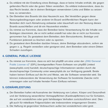
Du erklärst mit der Erstellung eines Beitrags, dass er keine Inhalte enthält, die gegen
geltendes Recht oder die guten Sitten verstoßen. Du erklärst insbesondere, dass du
das Recht besitzt, die in deinen Beiträgen verwendeten Links und Bilder zu setzen
bzw. zu verwenden.
Der Betreiber des Boards übt das Hausrecht aus. Bei Verstößen gegen diese
Nutzungsbedingungen oder anderer im Board veröffentlichten Regeln kann der
Betreiber dich nach Abmahnung zeitweise oder dauerhaft von der Nutzung dieses
Boards ausschließen und dir ein Hausverbot erteilen.
Du nimmst zur Kenntnis, dass der Betreiber keine Verantwortung für die Inhalte von
Beiträgen übernimmt, die er nicht selbst erstellt hat oder die er nicht zur Kenntnis
genommen hat. Du gestattest dem Betreiber, dein Benutzerkonto, Beiträge und
Funktionen jederzeit zu löschen oder zu sperren.
Du gestattest dem Betreiber darüber hinaus, deine Beiträge abzuändern, sofern sie
gegen o. g. Regeln verstoßen oder geeignet sind, dem Betreiber oder einem Dritten
Schaden zuzufügen.
4. GENERAL PUBLIC LICENSE
Du nimmst zur Kenntnis, dass es sich bei phpBB um eine unter der „
GNU General
Public License v2
“ (GPL) bereitgestellten Foren-Software von phpBB Limited
(www.phpbb.com) handelt; deutschsprachige Informationen werden durch die
deutschsprachige Community unter www.phpbb.de zur Verfügung gestellt. Beide
haben keinen Einfluss auf die Art und Weise, wie die Software verwendet wird. Sie
können insbesondere die Verwendung der Software für bestimmte Zwecke nicht
untersagen oder auf Inhalte fremder Foren Einfluss nehmen.
5. GEWÄHRLEISTUNG
Der Betreiber haftet mit Ausnahme der Verletzung von Leben, Körper und Gesundheit
und der Verletzung wesentlicher Vertragspflichten (Kardinalpflichten) nur für Schäden,
die auf ein vorsätzliches oder grob fahrlässiges Verhalten zurückzuführen sind. Dies
gilt auch für mittelbare Folgeschäden wie insbesondere entgangenen Gewinn.
Die Haftung ist gegenüber Verbrauchern außer bei vorsätzlichem oder grob