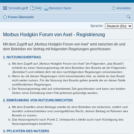
Schnellzugriff
FAQ
Benutzer Karte
Anmelden
Foren-Übersicht
uc
Sprache:
he
Morbus Hodgkin Forum von Axel - Registrierung
Mit dem Zugriff auf „Morbus Hodgkin Forum von Axel“ wird zwischen dir und
dem Betreiber ein Vertrag mit folgenden Regelungen geschlossen:
1. NUTZUNGSVERTRAG
Mit dem Zugriff auf „Morbus Hodgkin Forum von Axel“ (im Folgenden „das Board“)
schließt du einen Nutzungsvertrag mit dem Betreiber des Boards ab (im Folgenden
„Betreiber“) und erklärst dich mit den nachfolgenden Regelungen einverstanden.
Wenn du mit diesen Regelungen nicht einverstanden bist, so darfst du das Board
nicht weiter nutzen. Für die Nutzung des Boards gelten jeweils die an dieser Stelle
veröffentlichten Regelungen.
Der Nutzungsvertrag wird auf unbestimmte Zeit geschlossen und kann von beiden
Seiten ohne Einhaltung einer Frist jederzeit gekündigt werden.
2. EINRÄUMUNG VON NUTZUNGSRECHTEN
Mit dem Erstellen eines Beitrags erteilst du dem Betreiber ein einfaches, zeitlich und
räumlich unbeschränktes und unentgeltliches Recht, deinen Beitrag im Rahmen des
Boards zu nutzen.
Das Nutzungsrecht nach Punkt 2, Unterpunkt a bleibt auch nach Kündigung des
Nutzungsvertrages bestehen.
3. PFLICHTEN DES NUTZERS