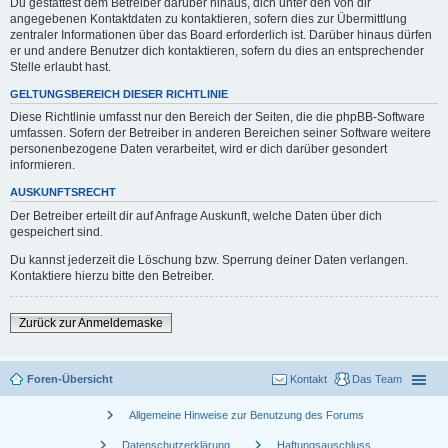
Du gestattest dem Betreiber darüber hinaus, dich unter den von dir
angegebenen Kontaktdaten zu kontaktieren, sofern dies zur Übermittlung
zentraler Informationen über das Board erforderlich ist. Darüber hinaus dürfen
er und andere Benutzer dich kontaktieren, sofern du dies an entsprechender
Stelle erlaubt hast.
GELTUNGSBEREICH DIESER RICHTLINIE
Diese Richtlinie umfasst nur den Bereich der Seiten, die die phpBB-Software
umfassen. Sofern der Betreiber in anderen Bereichen seiner Software weitere
personenbezogene Daten verarbeitet, wird er dich darüber gesondert
informieren.
AUSKUNFTSRECHT
Der Betreiber erteilt dir auf Anfrage Auskunft, welche Daten über dich
gespeichert sind.
Du kannst jederzeit die Löschung bzw. Sperrung deiner Daten verlangen.
Kontaktiere hierzu bitte den Betreiber.
Zurück zur Anmeldemaske
Foren-Übersicht
Kontakt
Das Team
chevron_right
Allgemeine Hinweise zur Benutzung des Forums
chevron_right
chevron_right
Datenschutzerklärung
Haftungsauschluss