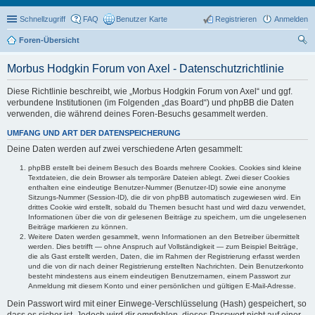
Schnellzugriff
FAQ
Benutzer Karte
Registrieren
Anmelden
Foren-Übersicht
uc
Morbus Hodgkin Forum von Axel - Datenschutzrichtlinie
he
Diese Richtlinie beschreibt, wie „Morbus Hodgkin Forum von Axel“ und ggf.
verbundene Institutionen (im Folgenden „das Board“) und phpBB die Daten
verwenden, die während deines Foren-Besuchs gesammelt werden.
UMFANG UND ART DER DATENSPEICHERUNG
Deine Daten werden auf zwei verschiedene Arten gesammelt:
phpBB erstellt bei deinem Besuch des Boards mehrere Cookies. Cookies sind kleine
Textdateien, die dein Browser als temporäre Dateien ablegt. Zwei dieser Cookies
enthalten eine eindeutige Benutzer-Nummer (Benutzer-ID) sowie eine anonyme
Sitzungs-Nummer (Session-ID), die dir von phpBB automatisch zugewiesen wird. Ein
drittes Cookie wird erstellt, sobald du Themen besucht hast und wird dazu verwendet,
Informationen über die von dir gelesenen Beiträge zu speichern, um die ungelesenen
Beiträge markieren zu können.
Weitere Daten werden gesammelt, wenn Informationen an den Betreiber übermittelt
werden. Dies betrifft — ohne Anspruch auf Vollständigkeit — zum Beispiel Beiträge,
die als Gast erstellt werden, Daten, die im Rahmen der Registrierung erfasst werden
und die von dir nach deiner Registrierung erstellten Nachrichten. Dein Benutzerkonto
besteht mindestens aus einem eindeutigen Benutzernamen, einem Passwort zur
Anmeldung mit diesem Konto und einer persönlichen und gültigen E-Mail-Adresse.
Dein Passwort wird mit einer Einwege-Verschlüsselung (Hash) gespeichert, so