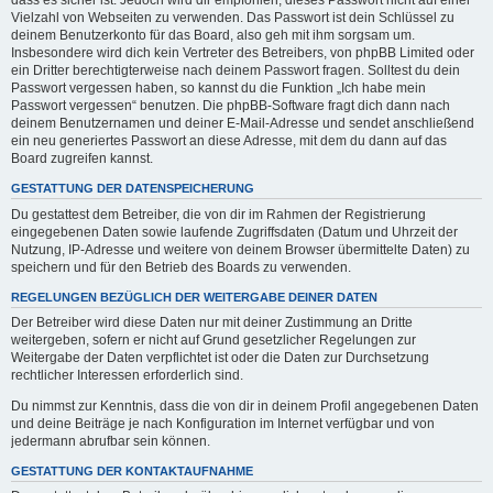
dass es sicher ist. Jedoch wird dir empfohlen, dieses Passwort nicht auf einer
Vielzahl von Webseiten zu verwenden. Das Passwort ist dein Schlüssel zu
deinem Benutzerkonto für das Board, also geh mit ihm sorgsam um.
Insbesondere wird dich kein Vertreter des Betreibers, von phpBB Limited oder
ein Dritter berechtigterweise nach deinem Passwort fragen. Solltest du dein
Passwort vergessen haben, so kannst du die Funktion „Ich habe mein
Passwort vergessen“ benutzen. Die phpBB-Software fragt dich dann nach
deinem Benutzernamen und deiner E-Mail-Adresse und sendet anschließend
ein neu generiertes Passwort an diese Adresse, mit dem du dann auf das
Board zugreifen kannst.
GESTATTUNG DER DATENSPEICHERUNG
Du gestattest dem Betreiber, die von dir im Rahmen der Registrierung
eingegebenen Daten sowie laufende Zugriffsdaten (Datum und Uhrzeit der
Nutzung, IP-Adresse und weitere von deinem Browser übermittelte Daten) zu
speichern und für den Betrieb des Boards zu verwenden.
REGELUNGEN BEZÜGLICH DER WEITERGABE DEINER DATEN
Der Betreiber wird diese Daten nur mit deiner Zustimmung an Dritte
weitergeben, sofern er nicht auf Grund gesetzlicher Regelungen zur
Weitergabe der Daten verpflichtet ist oder die Daten zur Durchsetzung
rechtlicher Interessen erforderlich sind.
Du nimmst zur Kenntnis, dass die von dir in deinem Profil angegebenen Daten
und deine Beiträge je nach Konfiguration im Internet verfügbar und von
jedermann abrufbar sein können.
GESTATTUNG DER KONTAKTAUFNAHME