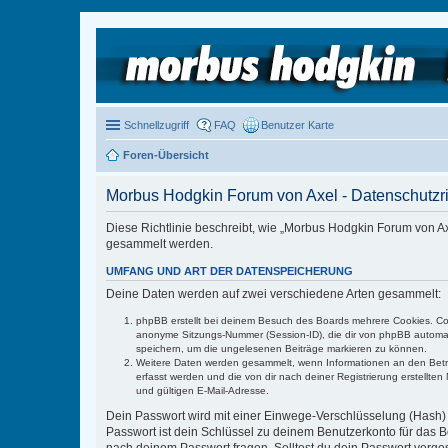
Schnellzugriff
FAQ
Benutzer Karte
Foren-Übersicht
Morbus Hodgkin Forum von Axel - Datenschutzric
Diese Richtlinie beschreibt, wie „Morbus Hodgkin Forum von 
gesammelt werden.
UMFANG UND ART DER DATENSPEICHERUNG
Deine Daten werden auf zwei verschiedene Arten gesammelt:
phpBB erstellt bei deinem Besuch des Boards mehrere Cookies. Cook
anonyme Sitzungs-Nummer (Session-ID), die dir von phpBB automatis
speichern, um die ungelesenen Beiträge markieren zu können.
Weitere Daten werden gesammelt, wenn Informationen an den Betreibe
erfasst werden und die von dir nach deiner Registrierung erstell
und gültigen E-Mail-Adresse.
Dein Passwort wird mit einer Einwege-Verschlüsselung (Hash) g
Passwort ist dein Schlüssel zu deinem Benutzerkonto für das Bo