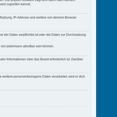
zen. Die phpBB-Software fragt dich dann nach deinem
ard zugreifen kannst.
r Nutzung, IP-Adresse und weitere von deinem Browser
e der Daten verpflichtet ist oder die Daten zur Durchsetzung
d von jedermann abrufbar sein können.
ler Informationen über das Board erforderlich ist. Darüber
re weitere personenbezogene Daten verarbeitet, wird er dich