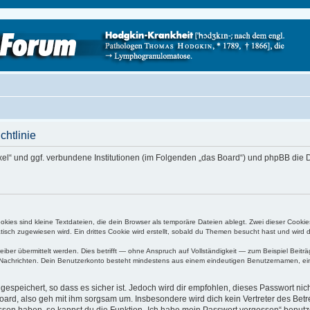
htlinie
Axel“ und ggf. verbundene Institutionen (im Folgenden „das Board“) und phpBB di
ies sind kleine Textdateien, die dein Browser als temporäre Dateien ablegt. Zwei dieser Cooki
ch zugewiesen wird. Ein drittes Cookie wird erstellt, sobald du Themen besucht hast und wird 
r übermittelt werden. Dies betrifft — ohne Anspruch auf Vollständigkeit — zum Beispiel Beiträg
ten Nachrichten. Dein Benutzerkonto besteht mindestens aus einem eindeutigen Benutzernamen, 
espeichert, so dass es sicher ist. Jedoch wird dir empfohlen, dieses Passwort ni
ard, also geh mit ihm sorgsam um. Insbesondere wird dich kein Vertreter des Betre