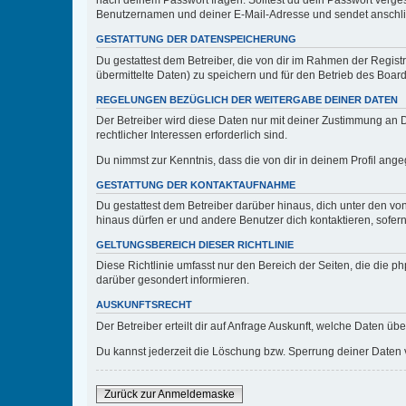
nach deinem Passwort fragen. Solltest du dein Passwort verg
Benutzernamen und deiner E-Mail-Adresse und sendet anschlie
GESTATTUNG DER DATENSPEICHERUNG
Du gestattest dem Betreiber, die von dir im Rahmen der Regis
übermittelte Daten) zu speichern und für den Betrieb des Boa
REGELUNGEN BEZÜGLICH DER WEITERGABE DEINER DATEN
Der Betreiber wird diese Daten nur mit deiner Zustimmung an Dr
rechtlicher Interessen erforderlich sind.
Du nimmst zur Kenntnis, dass die von dir in deinem Profil ang
GESTATTUNG DER KONTAKTAUFNAHME
Du gestattest dem Betreiber darüber hinaus, dich unter den von
hinaus dürfen er und andere Benutzer dich kontaktieren, sofern
GELTUNGSBEREICH DIESER RICHTLINIE
Diese Richtlinie umfasst nur den Bereich der Seiten, die die 
darüber gesondert informieren.
AUSKUNFTSRECHT
Der Betreiber erteilt dir auf Anfrage Auskunft, welche Daten übe
Du kannst jederzeit die Löschung bzw. Sperrung deiner Daten ve
Zurück zur Anmeldemaske