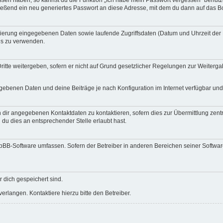
essen haben, so kannst du die Funktion „Ich habe mein Passwort vergessen“ benut
ßend ein neu generiertes Passwort an diese Adresse, mit dem du dann auf das Bo
trierung eingegebenen Daten sowie laufende Zugriffsdaten (Datum und Uhrzeit de
rds zu verwenden.
itte weitergeben, sofern er nicht auf Grund gesetzlicher Regelungen zur Weitergab
egebenen Daten und deine Beiträge je nach Konfiguration im Internet verfügbar un
 dir angegebenen Kontaktdaten zu kontaktieren, sofern dies zur Übermittlung zentra
 du dies an entsprechender Stelle erlaubt hast.
phpBB-Software umfassen. Sofern der Betreiber in anderen Bereichen seiner Softwa
r dich gespeichert sind.
rlangen. Kontaktiere hierzu bitte den Betreiber.