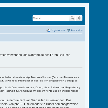
Registrieren
Anmelden
e Daten verwenden, die während deines Foren-Besuchs
es enthalten eine eindeutige Benutzer-Nummer (Benutzer-ID) sowie eine
dazu verwendet, Informationen über die von dir gelesenen Beiträge zu
e, die als Gast erstellt werden, Daten, die im Rahmen der Registrierung
einem Passwort zur Anmeldung mit diesem Konto und einer persönlichen
cht auf einer Vielzahl von Webseiten zu verwenden. Das
ibers, von phpBB Limited oder ein Dritter berechtigterweise